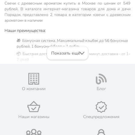
Свечи с древесным ароматом купить в Москве по ценам от 549
рублей. В каталоге интернет-магазина товаров для дома и дачи
Порядок представлено 2 товара в категории «свечи с древесным
ароматом» в наличии
Наши преимущества:
🎁 Бонусная система. Максимальный кэшбэк до 56 бонусных
рублей, 1 бонусный балл = 1 рубль.
Показать ещё
📦 Быстрая доставка. Самовывоз от 60 минут, доставка - от 1-
2 дней.
🛒 Бесплатный самовывоз из магазинов города Москва.
Жители Московской области могут сделать заказ и оплатить
его онлайн на официальном сайте сети магазинов Порядок.
💳 Оплата: онлайн на сайте интернет-гипермаркета или
О компании
Блог
наличными при получении.
🛍 Скидки, акции, распродажи каждый день!
📜 Только оригинальная продукция. Интернет-гипермаркет
Порядок - официальный представитель ведущих мировых
Наши магазины
Спецпредложения
марок.