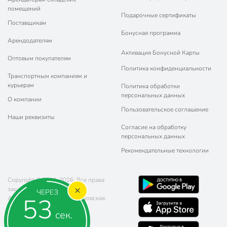
помещений
Подарочные сертификаты
Поставщикам
Бонусная программа
Арендодателям
Активация Бонусной Карты
Оптовым покупателям
Политика конфиденциальности
Транспортным компаниям и
курьерам
Политика обработки
персональных данных
О компании
Пользовательское соглашение
Наши реквизиты
Согласие на обработку
персональных данных
Рекомендательные технологии
Copyright © 2011-2026. Все права
защищены.
ЧЕРЕЗ
53
Адрес: г. Москва, ул. Чертановская
20 (метро Южная)
сек.
Телефон:
8 (800) 770-77-06
Почта:
sales@poryadok.ru