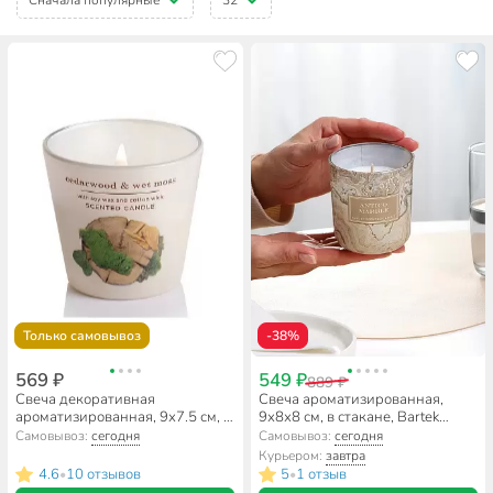
Только самовывоз
-38%
569 ₽
549 ₽
889 ₽
Свеча декоративная
Свеча ароматизированная,
ароматизированная, 9х7.5 см, в
9х8х8 см, в стакане, Bartek
стакане, в ассортименте, Bartek
Candles, Мрамор золотой и
Самовывоз:
сегодня
Самовывоз:
сегодня
Candles, Восточное дерево
Антико, 150 гр
Курьером:
завтра
4.6
10 отзывов
5
1 отзыв
•
•