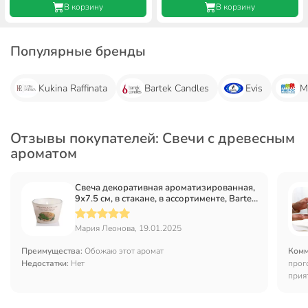
В корзину
В корзину
Популярные бренды
Kukina Raffinata
Bartek Candles
Evis
М
Отзывы покупателей: Свечи с древесным
ароматом
Свеча декоративная ароматизированная,
9х7.5 см, в стакане, в ассортименте, Bartek
Candles, Восточное дерево
Мария Леонова, 19.01.2025
Преимущества:
Обожаю этот аромат
Комм
Недостатки:
Нет
прого
прия