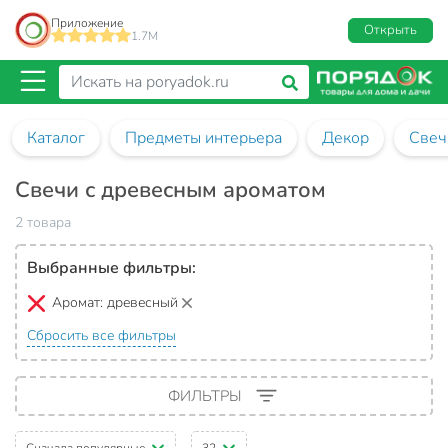
Приложение
Открыть
1.7M
Каталог
Предметы интерьера
Декор
Свеч
Свечи с древесным ароматом
2 товара
Выбранные фильтры:
Аромат:
древесный
Сбросить все фильтры
ФИЛЬТРЫ
Сначала популярные
32