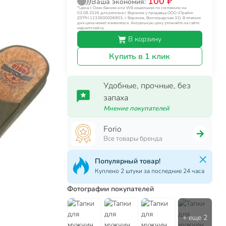
100 ₽
Ваша экономия:
*Цена с Озон банком или WB кошельком по состоянию на
03.08.2026 для региона г. Воронеж у продавца ООО «Прайм»
(ОГРН 1233600006903, г. Воронеж, Волгоградская 32). В течение
дня цена может изменяться. Актуальную цену уточняйте на сайте
маркетплейса.
В корзину
Купить в 1 клик
Удобные, прочные, без
запаха
Мнение покупателей
Forio
Все товары бренда
Популярный товар!
Куплено 2 штуки за последние 24 часа
Фотографии покупателей