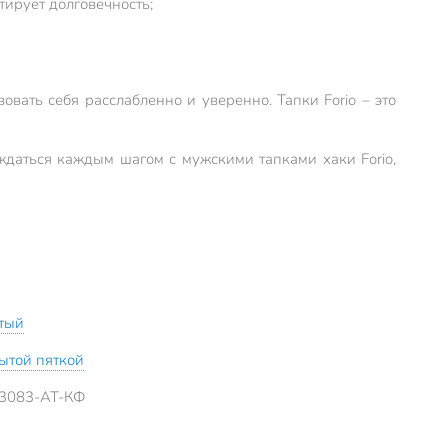
тирует долговечность;
овать себя расслабленно и уверенно. Тапки Forio – это
аждаться каждым шагом с мужскими тапками хаки Forio,
тый
рытой пяткой
3083-АТ-КФ