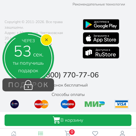
Рекомендательные технологии
Copyright © 2011-2026. Все права
защищены.
Адрес: г. Москва, ул. Чертановская
20 (метро Южная)
ЧЕРЕЗ
52
Телефон:
8 (800) 770-77-06
Почта:
sales@poryadok.ru
сек.
ты получишь
подарок
8 (800) 770-77-06
ПОДАРОК
Звонок бесплатный
Способы оплаты
В корзину
0