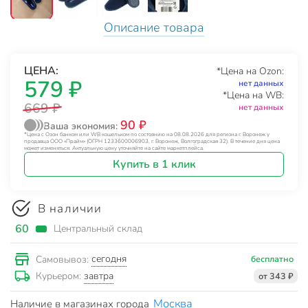
Описание товара
ЦЕНА:
*Цена на Ozon:
579 ₽
нет данных
*Цена на WB:
669 ₽
нет данных
90 ₽
Ваша экономия:
*Цена с Озон банком или WB кошельком по состоянию на 08.08.2026 для региона г. Воронеж у
продавца ООО «Прайм» (ОГРН 1233600006903, г. Воронеж, Волгоградская 32). В течение дня цена
может изменяться. Актуальную цену уточняйте на сайте маркетплейса.
Купить в 1 клик
В наличии
60
Центральный склад
сегодня
Самовывоз:
бесплатно
завтра
Курьером:
от 343 ₽
Москва
Наличие в магазинах города