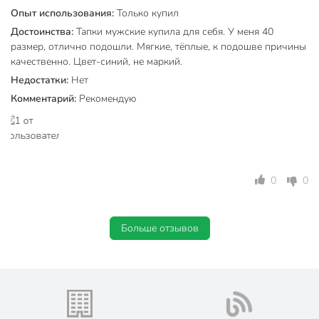
Материал подошвы
ЭВА
Опыт использования:
Только купил
Вид задника
с открытой пяткой
Достоинства:
Тапки мужские купила для себя. У меня 40
размер, отлично подошли. Мягкие, тёплые, к подошве причины
Материал стельки
полиэстер
качественно. Цвет-синий, не маркий.
Недостатки:
Нет
Артикул производителя
J2023-06
Комментарий:
Рекомендую
Вес в упаковке
165 г
Габариты упаковки
8 x 24 x 29 см
0
0
Больше отзывов