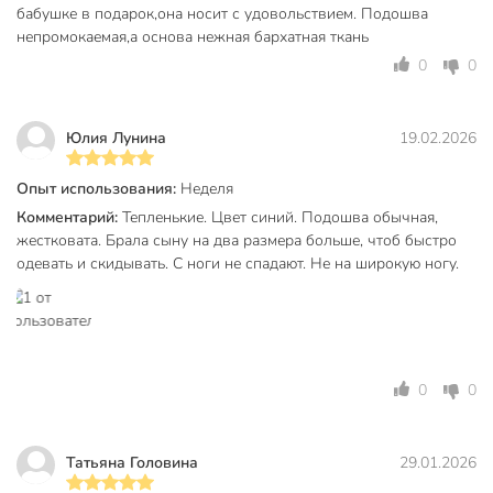
бабушке в подарок,она носит с удовольствием. Подошва
вызывают раздражения, не теряют форму при частой
непромокаемая,а основа нежная бархатная ткань
стирке.
0
0
Техническая информация
Страна производства
Россия
Юлия Лунина
19.02.2026
Сезонность
демисезонный
Опыт использования:
Неделя
полиэстер
Комментарий:
Тепленькие. Цвет синий. Подошва обычная,
Материал
ЭВА
жестковата. Брала сыну на два размера больше, чтоб быстро
текстиль
одевать и скидывать. С ноги не спадают. Не на широкую ногу.
Пол
мужской
Цвет
синий
Особенности
закрытый
0
0
Размер
42
Вид мыса
закрытый
Татьяна Головина
29.01.2026