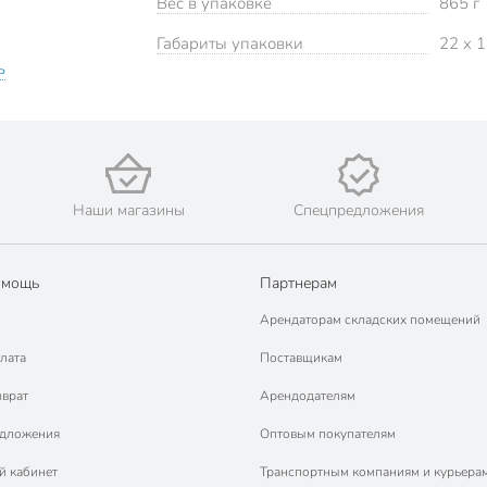
Вес в упаковке
865 г
Габариты упаковки
22 x 1
ь
Наши магазины
Спецпредложения
омощь
Партнерам
Арендаторам складских помещений
лата
Поставщикам
зврат
Арендодателям
едложения
Оптовым покупателям
й кабинет
Транспортным компаниям и курьера