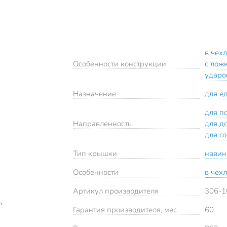
в чех
Особенности конструкции
с лож
ударо
Назначение
для е
для п
Направленность
для д
для г
Тип крышки
навин
Особенности
в чех
Артикул производителя
306-
ь
Гарантия производителя, мес
60