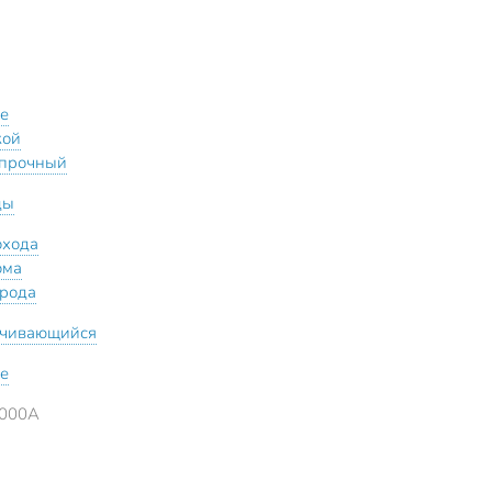
ле
кой
прочный
ды
охода
ома
орода
чивающийся
ле
1000А