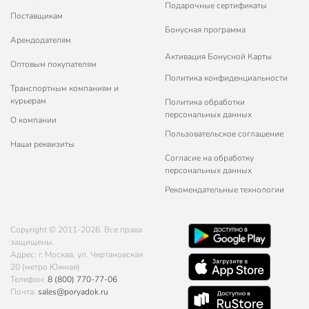
Подарочные сертификаты
Поставщикам
Бонусная программа
Арендодателям
Активация Бонусной Карты
Оптовым покупателям
Политика конфиденциальности
Транспортным компаниям и
курьерам
Политика обработки
персональных данных
О компании
Пользовательское соглашение
Наши реквизиты
Согласие на обработку
персональных данных
Рекомендательные технологии
Copyright © 2011-2026. Все права
защищены.
Адрес: г. Москва, ул. Чертановская
20 (метро Южная)
Телефон:
8 (800) 770-77-06
Почта:
sales@poryadok.ru