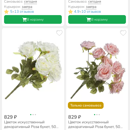
ассортименте, Y3-1538
персиковый, Y4-7956
Самовывоз:
сегодня
Самовывоз:
сегодня
Курьером:
завтра
Курьером:
завтра
5
13 отзывов
4.9
10 отзывов
•
•
В корзину
В корзину
Только самовывоз
829 ₽
829 ₽
Цветок искусственный
Цветок искусственный
декоративный Роза букет, 50
декоративный Роза букет, 50