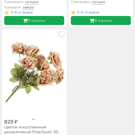
см, белый, Y4-7908
см, розовый, Y4-7909
Самовывоз:
сегодня
Самовывоз:
сегодня
Курьером:
завтра
5
6 отзывов
5
6 отзывов
•
•
В корзину
В корзину
829 ₽
Цветок искусственный
декоративный Роза букет, 50