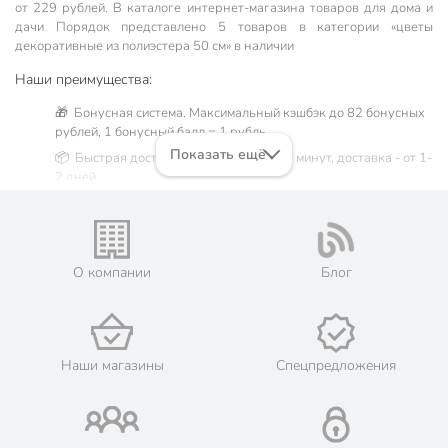
от 229 рублей. В каталоге интернет-магазина товаров для дома и
дачи Порядок представлено 5 товаров в категории «цветы
декоративные из полиэстера 50 см» в наличии
Наши преимущества:
🎁 Бонусная система. Максимальный кэшбэк до 82 бонусных
рублей, 1 бонусный балл = 1 рубль.
Показать ещё
📦 Быстрая доставка. Самовывоз от 60 минут, доставка - от 1-
2 дней.
🛒 Бесплатный самовывоз из магазинов города Москва.
Жители Московской области могут сделать заказ и оплатить
его онлайн на официальном сайте сети магазинов Порядок.
💳 Оплата: онлайн на сайте интернет-гипермаркета или
О компании
Блог
наличными при получении.
🛍 Скидки, акции, распродажи каждый день!
📜 Только оригинальная продукция. Интернет-гипермаркет
Порядок - официальный представитель ведущих мировых
Наши магазины
Спецпредложения
марок.