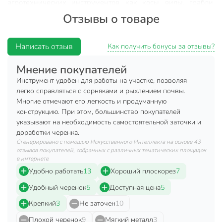
агротехнических инструментов, как косы, вилы, грабли,
кирки, соха и лопата.
Отзывы о товаре
Характеристики:
Написать отзыв
Как получить бонусы за отзывы?
Материал рабочей части: металл.
Материал черенка: дерево.
Мнение покупателей
Размер: малый.
Инструмент удобен для работы на участке, позволяя
легко справляться с сорняками и рыхлением почвы.
Дополнительная информация:
Многие отмечают его легкость и продуманную
конструкцию. При этом, большинство покупателей
Размер рабочей части: 11 см.
указывают на необходимость самостоятельной заточки и
доработки черенка.
Техническая информация
Сгенерировано с помощью Искусственного Интеллекта на основе 43
отзывов покупателей, собранных с различных тематических площадок
Страна производства
Россия
в интернете
Удобно работать
13
Хороший плоскорез
7
С черенком
с черенком
Удобный черенок
5
Доступная цена
5
Цвет
черный
Крепкий
3
Не заточен
10
Модель
Ф
Плохой черенок
9
Мягкий металл
3