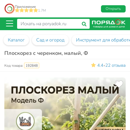
Приложение
Открыть
1.7M
Каталог
Сад и огород
Инструмент для обработ
Плоскорез с черенком, малый, Ф
4.4
22 отзыва
•
Код товара:
192848