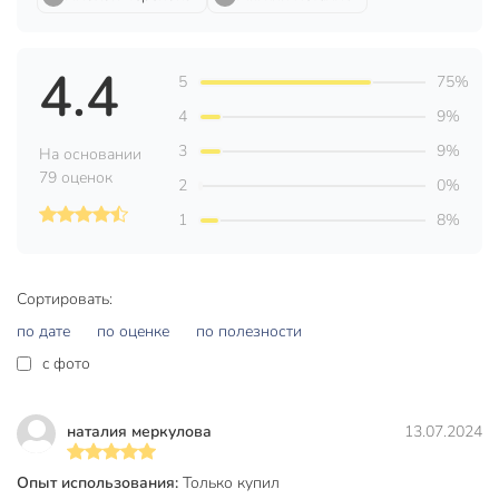
Вес в упаковке
690 г
Габариты упаковки
127 x 6 x 12 см
4.4
5
75%
4
9%
3
9%
На основании
79 оценок
2
0%
1
8%
Сортировать:
по дате
по оценке
по полезности
c фото
наталия меркулова
13.07.2024
Опыт использования:
Только купил