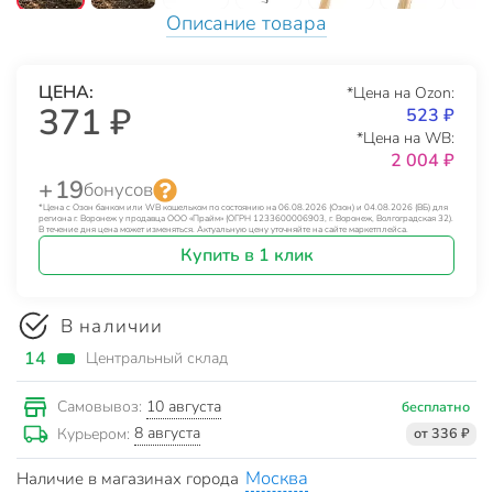
Описание товара
ЦЕНА:
*Цена на Ozon:
371 ₽
523 ₽
*Цена на WB:
2 004 ₽
+ 19
бонусов
*Цена с Озон банком или WB кошельком по состоянию на 06.08.2026 (Озон) и 04.08.2026 (ВБ) для
региона г. Воронеж у продавца ООО «Прайм» (ОГРН 1233600006903, г. Воронеж, Волгоградская 32).
В течение дня цена может изменяться. Актуальную цену уточняйте на сайте маркетплейса.
Купить в 1 клик
В наличии
14
Центральный склад
10 августа
Самовывоз:
бесплатно
8 августа
Курьером:
от 336 ₽
Москва
Наличие в магазинах города