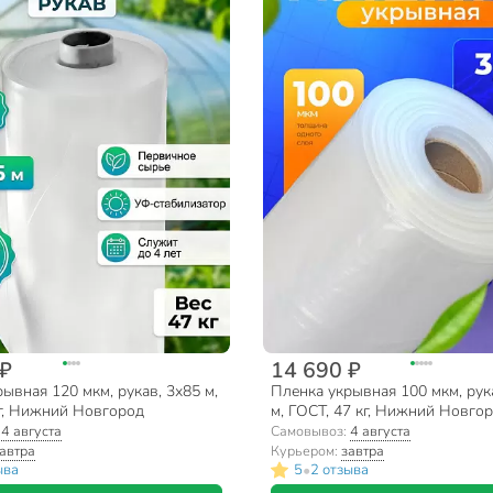
 ₽
14 690 ₽
ывная 120 мкм, рукав, 3х85 м,
Пленка укрывная 100 мкм, рук
кг, Нижний Новгород
м, ГОСТ, 47 кг, Нижний Новго
:
4 августа
Самовывоз:
4 августа
автра
Курьером:
завтра
•
ыва
5
2 отзыва