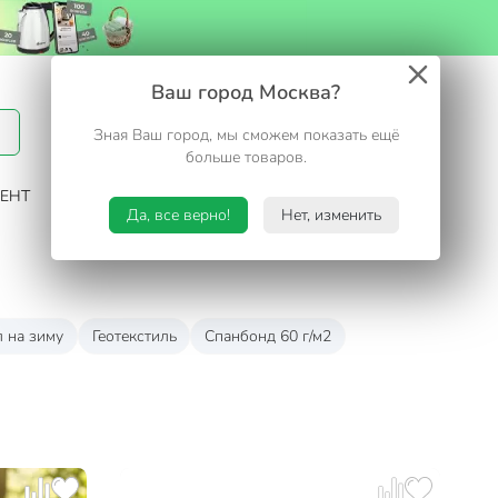
Вход / Регистрация
Ваш город Москва?
Зная Ваш город, мы сможем показать ещё
Избранное
Корзина
больше товаров.
ЕНТ
САД И ОГОРОД
ТУРИЗМ. ОТДЫХ НА ДАЧЕ
Да, все верно!
Нет, изменить
 на зиму
Геотекстиль
Спанбонд 60 г/м2