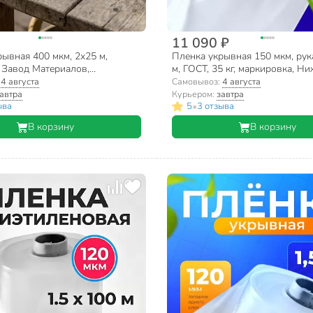
11 090 ₽
ывная 400 мкм, 2х25 м,
Пленка укрывная 150 мкм, рук
 Завод Материалов,
м, ГОСТ, 35 кг, маркировка, Н
ная, универсальный, 00-
Новгород
:
4 августа
Самовывоз:
4 августа
автра
Курьером:
завтра
•
ыва
5
3 отзыва
В корзину
В корзину