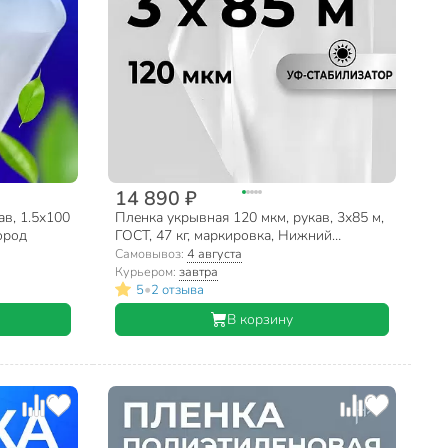
14 890 ₽
ав, 1.5х100
Пленка укрывная 120 мкм, рукав, 3х85 м,
ород
ГОСТ, 47 кг, маркировка, Нижний
Новгород
Самовывоз:
4 августа
Курьером:
завтра
•
5
2 отзыва
В корзину