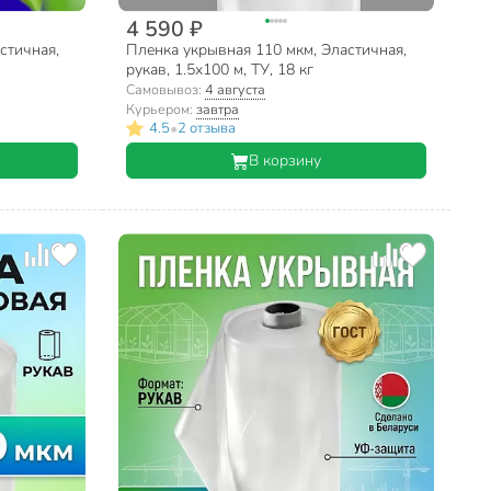
4 590 ₽
стичная,
Пленка укрывная 110 мкм, Эластичная,
рукав, 1.5х100 м, ТУ, 18 кг
Самовывоз:
4 августа
Курьером:
завтра
•
4.5
2 отзыва
В корзину