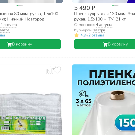
5 490 ₽
ывная 80 мкм, рукав, 1.5х100
Пленка укрывная 130 мкм, Эла
8 кг, Нижний Новгород
рукав, 1.5х100 м, ТУ, 21 кг
:
4 августа
Самовывоз:
4 августа
автра
Курьером:
завтра
•
ыва
4.9
2 отзыва
В корзину
В корзину