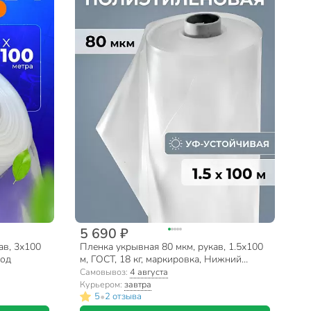
5 690 ₽
ав, 3х100
Пленка укрывная 80 мкм, рукав, 1.5х100
род
м, ГОСТ, 18 кг, маркировка, Нижний
Новгород
Самовывоз:
4 августа
Курьером:
завтра
•
5
2 отзыва