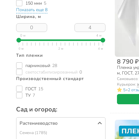
150 мкм
5
Показать еще 8
Ширина, м
0 м
4 м
Тип пленки
8 790 ₽
парниковый
28
Пленка укр
светостабилизированный
0
м, ГОСТ, 2
Новгород
Производственный стандарт
Самовывоз
Курьером:
з
ГОСТ
15
•
5
2 отз
ТУ
7
Сад и огород:
Растениеводство
Семена (1785)