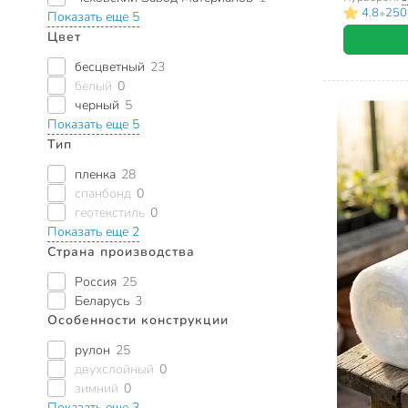
•
4.8
250
Показать еще 5
Цвет
бесцветный
23
белый
0
черный
5
Показать еще 5
Тип
пленка
28
спанбонд
0
геотекстиль
0
Показать еще 2
Страна производства
Россия
25
Беларусь
3
Особенности конструкции
рулон
25
двухслойный
0
зимний
0
Показать еще 3