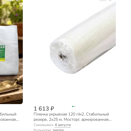
1 613 ₽
абильный
Пленка укрывная 120 г/м2, Стабильный
рованная,
резерв, 2х25 м, Мосторг, армированная,
000003461
Самовывоз:
4 августа
Курьером:
завтра