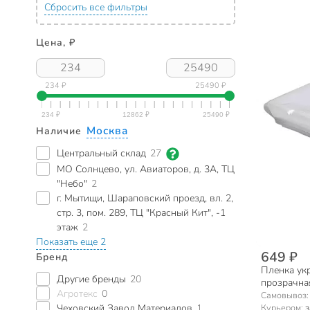
Сбросить все фильтры
Цена, ₽
234 ₽
25490 ₽
Москва
Наличие
Центральный склад
27
МО Солнцево, ул. Авиаторов, д. 3А, ТЦ
"Небо"
2
г. Мытищи, Шараповский проезд, вл. 2,
стр. 3, пом. 289, ТЦ "Красный Кит", -1
этаж
2
Показать еще 2
649 ₽
Бренд
Пленка укр
Другие бренды
20
прозрачна
Агротекс
0
Самовывоз
Курьером:
з
Чеховский Завод Материалов
1