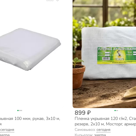
899 ₽
ывная 100 мкм, рукав, 3х10 м,
Пленка укрывная 120 г/м2, Ст
я
резерв, 2х10 м, Мосторг, арми
000002410
:
сегодня
Самовывоз:
сегодня
автра
Курьером:
завтра