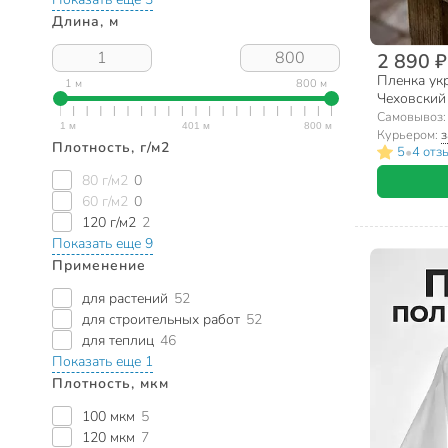
Длина, м
2 890 ₽
Пленка укр
1 м
800 м
Чеховский
армирован
Самовывоз
00003589
Курьером:
з
Плотность, г/м2
•
5
4 отз
80 г/м2
0
60 г/м2
0
120 г/м2
2
Показать еще 9
Применение
для растений
52
для строительных работ
52
для теплиц
46
Показать еще 1
Плотность, мкм
100 мкм
5
120 мкм
7