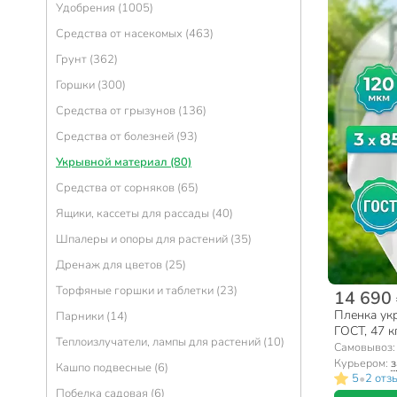
Удобрения (1005)
Средства от насекомых (463)
Грунт (362)
Горшки (300)
Средства от грызунов (136)
Средства от болезней (93)
Укрывной материал (80)
Средства от сорняков (65)
Ящики, кассеты для рассады (40)
Шпалеры и опоры для растений (35)
Дренаж для цветов (25)
Торфяные горшки и таблетки (23)
14 690
Пленка укр
Парники (14)
ГОСТ, 47 
Теплоизлучатели, лампы для растений (10)
Самовывоз
Курьером:
з
Кашпо подвесные (6)
•
5
2 отз
Побелка садовая (6)