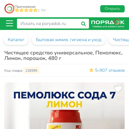
Приложение
Открыть
1.7M
Каталог
Бытовая химия, гигиена и уход
Чистящ
Чистящее средство универсальное, Пемолюкс,
Лимон, порошок, 480 г
5
907 отзывов
•
Код товара:
228395