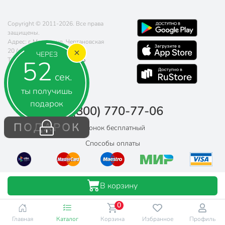
Copyright © 2011-2026. Все права
защищены.
Адрес: г. Москва, ул. Чертановская
20 (метро Южная)
ЧЕРЕЗ
52
Телефон:
8 (800) 770-77-06
Почта:
sales@poryadok.ru
сек.
ты получишь
подарок
8 (800) 770-77-06
ПОДАРОК
Звонок бесплатный
Способы оплаты
В корзину
0
Главная
Каталог
Корзина
Избранное
Профиль