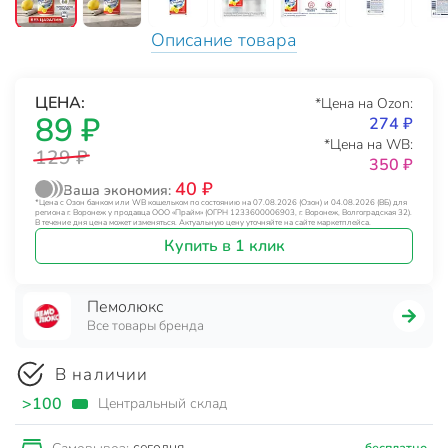
Описание товара
ЦЕНА:
*Цена на Ozon:
89 ₽
274 ₽
*Цена на WB:
129 ₽
350 ₽
40 ₽
Ваша экономия:
*Цена с Озон банком или WB кошельком по состоянию на 07.08.2026 (Озон) и 04.08.2026 (ВБ) для
региона г. Воронеж у продавца ООО «Прайм» (ОГРН 1233600006903, г. Воронеж, Волгоградская 32).
В течение дня цена может изменяться. Актуальную цену уточняйте на сайте маркетплейса.
Купить в 1 клик
Пемолюкс
Все товары бренда
В наличии
>100
Центральный склад
сегодня
бесплатно