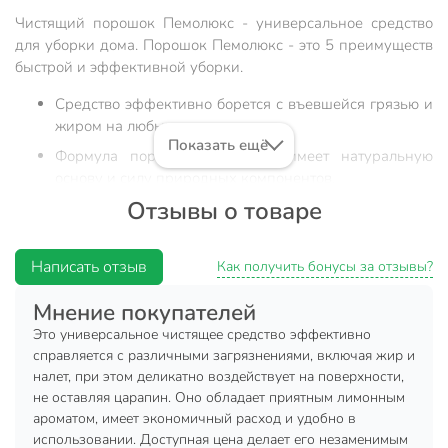
Чистящий порошок Пемолюкс - универсальное средство
для уборки дома. Порошок Пемолюкс - это 5 преимуществ
быстрой и эффективной уборки.
Средство эффективно борется с въевшейся грязью и
жиром на любых поверхностях.
Показать ещё
Формула порошка Пемолюкс имеет натуральную
основу и силу природных компонентов.
Отзывы о товаре
Средство поможет навести чистоту во всех бытовых
помещениях.
Порошок не содержит агрессивных химикатов,
Написать отзыв
Как получить бонусы за отзывы?
безопасен для посуды и кожи человека.
Мнение покупателей
Средство Пемолюкс дарит дому приятный аромат
чистоты и свежести.
Это универсальное чистящее средство эффективно
справляется с различными загрязнениями, включая жир и
Порошок Пемолюкс экономичен в использовании и имеет
налет, при этом деликатно воздействует на поверхности,
удобный дозатор. Средство Пемолюкс имеет мелкий
не оставляя царапин. Оно обладает приятным лимонным
абразив, поэтому не царапает поверхности.
ароматом, имеет экономичный расход и удобно в
использовании. Доступная цена делает его незаменимым