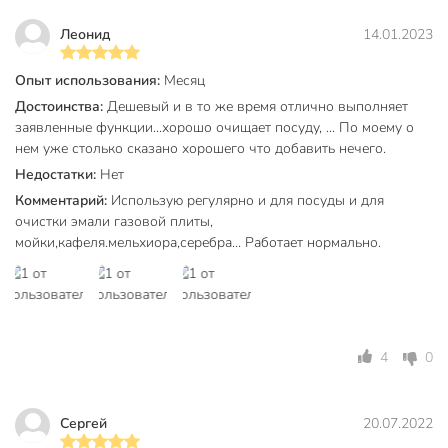
с содой
Особенности продукта
Леонид
14.01.2023
ароматизированный
удаление
Опыт использования:
Месяц
загрязнений
Достоинства:
Дешевый и в то же время отлично выполняет
удаление жира
заявленные функции...хорошо очищает посуду, ... По моему о
Эффект
удаление
нем уже столько сказано хорошего что добавить нечего.
известкового
Недостатки:
Нет
налета
Комментарий:
Использую регулярно и для посуды и для
Тип продукта
нейтральный
очистки эмали газовой плиты,
мойки,кафеля.мельхиора,серебра... Работает нормально.
Аромат
фруктовый
Срок годности, мес
36 мес
Модель
Лимон
4
0
Вес в упаковке
530 г
Габариты упаковки
20 x 7 x 7 см
Сергей
20.07.2022