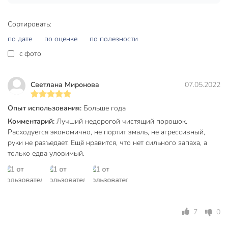
месте.
Сортировать:
Техническая информация
по дате
по оценке
по полезности
Вес, г
480 г
c фото
Бренд
Пемолюкс
Светлана Миронова
07.05.2022
Страна производства
Россия
для всех
Опыт использования:
Больше года
Назначение
поверхностей
Комментарий:
Лучший недорогой чистящий порошок.
Расходуется экономично, не портит эмаль, не агрессивный,
Упаковка
пластиковая банка
руки не разъедает. Ещё нравится, что нет сильного запаха, а
Форма выпуска
порошок
только едва уловимый.
для всех
поверхностей
Назначение
для кухни
для ванной
7
0
для унитаза