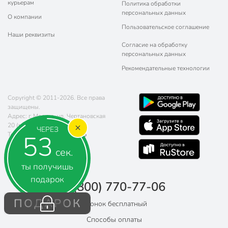
курьерам
Политика обработки
персональных данных
О компании
Пользовательское соглашение
Наши реквизиты
Согласие на обработку
персональных данных
Рекомендательные технологии
Copyright © 2011-2026. Все права
защищены.
Адрес: г. Москва, ул. Чертановская
20 (метро Южная)
ЧЕРЕЗ
52
Телефон:
8 (800) 770-77-06
Почта:
sales@poryadok.ru
сек.
ты получишь
подарок
8 (800) 770-77-06
ПОДАРОК
Звонок бесплатный
Способы оплаты