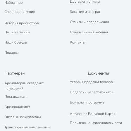
Доставка и оплата
Избранное
Бренд
СантехКреп
Спецпредложения
Гарантия и возврат
Страна производства
Россия
Отзывы и предложения
История просмотров
прокладка
Тип
Наши магазины
Вход в личный кабинет
уплотнительная
Наши бренды
Контакты
Цвет
черный
Подарки
Артикул производителя
2.7.4
Модель
Сантехник №4
Партнерам
Документы
Вес в упаковке
225 г
Условия продажи товаров
Арендаторам складских
помещений
Габариты упаковки
21 x 12 x 3 см
Подарочные сертификаты
Поставщикам
Бонусная программа
Арендодателям
Активация Бонусной Карты
Оптовым покупателям
Политика конфиденциальности
Транспортным компаниям и