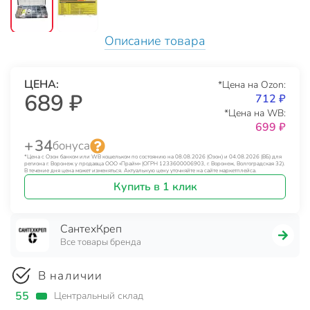
Описание товара
ЦЕНА:
*Цена на Ozon:
689 ₽
712 ₽
*Цена на WB:
699 ₽
+ 34
бонуса
*Цена с Озон банком или WB кошельком по состоянию на 08.08.2026 (Озон) и 04.08.2026 (ВБ) для
региона г. Воронеж у продавца ООО «Прайм» (ОГРН 1233600006903, г. Воронеж, Волгоградская 32).
В течение дня цена может изменяться. Актуальную цену уточняйте на сайте маркетплейса.
Купить в 1 клик
СантехКреп
Все товары бренда
В наличии
55
Центральный склад