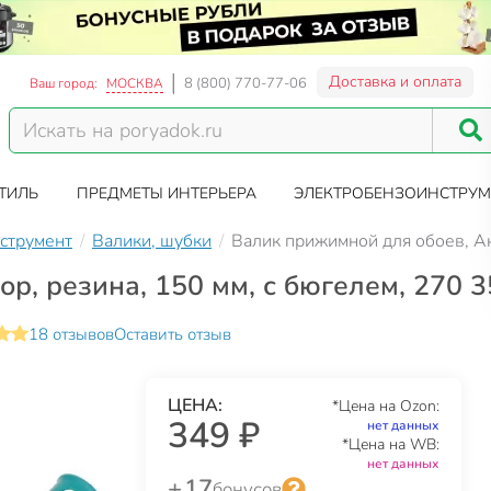
Доставка и оплата
8 (800) 770-77-06
Ваш город:
МОСКВА
ТИЛЬ
ПРЕДМЕТЫ ИНТЕРЬЕРА
ЭЛЕКТРОБЕНЗОИНСТРУМ
струмент
Валики, шубки
Валик прижимной для обоев, Ак
р, резина, 150 мм, с бюгелем, 270 3
18 отзывов
Оставить отзыв
ЦЕНА:
*Цена на Ozon:
349 ₽
нет данных
*Цена на WB:
нет данных
+ 17
бонусов