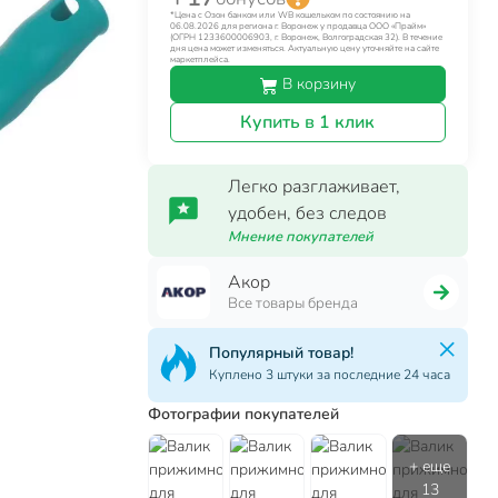
*Цена с Озон банком или WB кошельком по состоянию на
06.08.2026 для региона г. Воронеж у продавца ООО «Прайм»
(ОГРН 1233600006903, г. Воронеж, Волгоградская 32). В течение
дня цена может изменяться. Актуальную цену уточняйте на сайте
маркетплейса.
В корзину
Купить в 1 клик
Легко разглаживает,
удобен, без следов
Мнение покупателей
Акор
Все товары бренда
Популярный товар!
Куплено 3 штуки за последние 24 часа
Фотографии покупателей