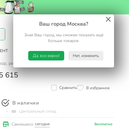
Вход / Регистрация
Ваш город Москва?
Зная Ваш город, мы сможем показать ещё
Избранное
Корзина
больше товаров.
ЕНТ
САД И ОГОРОД
ТУРИЗМ. ОТДЫХ НА ДАЧЕ
Да, все верно!
Нет, изменить
ор, резина, 150 мм, с бюгелем, 270 35 615
5 615
Сравнить
В избранное
В наличии
~
Центральный склад
сегодня
Самовывоз:
бесплатно