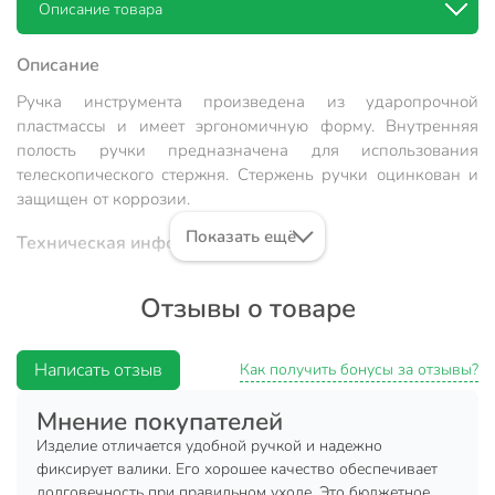
Описание товара
Описание
Ручка инструмента произведена из ударопрочной
пластмассы и имеет эргономичную форму. Внутренняя
полость ручки предназначена для использования
телескопического стержня. Стержень ручки оцинкован и
защищен от коррозии.
Показать ещё
Техническая информация
Длина, мм
200 мм
Отзывы о товаре
Диаметр, мм
6 мм
Бренд
Акор
Написать отзыв
Как получить бонусы за отзывы?
Страна производства
Россия
Мнение покупателей
для мини-валика
Изделие отличается удобной ручкой и надежно
Назначение
фиксирует валики. Его хорошее качество обеспечивает
50-75 мм
долговечность при правильном уходе. Это бюджетное