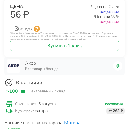
ЦЕНА:
*Цена на Ozon:
56 ₽
нет данных
*Цена на WB:
нет данных
+ 3
бонуса
*Цена с Озон банком или WB кошельком по состоянию на 03.08.2026 для региона г. Воронеж у
продавца ООО «Прайм» (ОГРН 1233600006903, г. Воронеж, Волгоградская 32). В течение дня цена
может изменяться. Актуальную цену уточняйте на сайте маркетплейса.
Купить в 1 клик
Акор
Все товары бренда
В наличии
>100
Центральный склад
5 августа
Самовывоз:
бесплатно
завтра
Курьером:
от 263 ₽
Москва
Наличие в магазинах города