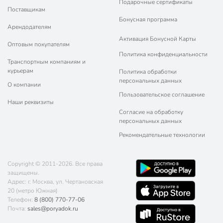
Подарочные сертификаты
Поставщикам
Бонусная программа
Арендодателям
Активация Бонусной Карты
Оптовым покупателям
Политика конфиденциальности
Транспортным компаниям и
курьерам
Политика обработки
персональных данных
О компании
Пользовательское соглашение
Наши реквизиты
Согласие на обработку
персональных данных
Рекомендательные технологии
Copyright © 2011-2026. Все права
защищены.
Адрес: г. Москва, ул. Чертановская
20 (метро Южная)
Телефон:
8 (800) 770-77-06
Почта:
sales@poryadok.ru