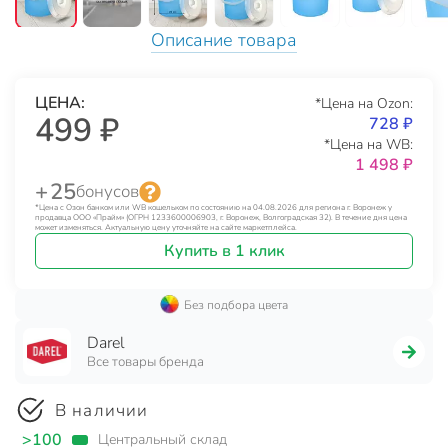
Описание товара
ЦЕНА:
*Цена на Ozon:
499 ₽
728 ₽
*Цена на WB:
1 498 ₽
+ 25
бонусов
*Цена с Озон банком или WB кошельком по состоянию на 04.08.2026 для региона г. Воронеж у
продавца ООО «Прайм» (ОГРН 1233600006903, г. Воронеж, Волгоградская 32). В течение дня цена
может изменяться. Актуальную цену уточняйте на сайте маркетплейса.
Купить в 1 клик
Без подбора цвета
Darel
Все товары бренда
В наличии
>100
Центральный склад