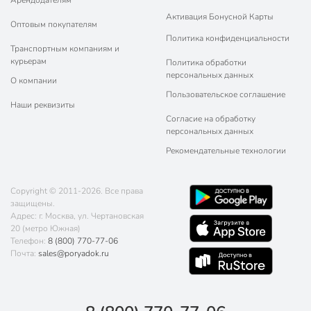
Арендодателям
Активация Бонусной Карты
Оптовым покупателям
Политика конфиденциальности
Транспортным компаниям и
курьерам
Политика обработки
персональных данных
О компании
Пользовательское соглашение
Наши реквизиты
Согласие на обработку
персональных данных
Рекомендательные технологии
Copyright © 2011-2026. Все права
защищены.
Адрес: г. Москва, ул. Чертановская
20 (метро Южная)
Телефон:
8 (800) 770-77-06
Почта:
sales@poryadok.ru