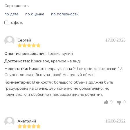
Крышка в комплекте
с крышкой
Сортировать:
Форма
круглый
по дате
по оценке
по полезности
Ручка
с ручкой
c фото
Покрытие
без покрытия
Сергей
17.08.2023
Рисунок
без рисунка
Опыт использования:
Только купил
Цвет
в ассортименте
Достоинства:
Красивое, крепкое на вид
Назначение
хозяйственный
Недостатки:
Емкость ведра указана 20 литров, фактически 17.
Стыдно должно быть за такой мелочный обман.
Артикул производителя
20120
Комментарий:
В емкостях большого объема должна быть
Вес в упаковке
760 г
градуировка на стенке. Это конечно не обязательно, но
покупателю и особенно пивоварам жизнь облегчит.
Габариты упаковки
35 x 30 x 30 см
9
0
Анатолий
16.08.2022