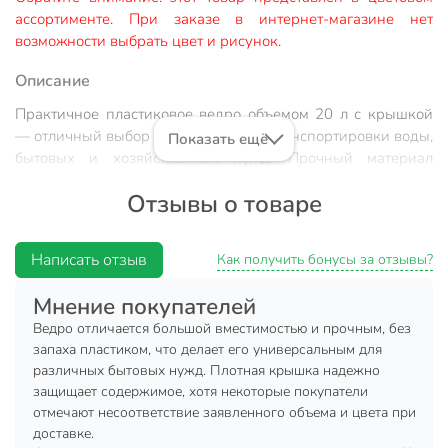
ассортименте. При заказе в интернет-магазине нет
возможности выбрать цвет и рисунок.
Описание
Практичное пластиковое ведро объемом 20 л с крышкой
— отличный выбор для хранения и транспортировки воды,
Показать ещё
бытовых и хозяйственных нужд. Прочный материал
обеспечивает долгий срок службы, а удобная ручка
Отзывы о товаре
облегчает переноску. Компактная круглая форма и легкий
вес делают использование максимально комфортным.
Отличное решение для дачи, дома или гаража. Покупка
Написать отзыв
Как получить бонусы за отзывы?
ведра Darel — это удобство, надежность и порядок в
хозяйстве.
Мнение покупателей
Преимущества:
Ведро отличается большой вместимостью и прочным, без
запаха пластиком, что делает его универсальным для
герметичная крышка предотвращает проливание;
различных бытовых нужд. Плотная крышка надежно
защищает содержимое, хотя некоторые покупатели
легкий и прочный пластик;
отмечают несоответствие заявленного объема и цвета при
универсальное применение;
доставке.