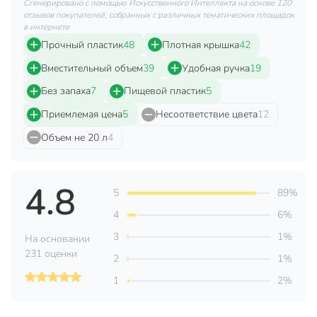
эргономичная ручка для удобства переноски.
Сгенерировано с помощью Искусственного Интеллекта на основе 120
отзывов покупателей, собранных с различных тематических площадок
в интернете
Дополнительная информация:
Прочный пластик
48
Плотная крышка
42
Высота без крышки: 31 см.
Вместительный объем
39
Удобная ручка
19
Техническая информация
Без запаха
7
Пищевой пластик
5
Высота, см
36 см
Приемлемая цена
5
Несоответствие цвета
12
Объем, л
20 л
Объем не 20 л
4
Вес, кг
0.75 кг
4.8
Диаметр дна, см
26 см
5
89%
Диаметр верха, см
30 см
4
6%
3
1%
Материал
пластик
На основании
231 оценки
2
1%
Бренд
Darel
1
2%
Страна производства
Россия