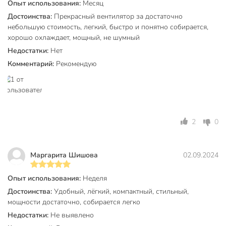
Количество лопастей
3
Опыт использования:
Месяц
Достоинства:
Прекрасный вентилятор за достаточно
Бренд
Centek
небольшую стоимость, легкий, быстро и понятно собирается,
хорошо охлаждает, мощный, не шумный
Страна производства
Китай
Недостатки:
Нет
Тип
напольный
Комментарий:
Рекомендую
Пульт ДУ
без пульта
Тип управления
механический
Рабочий механизм
осевой
2
0
Питание
от сети
Цвет
черный
Маргарита Шишова
02.09.2024
Функция наклона
с наклоном
Опыт использования:
Неделя
Функция поворота
поворотные
Достоинства:
Удобный, лёгкий, компактный, стильный,
мощности достаточно, собирается легко
Гарантия производителя, мес
12
Недостатки:
Не выявлено