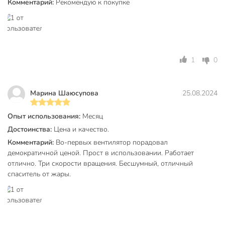
Модель
CT-5015
Комментарий:
Рекомендую к покупке
Вес в упаковке
2.26 кг
Габариты упаковки
44 x 14 x 44 см
1
0
Марина Шаюсупова
25.08.2024
Опыт использования:
Месяц
Достоинства:
Цена и качество.
Комментарий:
Во-первых вентилятор порадовал
демократичной ценой. Прост в использовании. Работает
отлично. Три скорости вращения. Бесшумный, отличный
спаситель от жары.