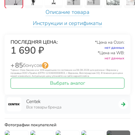
Описание товара
Инструкции и сертификаты
ПОСЛЕДНЯЯ ЦЕНА:
*Цена на Ozon:
1 690 ₽
нет данных
*Цена на WB:
нет данных
+ 85
бонусов
*Цена с Озон банком или WB кошельком по состоянию на 06.08.2026 для региона г. Воронеж у
продавца ООО «Прайм» (ОГРН 1233600006903, г. Воронеж, Волгоградская 32). В течение дня цена
может изменяться. Актуальную цену уточняйте на сайте маркетплейса.
Выбрать аналог
Centek
Все товары бренда
Фотографии покупателей