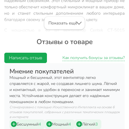
надежным союзником. Этот стильный и мощный прибор не
только обеспечит комфортный микроклимат в вашем доме,
но и станет стильным дополнением любого интерьера
благодаря своему элегантному черному цвету.
Показать ещё
С мощностью в 40 Вт вентилятор Centek CT-5015
эффективно справляется с задачей охлаждения, создавая
Отзывы о товаре
приятный поток воздуха. Три скорости работы позволяют
выбрать оптимальный режим, обеспечивая
индивидуальный комфорт для каждого члена семьи.
Написать отзыв
Как получить бонусы за отзывы?
Механическое управление делает использование
вентилятора простым и интуитивно понятным, а функция
Мнение покупателей
наклона и поворота гарантирует, что свежий воздух будет
Мощный и бесшумный, этот вентилятор легко
распределяться равномерно по всей комнате.
справляется с жарой, не создавая лишнего шума. Лёгкий
и компактный, он удобен в переноске и занимает минимум
Преимущества:
места. Устойчивая конструкция делает его надёжным
помощником в любом помещении.
Элегантный черный дизайн, который впишется в
Сгенерировано с помощью Искусственного Интеллекта на основе 6
любой интерьер.
отзывов покупателей, собранных с различных тематических площадок
Три скорости работы для индивидуального выбора
в интернете
уровня охлаждения.
Бесшумный
4
Мощный
4
Лёгкий
3