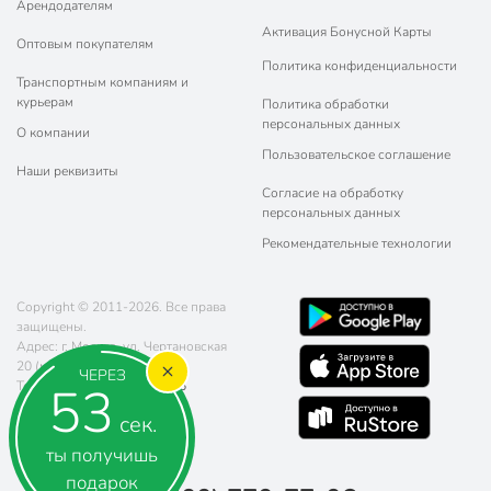
Арендодателям
Активация Бонусной Карты
Оптовым покупателям
Политика конфиденциальности
Транспортным компаниям и
курьерам
Политика обработки
персональных данных
О компании
Пользовательское соглашение
Наши реквизиты
Согласие на обработку
персональных данных
Рекомендательные технологии
Copyright © 2011-2026. Все права
защищены.
Адрес: г. Москва, ул. Чертановская
20 (метро Южная)
ЧЕРЕЗ
52
Телефон:
8 (800) 770-77-06
Почта:
sales@poryadok.ru
сек.
ты получишь
подарок