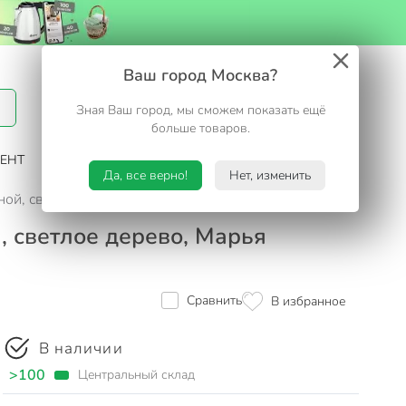
Вход / Регистрация
Ваш город Москва?
Зная Ваш город, мы сможем показать ещё
Избранное
Корзина
больше товаров.
ЕНТ
САД И ОГОРОД
ТУРИЗМ. ОТДЫХ НА ДАЧЕ
Да, все верно!
Нет, изменить
иной, светлое дерево, Марья Искусница, N-LH002-3
, светлое дерево, Марья
Сравнить
В избранное
В наличии
>100
Центральный склад