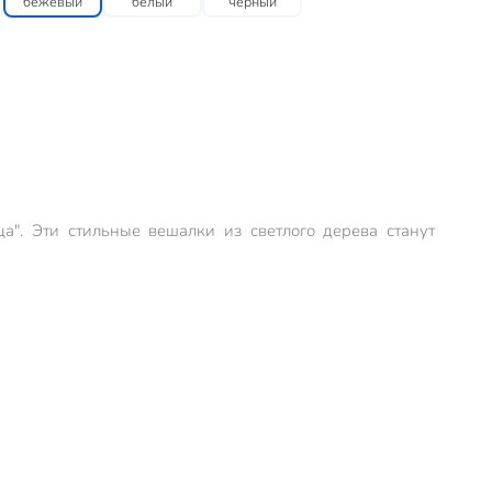
бежевый
белый
черный
а". Эти стильные вешалки из светлого дерева станут