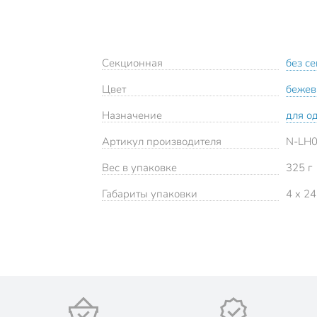
Секционная
без с
Цвет
беже
Назначение
для о
Артикул производителя
N-LH0
Вес в упаковке
325 г
Габариты упаковки
4 x 24