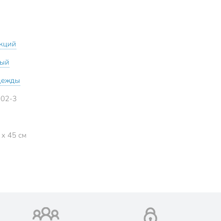
екций
вый
дежды
02-3
 x 45 см