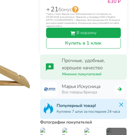
630 ₽
+ 21
бонус
*Цена с Озон банком или WB кошельком по состоянию на
04.08.2026 для региона г. Воронеж у продавца ООО «Прайм»
(ОГРН 1233600006903, г. Воронеж, Волгоградская 32). В течение
дня цена может изменяться. Актуальную цену уточняйте на сайте
маркетплейса.
В корзину
Купить в 1 клик
Прочные, удобные,
хорошее качество
Мнение покупателей
Марья Искусница
Все товары бренда
Популярный товар!
Куплено 7 штук за последние 24 часа
Фотографии покупателей