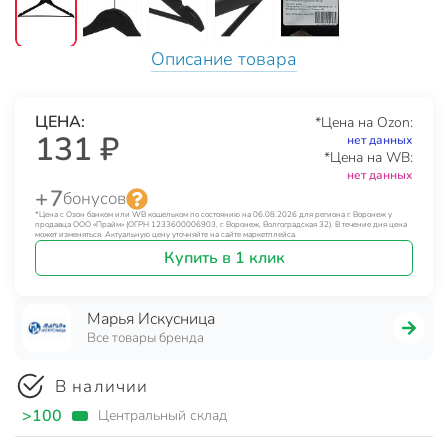
Описание товара
ЦЕНА:
*Цена на Ozon:
131 ₽
нет данных
*Цена на WB:
нет данных
+ 7
бонусов
*Цена с Озон банком или WB кошельком по состоянию на 06.08.2026 для региона г. Воронеж у
продавца ООО «Прайм» (ОГРН 1233600006903, г. Воронеж, Волгоградская 32). В течение дня цена
может изменяться. Актуальную цену уточняйте на сайте маркетплейса.
Купить в 1 клик
Марья Искусница
Все товары бренда
В наличии
>100
Центральный склад