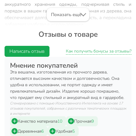
аккуратного хранения одежды, подчеркивая стиль и
порядок в вашем гардеробе. Изготовленная из дерева, она
Показать ещё
обеспечивает долговечность и надежность, а перекладина
добавляет удобство в использовании.
Отзывы о товаре
Преимущества:
Эстетичный внешний вид: черное дерево добавляет
Написать отзыв
Как получить бонусы за отзывы?
роскоши.
Универсальность: подходит для различных видов
Мнение покупателей
одежды.
Эта вешалка, изготовленная из прочного дерева,
Долговечность: натуральный материал гарантирует
отличается высоким качеством и долговечностью. Она
прочность.
удобна в использовании, не портит одежду и имеет
привлекательный дизайн. Изделие хорошо покрашено,
Удобство: перекладина для брюк или аксессуаров.
что придает ему стильный и аккуратный вид в гардеробе.
Сгенерировано с помощью Искусственного Интеллекта на основе 17
Техническая информация
отзывов покупателей, собранных с различных тематических площадок
в интернете
Ширина, см
45 см
Качество материала
10
Прочная
9
Бренд
Марья Искусница
Деревянная
6
Удобная
5