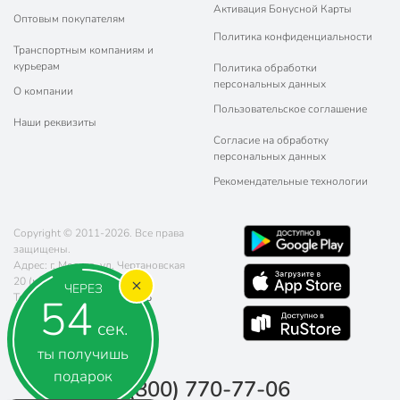
Активация Бонусной Карты
Оптовым покупателям
Политика конфиденциальности
Транспортным компаниям и
курьерам
Политика обработки
персональных данных
О компании
Пользовательское соглашение
Наши реквизиты
Согласие на обработку
персональных данных
Рекомендательные технологии
Copyright © 2011-2026. Все права
защищены.
Адрес: г. Москва, ул. Чертановская
20 (метро Южная)
ЧЕРЕЗ
53
Телефон:
8 (800) 770-77-06
Почта:
sales@poryadok.ru
сек.
ты получишь
подарок
8 (800) 770-77-06