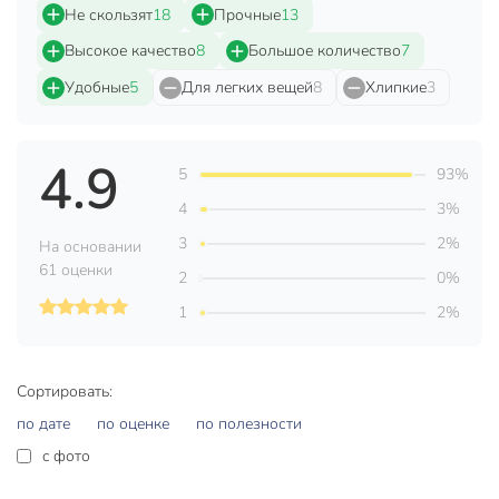
Не скользят
18
Прочные
13
С перекладиной
с перекладиной
Высокое качество
8
Большое количество
7
С зажимами
без зажима
Удобные
5
Для легких вещей
8
Хлипкие
3
Секционная
без секций
Цвет
черный
4.9
5
93%
Назначение
для одежды
4
3%
Вес в упаковке
795 г
3
2%
На основании
Габариты упаковки
6 x 20 x 41 см
61 оценки
2
0%
1
2%
Сортировать:
по дате
по оценке
по полезности
c фото