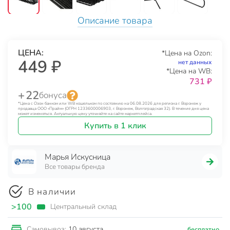
Описание товара
ЦЕНА:
*Цена на Ozon:
449 ₽
нет данных
*Цена на WB:
731 ₽
+ 22
бонуса
*Цена с Озон банком или WB кошельком по состоянию на 06.08.2026 для региона г. Воронеж у
продавца ООО «Прайм» (ОГРН 1233600006903, г. Воронеж, Волгоградская 32). В течение дня цена
может изменяться. Актуальную цену уточняйте на сайте маркетплейса.
Купить в 1 клик
Марья Искусница
Все товары бренда
В наличии
>100
Центральный склад
10 августа
Самовывоз:
бесплатно