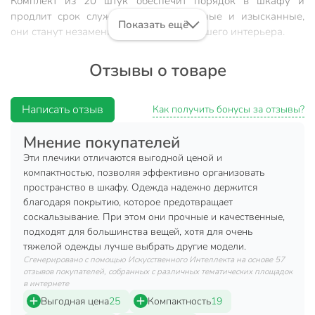
Комплект из 20 штук обеспечит порядок в шкафу и
продлит срок службы одежды. Прочные и изысканные,
Показать ещё
они станут незаменимым элементом вашего интерьера.
Преимущества:
Отзывы о товаре
Эстетичный черный цвет.
Прочная металлическая конструкция.
Написать отзыв
Как получить бонусы за отзывы?
Оптимальная длина 40 см.
Мнение покупателей
Комплект 20 штук для полного комплекта.
Эти плечики отличаются выгодной ценой и
компактностью, позволяя эффективно организовать
Техническая информация
пространство в шкафу. Одежда надежно держится
Количество, шт
20 шт
благодаря покрытию, которое предотвращает
соскальзывание. При этом они прочные и качественные,
Ширина, см
40 см
подходят для большинства вещей, хотя для очень
тяжелой одежды лучше выбрать другие модели.
Бренд
Марья Искусница
Сгенерировано с помощью Искусственного Интеллекта на основе 57
отзывов покупателей, собранных с различных тематических площадок
Страна производства
Россия
в интернете
Выгодная цена
25
Компактность
19
Материал
металл