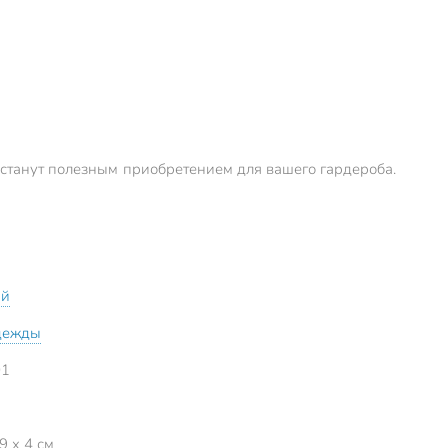
и станут полезным приобретением для вашего гардероба.
ый
дежды
01
9 x 4 см