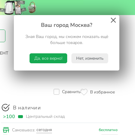
Вход / Регистрация
Ваш город Москва?
Зная Ваш город, мы сможем показать ещё
Избранное
Корзина
больше товаров.
ЕНТ
САД И ОГОРОД
ТУРИЗМ. ОТДЫХ НА ДАЧЕ
Да, все верно!
Нет, изменить
Сравнить
В избранное
В наличии
>100
Центральный склад
сегодня
Самовывоз:
бесплатно