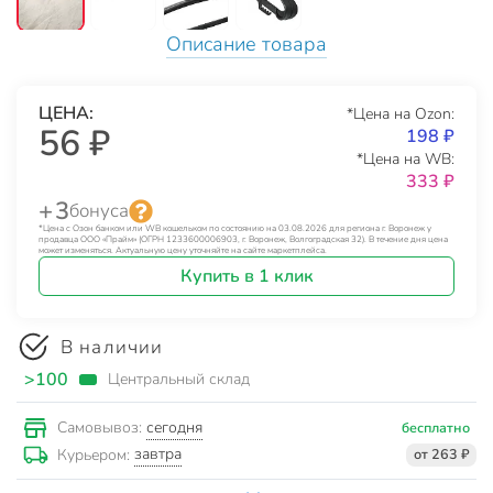
Описание товара
ЦЕНА:
*Цена на Ozon:
56 ₽
198 ₽
*Цена на WB:
333 ₽
+ 3
бонуса
*Цена с Озон банком или WB кошельком по состоянию на 03.08.2026 для региона г. Воронеж у
продавца ООО «Прайм» (ОГРН 1233600006903, г. Воронеж, Волгоградская 32). В течение дня цена
может изменяться. Актуальную цену уточняйте на сайте маркетплейса.
Купить в 1 клик
В наличии
>100
Центральный склад
сегодня
Самовывоз:
бесплатно
завтра
Курьером:
от 263 ₽