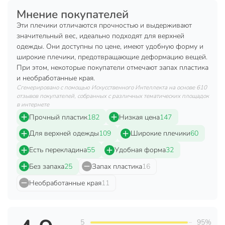
Мнение покупателей
С зажимами
без зажима
Эти плечики отличаются прочностью и выдерживают
значительный вес, идеально подходят для верхней
Секционная
без секций
одежды. Они доступны по цене, имеют удобную форму и
Цвет
черный
широкие плечики, предотвращающие деформацию вещей.
При этом, некоторые покупатели отмечают запах пластика
Назначение
для одежды
и необработанные края.
Сгенерировано с помощью Искусственного Интеллекта на основе 610
Артикул производителя
ПУ-002
отзывов покупателей, собранных с различных тематических площадок
в интернете
Вес в упаковке
95 г
Прочный пластик
182
Низкая цена
147
Габариты упаковки
21 x 43 x 3 см
Для верхней одежды
109
Широкие плечики
60
Есть перекладина
55
Удобная форма
32
Без запаха
25
Запах пластика
16
Необработанные края
11
5
95%