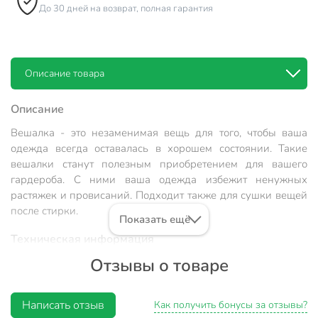
До 30 дней на возврат, полная гарантия
Описание товара
Описание
Вешалка - это незаменимая вещь для того, чтобы ваша
одежда всегда оставалась в хорошем состоянии. Такие
вешалки станут полезным приобретением для вашего
гардероба. С ними ваша одежда избежит ненужных
растяжек и провисаний. Подходит также для сушки вещей
после стирки.
Показать ещё
Техническая информация
Отзывы о товаре
Количество, шт
1 шт
Материал
пластик
Написать отзыв
Как получить бонусы за отзывы?
С перекладиной
с перекладиной