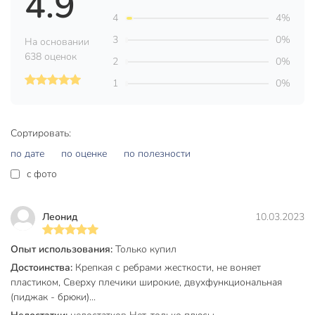
4.9
4
4%
3
0%
На основании
638 оценок
2
0%
1
0%
Сортировать:
по дате
по оценке
по полезности
c фото
Леонид
10.03.2023
Опыт использования:
Только купил
Достоинства:
Крепкая с ребрами жесткости, не воняет
пластиком, Сверху плечики широкие, двухфункциональная
(пиджак - брюки)...