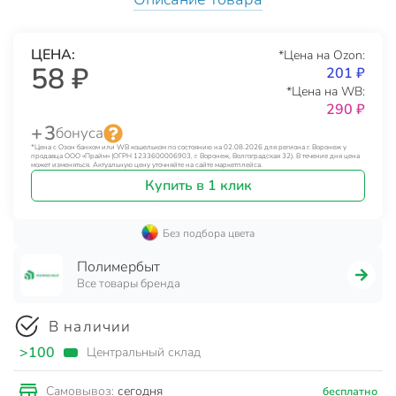
ЦЕНА:
*Цена на Ozon:
58 ₽
201 ₽
*Цена на WB:
290 ₽
+ 3
бонуса
*Цена с Озон банком или WB кошельком по состоянию на 02.08.2026 для региона г. Воронеж у
продавца ООО «Прайм» (ОГРН 1233600006903, г. Воронеж, Волгоградская 32). В течение дня цена
может изменяться. Актуальную цену уточняйте на сайте маркетплейса.
Купить в 1 клик
Без подбора цвета
Полимербыт
Все товары бренда
В наличии
>100
Центральный склад
сегодня
Самовывоз:
бесплатно