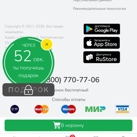
персональных данных
Рекомендательные технологии
Copyright © 2011-2026. Все права
защищены.
Адрес: г. Москва, ул. Чертановская
20 (метро Южная)
ЧЕРЕЗ
51
Телефон:
8 (800) 770-77-06
Почта:
sales@poryadok.ru
сек.
ты получишь
подарок
8 (800) 770-77-06
ПОДАРОК
Звонок бесплатный
Способы оплаты
В корзину