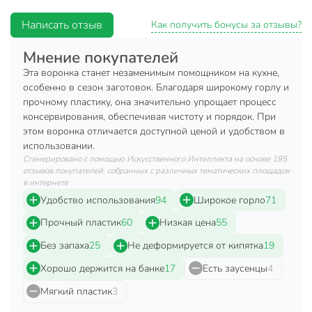
Диаметр отверстия: 65 мм
Написать отзыв
Как получить бонусы за отзывы?
Техническая информация
Мнение покупателей
Диаметр, см
14.5 см
Эта воронка станет незаменимым помощником на кухне,
особенно в сезон заготовок. Благодаря широкому горлу и
Материал
пластик
прочному пластику, она значительно упрощает процесс
Бренд
Полимербыт
консервирования, обеспечивая чистоту и порядок. При
этом воронка отличается доступной ценой и удобством в
Страна производства
Россия
использовании.
Сгенерировано с помощью Искусственного Интеллекта на основе 185
Особенности
с широким горлом
отзывов покупателей, собранных с различных тематических площадок
в интернете
Артикул производителя
4328400
Удобство использования
94
Широкое горло
71
Модель
С284
Прочный пластик
60
Низкая цена
55
Вес в упаковке
30 г
Без запаха
25
Не деформируется от кипятка
19
Габариты упаковки
8 x 14 x 17 см
Хорошо держится на банке
17
Есть заусенцы
4
Мягкий пластик
3