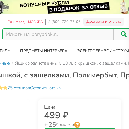
Доставка и оплата
8 (800) 770-77-06
Ваш город:
МОСКВА
ТИЛЬ
ПРЕДМЕТЫ ИНТЕРЬЕРА
ЭЛЕКТРОБЕНЗОИНСТРУМ
нные
Ящик хозяйственный, 10 л, с крышкой, с защелкам
рышкой, с защелками, Полимербыт, 
75 отзывов
Оставить отзыв
Цена:
499 ₽
+ 25
бонусов