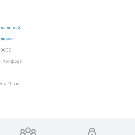
рсальный
елками
00000
и Комфорт
9 x 40 см