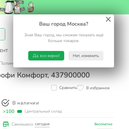
Вход / Регистрация
Ваш город Москва?
Зная Ваш город, мы сможем показать ещё
Избранное
Корзина
больше товаров.
ЕНТ
САД И ОГОРОД
ТУРИЗМ. ОТДЫХ НА ДАЧЕ
Да, все верно!
Нет, изменить
и, Полимербыт, Профи Комфорт, 437900000
Профи Комфорт, 437900000
Сравнить
В избранное
В наличии
>100
Центральный склад
сегодня
Самовывоз:
бесплатно