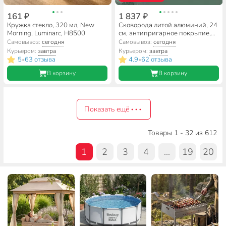
161 ₽
1 837 ₽
Кружка стекло, 320 мл, New
Сковорода литой алюминий, 24
Morning, Luminarc, H8500
см, антипригарное покрытие,
Гурман, Verde, черная,
Самовывоз:
сегодня
Самовывоз:
сегодня
индукция, ГМ2401 ВИ
Курьером:
завтра
Курьером:
завтра
5
63 отзыва
4.9
62 отзыва
•
•
В корзину
В корзину
Показать ещё
Товары 1 - 32 из 612
1
2
3
4
...
19
20