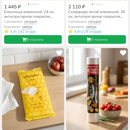
1 445 ₽
2 110 ₽
Блинница алюминий, 24 см,
Сковорода литой алюминий, 26
антипригарное покрытие,
см, антипригарное покрытие,
Гурман, Estima, бежевая,
Гурман, Estima бежевый,
Самовывоз:
сегодня
Самовывоз:
сегодня
ГМб241 ЭБИ, пластиковая
индукция, ГМ2601 ЭБИ
Курьером:
завтра
Курьером:
завтра
ручка, индукция
4.9
141 отзыв
4.8
124 отзыва
•
•
В корзину
В корзину