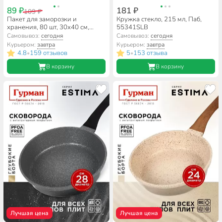
89 ₽
181 ₽
109 ₽
Пакет для заморозки и
Кружка стекло, 215 мл, Паб,
хранения, 80 шт, 30х40 см,
55341SLB
синий, Марья Искусница, 2846
Самовывоз:
сегодня
Самовывоз:
сегодня
Курьером:
завтра
Курьером:
завтра
4.8
159 отзывов
5
153 отзыва
•
•
В корзину
В корзину
Лучшая цена
Лучшая цена