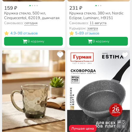
159 ₽
231 ₽
Кружка стекло, 500 мл,
Кружка стекло, 380 мл, Nordic
Cinquecentol, 62019, дымчатая
Eclipse, Luminarc, H9151
Самовывоз:
сегодня
Самовывоз:
11 августа
Курьером:
завтра
4.9
98 отзывов
5
89 отзывов
•
•
В корзину
В корзину
Лучшая цена