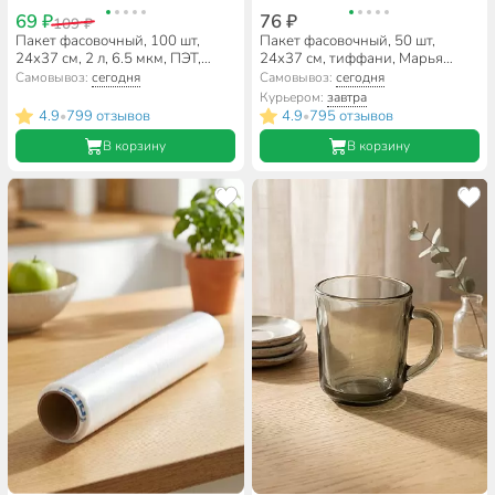
69 ₽
76 ₽
109 ₽
Пакет фасовочный, 100 шт,
Пакет фасовочный, 50 шт,
24х37 см, 2 л, 6.5 мкм, ПЭТ,
24х37 см, тиффани, Марья
Марья Искусница, 14691
Искусница, 90290
Самовывоз:
сегодня
Самовывоз:
сегодня
Курьером:
завтра
4.9
799 отзывов
4.9
795 отзывов
•
•
В корзину
В корзину