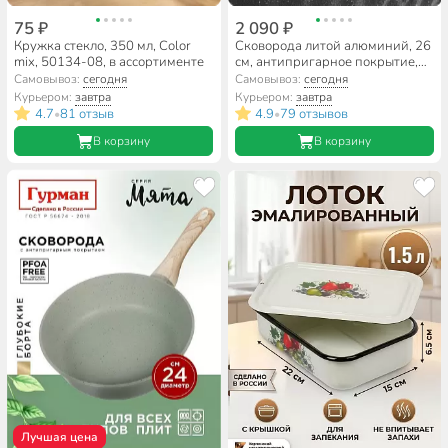
75 ₽
2 090 ₽
Кружка стекло, 350 мл, Color
Сковорода литой алюминий, 26
mix, 50134-08, в ассортименте
см, антипригарное покрытие,
Гурман, Estima серый,
Самовывоз:
сегодня
Самовывоз:
сегодня
индукция, ГМ2601 ЭЧИ
Курьером:
завтра
Курьером:
завтра
4.7
81 отзыв
4.9
79 отзывов
•
•
В корзину
В корзину
Лучшая цена