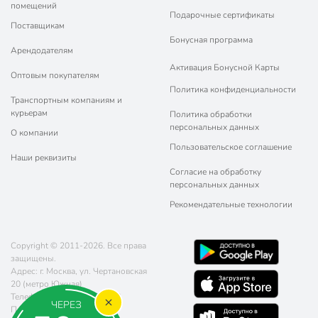
помещений
Подарочные сертификаты
Поставщикам
Бонусная программа
Арендодателям
Активация Бонусной Карты
Оптовым покупателям
Политика конфиденциальности
Транспортным компаниям и
курьерам
Политика обработки
персональных данных
О компании
Пользовательское соглашение
Наши реквизиты
Согласие на обработку
персональных данных
Рекомендательные технологии
Copyright © 2011-2026. Все права
защищены.
Адрес: г. Москва, ул. Чертановская
20 (метро Южная)
Телефон:
8 (800) 770-77-06
ЧЕРЕЗ
Почта:
sales@poryadok.ru