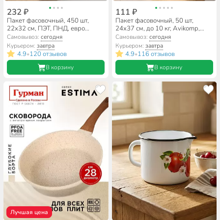
232 ₽
111 ₽
Пакет фасовочный, 450 шт,
Пакет фасовочный, 50 шт,
22х32 см, ПЭТ, ПНД, евро
24х37 см, до 10 кг, Avikomp,
СОТЫ, Стандарт
Люкс, 87389
Самовывоз:
сегодня
Самовывоз:
сегодня
Курьером:
завтра
Курьером:
завтра
4.9
120 отзывов
4.9
116 отзывов
•
•
В корзину
В корзину
Лучшая цена