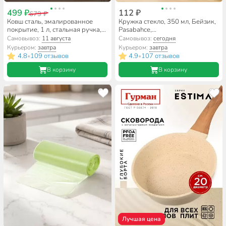
499 ₽
112 ₽
679 ₽
Ковш сталь, эмалированное
Кружка стекло, 350 мл, Бейзик,
покрытие, 1 л, стальная ручка,
Pasabahce,
индукция, Керченский
55531SLB/6/550114SLB
Самовывоз:
11 августа
Самовывоз:
сегодня
металлургический завод,
Курьером:
завтра
Курьером:
завтра
90104-072/4, в ассортименте
4.8
109 отзывов
4.9
107 отзывов
•
•
В корзину
В корзину
Лучшая цена