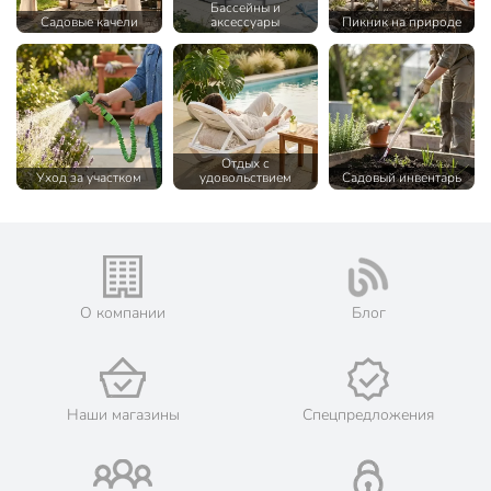
Бассейны и
Садовые качели
аксессуары
Пикник на природе
Отдых с
Уход за участком
удовольствием
Садовый инвентарь
О компании
Блог
Наши магазины
Спецпредложения