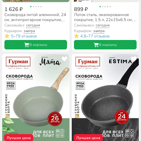
1 626 ₽
899 ₽
Сковорода литой алюминий, 24
Лоток сталь, эмалированное
см, антипригарное покрытие,
покрытие, 1.5 л, 22х15х6.5 см, в
Гурман, Мята, индукция,
ассортименте, прямоугольный,
Самовывоз:
сегодня
Самовывоз:
сегодня
ГМ2401МЛ
Керченский металлургический
Курьером:
завтра
Курьером:
завтра
завод, 42504-082/6
5
79 отзывов
4.8
77 отзывов
•
•
В корзину
В корзину
Лучшая цена
Лучшая цена