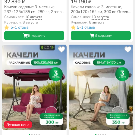
32 890 ₽
19 190 ₽
Качели садовые 3-местные,
Качели садовые 3-местные,
232х125х185 см, 280 кг, Green
200х120х164 см, 300 кг, Green
Days, раскладываются в
Days, раскладываются в
Самовывоз:
10 августа
Самовывоз:
10 августа
кровать, с москитной сеткой,
кровать, темно-зеленые,
Курьером:
8 августа
Курьером:
8 августа
подушка, YYSW076, металл
YTGSW030-19-4914, металл
5
1 отзыв
5
1 отзыв
•
•
В корзину
В корзину
Лучшая цена