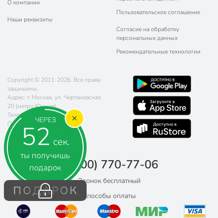
О компании
Пользовательское соглашение
Наши реквизиты
Согласие на обработку
персональных данных
Рекомендательные технологии
Copyright © 2011-2026. Все права
защищены.
Адрес: г. Москва, ул. Чертановская
20 (метро Южная)
Телефон:
8 (800) 770-77-06
ЧЕРЕЗ
Почта:
sales@poryadok.ru
51
сек.
ты получишь
8 (800) 770-77-06
подарок
Звонок бесплатный
ПОДАРОК
Способы оплаты