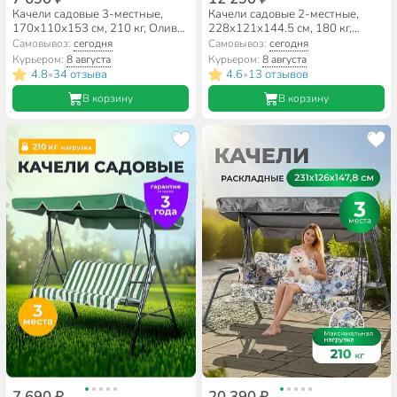
Качели садовые 3-местные,
Качели садовые 2-местные,
170х110х153 см, 210 кг, Олива,
228х121х144.5 см, 180 кг,
зелено-коричневые, полосы,
Лора, с 1272, металл
Самовывоз:
сегодня
Самовывоз:
сегодня
Y6-1987, металл
Курьером:
8 августа
Курьером:
8 августа
4.8
34 отзыва
4.6
13 отзывов
•
•
В корзину
В корзину
7 690 ₽
20 390 ₽