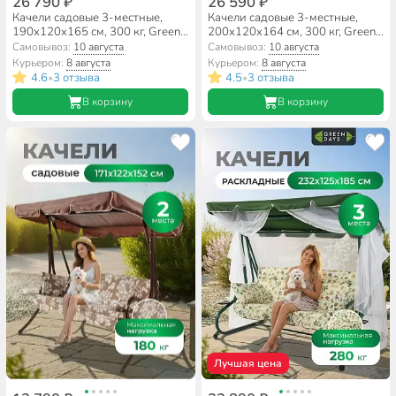
26 790 ₽
26 590 ₽
Качели садовые 3-местные,
Качели садовые 3-местные,
190х120х165 см, 300 кг, Green
200х120х164 см, 300 кг, Green
Days, раскладываются в
Days, раскладываются в
Самовывоз:
10 августа
Самовывоз:
10 августа
кровать, бежевые, YTGSW017-
кровать, сливовые, YTGSW030-
Курьером:
8 августа
Курьером:
8 августа
YTGSW012, с крышей, металл
19-1522, металл
4.6
3 отзыва
4.5
3 отзыва
•
•
В корзину
В корзину
Лучшая цена