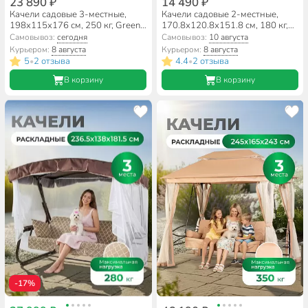
23 890 ₽
14 490 ₽
Качели садовые 3-местные,
Качели садовые 2-местные,
198х115х176 см, 250 кг, Green
170.8х120.8х151.8 см, 180 кг,
Days, с москитной сеткой,
Olsa, Эльф, зеленые, Листики,
Самовывоз:
сегодня
Самовывоз:
10 августа
коричневые, LG5400M-dp1,
подушка, с1802, металл
Курьером:
8 августа
Курьером:
8 августа
металл
5
2 отзыва
4.4
2 отзыва
•
•
В корзину
В корзину
-17%