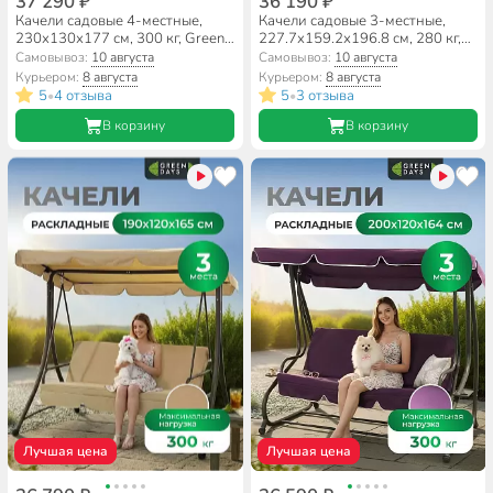
37 290 ₽
36 190 ₽
Качели садовые 4-местные,
Качели садовые 3-местные,
230х130х177 см, 300 кг, Green
227.7х159.2х196.8 см, 280 кг,
Days, раскладываются в
Элит Моника, подушка, с 1285,
Самовывоз:
10 августа
Самовывоз:
10 августа
кровать, бежевые, полосы,
металл
Курьером:
8 августа
Курьером:
8 августа
YTSW278, металл
5
4 отзыва
5
3 отзыва
•
•
В корзину
В корзину
Лучшая цена
Лучшая цена