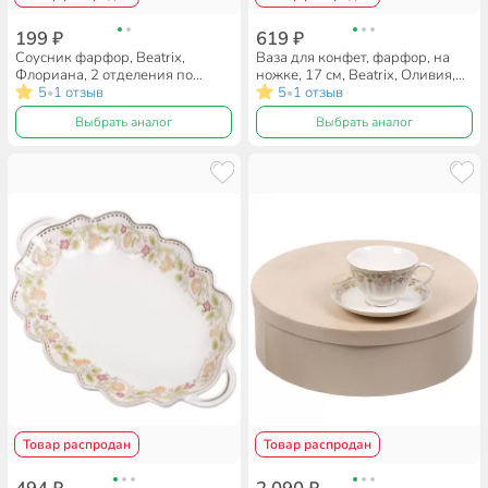
199 ₽
619 ₽
Соусник фарфор, Beatrix,
Ваза для конфет, фарфор, на
Флориана, 2 отделения по
ножке, 17 см, Beatrix, Оливия,
35мл, МН064F
5
1 отзыв
МН073N
5
1 отзыв
•
•
Выбрать аналог
Выбрать аналог
Товар распродан
Товар распродан