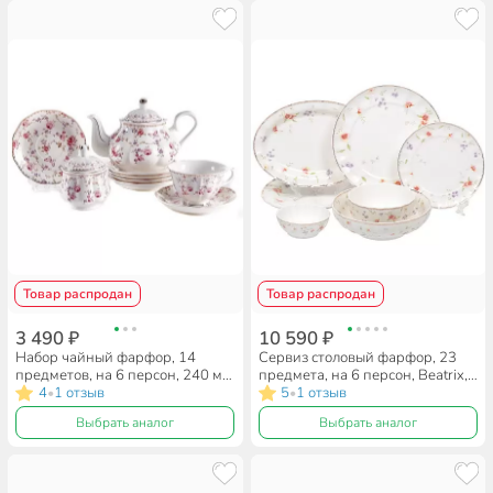
Товар распродан
Товар распродан
3 490 ₽
10 590 ₽
Набор чайный фарфор, 14
Сервиз столовый фарфор, 23
предметов, на 6 персон, 240 мл,
предмета, на 6 персон, Beatrix,
чайник 1000 мл, Beatrix,
4
1 отзыв
Флориана, МН013С/23А
5
1 отзыв
•
•
Арабель, МХ015P/14,
Выбрать аналог
Выбрать аналог
подарочная упаковка