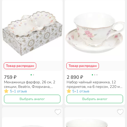
Товар распродан
Товар распродан
759 ₽
2 890 ₽
Менажница фарфор, 26 см, 2
Набор чайный керамика, 12
секции, Beatrix, Флориана,
предметов, на 6 персон, 220 мл,
МН061Z
5
1 отзыв
Beatrix, Флориана, МХ004P/6,
5
1 отзыв
•
•
подарочная упаковка
Выбрать аналог
Выбрать аналог