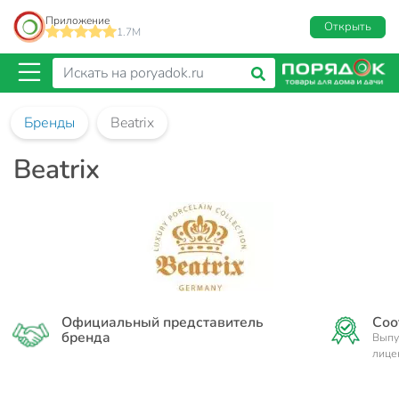
Приложение
Открыть
1.7M
Бренды
Beatrix
Beatrix
Официальный представитель
Соо
бренда
Выпу
лице