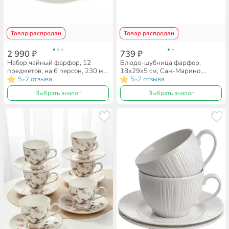
Товар распродан
Товар распродан
2 990 ₽
739 ₽
Набор чайный фарфор, 12
Блюдо-шубница фарфор,
предметов, на 6 персон, 230 мл,
18х29х5 см, Сан-Марино,
Beatrix, Нормандия, МА024P/6,
5
2 отзыва
Beatrix, МН007Z
5
2 отзыва
•
•
подарочная упаковка
Выбрать аналог
Выбрать аналог