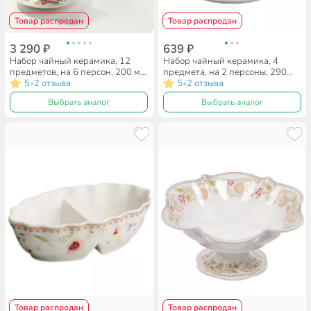
Товар распродан
Товар распродан
3 290 ₽
639 ₽
Набор чайный керамика, 12
Набор чайный керамика, 4
предметов, на 6 персон, 200 мл,
предмета, на 2 персоны, 290
Beatrix, Птички, МЛ107P/6,
5
2 отзыва
мл, Beatrix, White lily, МД008P/2,
5
2 отзыва
•
•
подарочная упаковка
подарочная упаковка
Выбрать аналог
Выбрать аналог
Товар распродан
Товар распродан