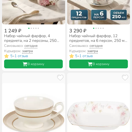
1 249 ₽
3 290 ₽
Набор чайный фарфор, 4
Набор чайный фарфор, 12
предмета, на 2 персоны, 250
предметов, на 6 персон, 250 мл,
мл, Beatrix, Английская роза,
Beatrix, Стрекоза, МЛ119P/6,
Самовывоз:
сегодня
Самовывоз:
сегодня
МЛ167P/2, подарочная
подарочная упаковка
Курьером:
завтра
Курьером:
завтра
упаковка
5
1 отзыв
5
1 отзыв
•
•
В корзину
В корзину