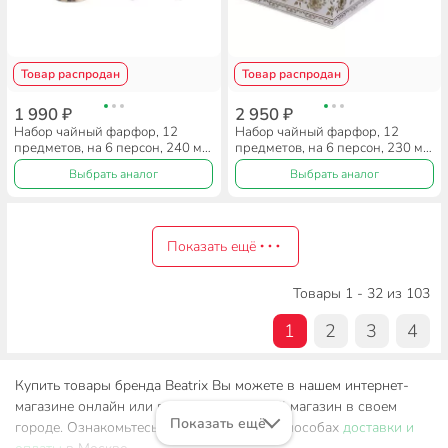
Товар распродан
Товар распродан
1 990 ₽
2 950 ₽
Набор чайный фарфор, 12
Набор чайный фарфор, 12
предметов, на 6 персон, 240 мл,
предметов, на 6 персон, 230 мл,
Beatrix, Флер де лиз, МР025P/6,
Beatrix, Франка, МА023P/6,
Выбрать аналог
Выбрать аналог
подарочная упаковка
подарочная упаковка
Показать ещё
Товары 1 - 32 из 103
1
2
3
4
Купить товары бренда Beatrix Вы можете в нашем интернет-
магазине онлайн или посетив розничный магазин в своем
Показать ещё
городе. Ознакомьтесь с информацией о способах
доставки и