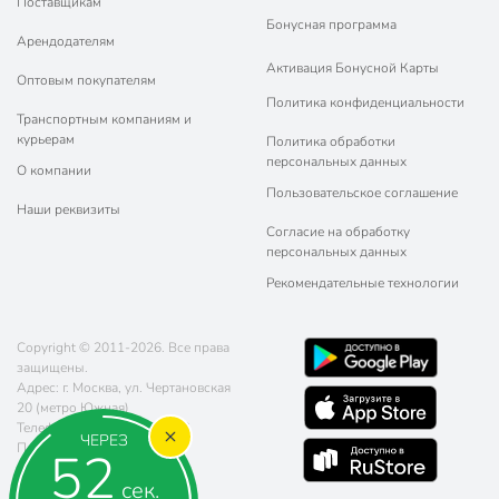
Поставщикам
Бонусная программа
Арендодателям
Активация Бонусной Карты
Оптовым покупателям
Политика конфиденциальности
Транспортным компаниям и
курьерам
Политика обработки
персональных данных
О компании
Пользовательское соглашение
Наши реквизиты
Согласие на обработку
персональных данных
Рекомендательные технологии
Copyright © 2011-2026. Все права
защищены.
Адрес: г. Москва, ул. Чертановская
20 (метро Южная)
Телефон:
8 (800) 770-77-06
ЧЕРЕЗ
Почта:
sales@poryadok.ru
51
сек.