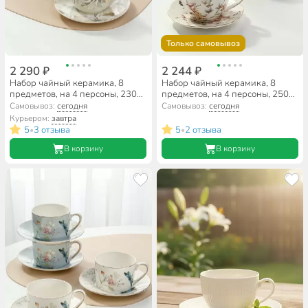
Только самовывоз
2 290 ₽
2 244 ₽
Набор чайный керамика, 8
Набор чайный керамика, 8
предметов, на 4 персоны, 230
предметов, на 4 персоны, 250
мл, Beatrix, Серебристый
мл, Beatrix, Птички, МЛ125P/4,
Самовывоз:
сегодня
Самовывоз:
сегодня
цветок, МЛ134P/4, подарочная
подарочная упаковка
Курьером:
завтра
упаковка
5
3 отзыва
5
2 отзыва
•
•
В корзину
В корзину