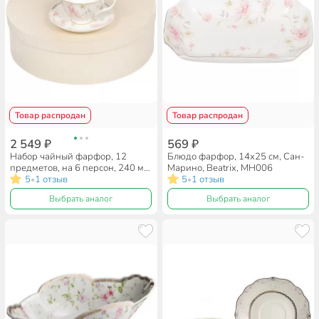
Товар распродан
Товар распродан
2 549 ₽
569 ₽
Набор чайный фарфор, 12
Блюдо фарфор, 14х25 см, Сан-
предметов, на 6 персон, 240 мл,
Марино, Beatrix, МН006
Beatrix, Сан-Марино,
5
1 отзыв
5
1 отзыв
•
•
МН001P/6, подарочная
Выбрать аналог
Выбрать аналог
упаковка