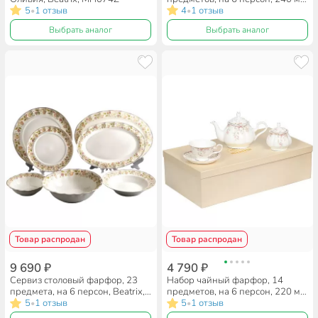
5
1 отзыв
Beatrix, Флориана, МН013P/6,
4
1 отзыв
•
•
подарочная упаковка
Выбрать аналог
Выбрать аналог
Товар распродан
Товар распродан
9 690 ₽
4 790 ₽
Сервиз столовый фарфор, 23
Набор чайный фарфор, 14
предмета, на 6 персон, Beatrix,
предметов, на 6 персон, 220 мл,
Beatrix Оливия, МН073C/23A
5
1 отзыв
чайник 900 мл, Beatrix,
5
1 отзыв
•
•
Сицилия, МН015P/14,