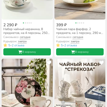
2 290 ₽
399 ₽
Набор чайный керамика, 8
Чайная пара фарфор, 2
предметов, на 4 персоны, 250
предмета, на 1 персону, 290 мл,
мл, Beatrix, Стрекоза,
Beatrix, Белая лилия, МД007P/1,
Самовывоз:
сегодня
Самовывоз:
сегодня
МЛ101P/4, подарочная
подарочная упаковка
Курьером:
завтра
Курьером:
завтра
упаковка
5
2 отзыва
5
2 отзыва
•
•
В корзину
В корзину