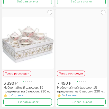
Выбрать аналог
Выбрать аналог
подарочная упаковка
Товар распродан
Товар распродан
6 390 ₽
7 490 ₽
Набор чайный фарфор, 15
Набор чайный фарфор, 15
предметов, на 6 персон, 230 мл,
предметов, на 6 персон, 230 мл,
Beatrix, Пудровый шлейф,
5
1 отзыв
Beatrix, Жаклин Моне
5
1 отзыв
•
•
МА025P/15, подарочная
МА009P/6, МА009P/15,
Выбрать аналог
Выбрать аналог
упаковка
подарочная упаковка