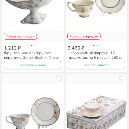
Товар распродан
Товар распродан
1 212 ₽
2 490 ₽
Фруктовница для фруктов,
Набор чайный фарфор, 12
керамика, 30 см, Beatrix, Флер
предметов, на 6 персон, 250 мл,
де лиз, МР025V1
Beatrix, Валери, МР067P/6,
Выбрать аналог
Выбрать аналог
подарочная упаковка