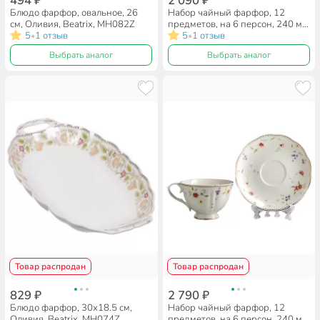
494 ₽
2 090 ₽
Блюдо фарфор, овальное, 26
Набор чайный фарфор, 12
см, Оливия, Beatrix, МН082Z
предметов, на 6 персон, 240 мл,
5
1 отзыв
Beatrix, Оливия, МН073P/6,
5
1 отзыв
•
•
подарочная упаковка
Выбрать аналог
Выбрать аналог
Товар распродан
Товар распродан
829 ₽
2 790 ₽
Блюдо фарфор, 30х18.5 см,
Набор чайный фарфор, 12
Оливия, Beatrix, МН074Z
предметов, на 6 персон, 240 мл,