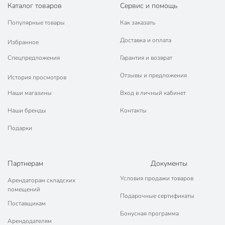
Каталог товаров
Сервис и помощь
Материал
керамика
Популярные товары
Как заказать
Бренд
Beatrix
Доставка и оплата
Избранное
Страна производства
Китай
Спецпредложения
Гарантия и возврат
в подарочной
Отзывы и предложения
История просмотров
Подарочная упаковка
упаковке
Наши магазины
Вход в личный кабинет
Тип
набор чайных пар
Наши бренды
Контакты
Можно мыть в посудомоечной
для мытья руками
Подарки
машине
Использование в СВЧ
не для СВЧ
Партнерам
Документы
С рисунком
с рисунком
Условия продажи товаров
Арендаторам складских
Цвет
белый
помещений
Подарочные сертификаты
Поставщикам
Стиль
современный
Бонусная программа
Арендодателям