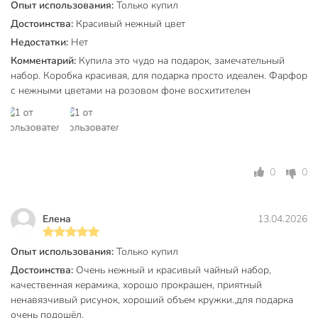
Опыт использования:
Только купил
золотой каймы посуда требует деликатного обращения:
ручная мойка позволит сохранить блеск декоративного
Достоинства:
Красивый нежный цвет
элемента на долгие годы. Если вы выбираете подарок
Недостатки:
Нет
близким или хотите обновить домашнюю коллекцию
Комментарий:
Купила это чудо на подарок, замечательный
посуды, этот комплект станет оптимальным выбором по
набор. Коробка красивая, для подарка просто идеален. Фарфор
соотношению цены и качества.
с нежными цветами на розовом фоне восхитителен
Добавьте нотку весеннего настроения в свой интерьер —
закажите чайный набор «Птички» прямо сейчас и получите
эстетическое удовольствие от каждой чашки любимого
напитка с быстрой доставкой по вашему адресу.
0
0
Частые вопросы:
Как ухаживать за керамическим набором с золотой
Елена
13.04.2026
каймой?
Опыт использования:
Только купил
Для сохранения декоративного покрытия рекомендуется
мыть предметы вручную мягкими моющими средствами
Достоинства:
Очень нежный и красивый чайный набор,
без абразивных частиц. Использование посудомоечной
качественная керамика, хорошо прокрашен, приятный
машины и СВЧ-печей для данной модели не
ненавязчивый рисунок, хороший объем кружки.,для подарка
очень подошёл.
предусмотрено из-за риска повреждения золотого декора.