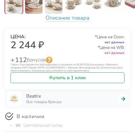
Описание товара
ЦЕНА:
*Цена на Ozon:
2 244 ₽
нет данных
*Цена на WB:
нет данных
+ 112
бонусов
*Цена с Озон банком или WB кошельком по состоянию на 06.08.2026 для региона г. Воронеж у
продавца ООО «Прайм» (ОГРН 1233600006903, г. Воронеж, Волгоградская 32). В течение дня цена
может изменяться. Актуальную цену уточняйте на сайте маркетплейса.
Купить в 1 клик
Beatrix
Все товары бренда
В наличии
~
Центральный склад