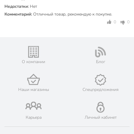
Недостатки:
Нет
Что лучше выбрать для подарка: керамику или фарфор?
Комментарий:
Отличный товар, рекомендую к покупке.
Керамика от Beatrix — это выбор в пользу тактильности и
0
0
уюта. Она тяжелее и прочнее фарфора, что делает её
более устойчивой в повседневном использовании.
Наличие подарочной упаковки делает этот набор готовым
презентом для любого повода.
Сколько предметов входит в состав набора и на сколько
О компании
Блог
человек он рассчитан?
В комплект входит 8 предметов: 4 чайные чашки объемом
250 мл и 4 блюдца. Набор рассчитан на комфортное
использование для 4 персон.
Наши магазины
Спецпредложения
Техническая информация
Количество предметов
8
Карьера
Личный кабинет
Объем, мл
250 мл
Количество персон
4