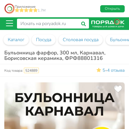
Приложение
Открыть
1.7M
Каталог
Посуда
Столовая посуда
Бульонн
Бульонница фарфор, 300 мл, Карнавал,
Борисовская керамика, ФРФ88801316
5
4 отзыва
•
Код товара:
524889