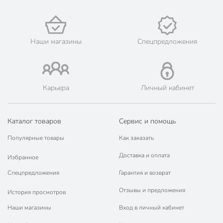
Объем, мл
300 мл
Борисовская
Бренд
керамика
Наши магазины
Спецпредложения
Страна производства
Россия
С крышкой
без крышки
Карьера
Личный кабинет
Материал
фарфор
без металлической
Металлическая подставка
подставки
Каталог товаров
Сервис и помощь
Цвет
белый
Популярные товары
Как заказать
Артикул производителя
ФРФ88801316
Доставка и оплата
Избранное
Спецпредложения
Гарантия и возврат
Модель
Карнавал
Отзывы и предложения
История просмотров
Вес в упаковке
295 г
Наши магазины
Вход в личный кабинет
Габариты упаковки
6 x 12 x 16 см