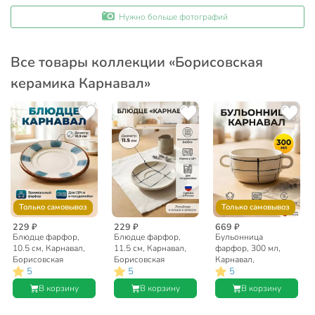
Нужно больше фотографий
Все товары коллекции «Борисовская
керамика Карнавал»
Только самовывоз
Только самовывоз
229 ₽
229 ₽
669 ₽
Блюдце фарфор,
Блюдце фарфор,
Бульонница
10.5 см, Карнавал,
11.5 см, Карнавал,
фарфор, 300 мл,
Борисовская
Борисовская
Карнавал,
5
5
5
керамика,
керамика,
Борисовская
ФРФ88806116
ФРФ88813616
керамика,
В корзину
В корзину
В корзину
ФРФ88801316