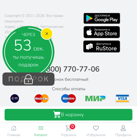
Copyright © 2011-2026. Все права
защищены.
Адрес: г. Москва, ул. Чертановская
20 (метро Южная)
ЧЕРЕЗ
52
Телефон:
8 (800) 770-77-06
Почта:
sales@poryadok.ru
сек.
ты получишь
подарок
8 (800) 770-77-06
ПОДАРОК
Звонок бесплатный
Способы оплаты
В корзину
0
Главная
Каталог
Корзина
Избранное
Профиль