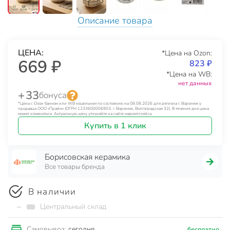
Описание товара
ЦЕНА:
*Цена на Ozon:
669 ₽
823 ₽
*Цена на WB:
нет данных
+ 33
бонуса
*Цена с Озон банком или WB кошельком по состоянию на 08.08.2026 для региона г. Воронеж у
продавца ООО «Прайм» (ОГРН 1233600006903, г. Воронеж, Волгоградская 32). В течение дня цена
может изменяться. Актуальную цену уточняйте на сайте маркетплейса.
Купить в 1 клик
Борисовская керамика
Все товары бренда
В наличии
~
Центральный склад
сегодня
Самовывоз:
бесплатно