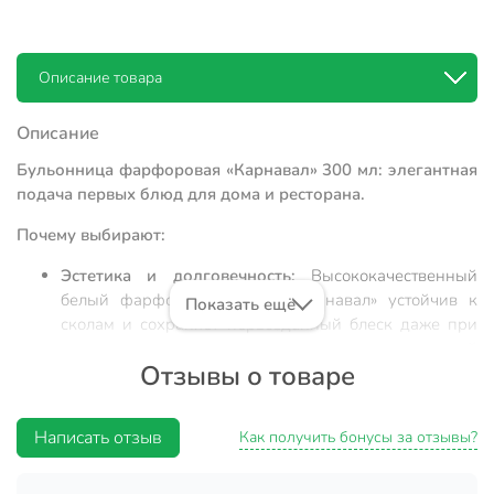
Описание товара
Описание
Бульонница фарфоровая «Карнавал» 300 мл: элегантная
подача первых блюд для дома и ресторана.
Почему выбирают:
Эстетика и долговечность:
Высококачественный
белый фарфор коллекции «Карнавал» устойчив к
Показать ещё
сколам и сохраняет первозданный блеск даже при
ежедневном использовании в посудомоечной
Отзывы о товаре
машине.
Оптимальная эргономика:
Объем 300 мл является
золотым стандартом для порционной подачи супов-
Написать отзыв
Как получить бонусы за отзывы?
пюре, крем-супов и бульонов, обеспечивая
комфортное насыщение без переедания.