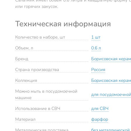
или горячих закусок.
Техническая информация
Количество в наборе, шт
1 шт
Объем, л
0.6 л
Бренд
Борисовская кера
Страна производства
Россия
Коллекция
Борисовская кера
Можно мыть в посудомоечной
для посудомоечно
машине
Использование в СВЧ
для СВЧ
Материал
фарфор
Металлическая подставка
без металлической