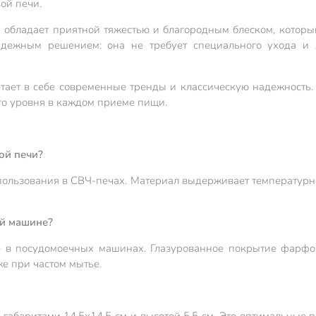
ой печи.
р обладает приятной тяжестью и благородным блеском, который
надежным решением: она не требует специального ухода и 
ает в себе современные тренды и классическую надежность. 
о уровня в каждом приеме пищи.
ой печи?
ользования в СВЧ-печах. Материал выдерживает температурно
ой машине?
е в посудомоечных машинах. Глазурованное покрытие фарфо
е при частом мытье.
 габаритами 14.5х14.5 см и высотой 5.5 см. Это оптимальны