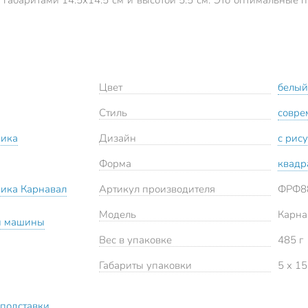
Цвет
белый
Стиль
совре
мика
Дизайн
с рис
Форма
квадр
мика Карнавал
Артикул производителя
ФРФ8
Модель
Карна
й машины
Вес в упаковке
485 г
Габариты упаковки
5 x 15
 подставки