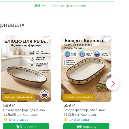
Нужно больше фотографий
арнавал»
Только самовывоз
Только самовывоз
599 ₽
659 ₽
39
Блюдо фарфор, для рыбы,
Блюдо фарфор, овальное,
Кр
11.5х28 см, Карнавал,
21х2.5 см, Карнавал,
Ка
•
•
5
3 отзыва
5
3 отзыва
Борисовская керамика,
Борисовская керамика,
ке
ФРФ88801616
ФРФ88815216
В корзину
В корзину