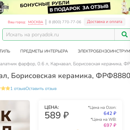
Доставка и оплата
8 (800) 770-77-06
Ваш город:
МОСКВА
ТИЛЬ
ПРЕДМЕТЫ ИНТЕРЬЕРА
ЭЛЕКТРОБЕНЗОИНСТРУМ
алатник фарфор, 0.6 л, Карнавал, Борисовская керамика,
вал, Борисовская керамика, ФРФ888
1 отзыв
Оставить отзыв
ЦЕНА:
*Цена на Ozon:
589 ₽
642 ₽
*Цена на WB:
697 ₽