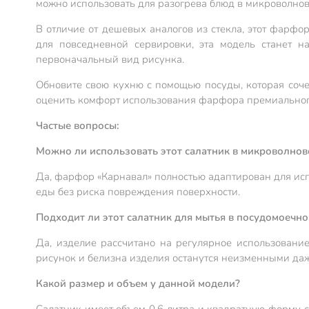
можно использовать для разогрева блюд в микроволнов
В отличие от дешевых аналогов из стекла, этот фарфо
для повседневной сервировки, эта модель станет 
первоначальный вид рисунка.
Обновите свою кухню с помощью посуды, которая сочет
оценить комфорт использования фарфора премиальног
Частые вопросы:
Можно ли использовать этот салатник в микроволнов
Да, фарфор «Карнавал» полностью адаптирован для исп
еды без риска повреждения поверхности.
Подходит ли этот салатник для мытья в посудомоечн
Да, изделие рассчитано на регулярное использовани
рисунок и белизна изделия останутся неизменными даж
Какой размер и объем у данной модели?
Салатник имеет объем 0.6 литра и квадратную форму с