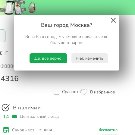
Вход / Регистрация
Ваш город Москва?
Зная Ваш город, мы сможем показать ещё
Избранное
Корзина
больше товаров.
ЕНТ
САД И ОГОРОД
ТУРИЗМ. ОТДЫХ НА ДАЧЕ
Да, все верно!
Нет, изменить
 ФРФ88804316
04316
Сравнить
В избранное
В наличии
14
Центральный склад
сегодня
Самовывоз:
бесплатно