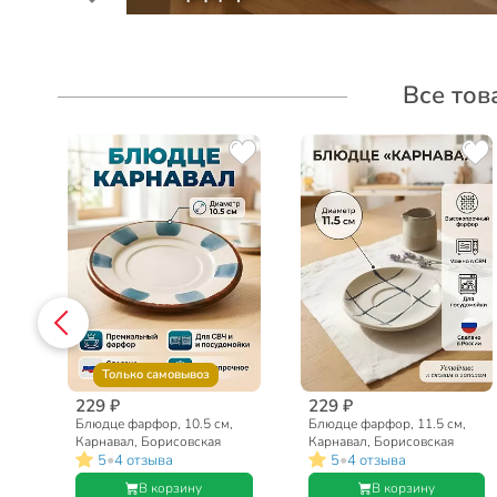
Все тов
Только самовывоз
229 ₽
229 ₽
Блюдце фарфор, 10.5 см,
Блюдце фарфор, 11.5 см,
Карнавал, Борисовская
Карнавал, Борисовская
•
•
5
4 отзыва
5
4 отзыва
керамика, ФРФ88806116
керамика, ФРФ88813616
В корзину
В корзину