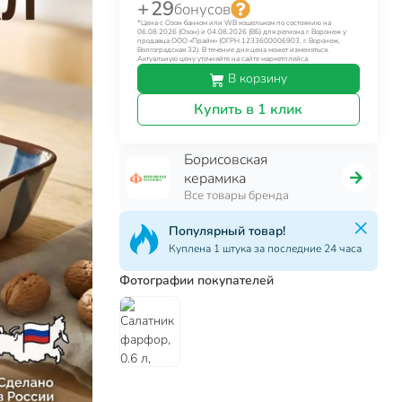
+ 29
бонусов
*Цена с Озон банком или WB кошельком по состоянию на
06.08.2026 (Озон) и 04.08.2026 (ВБ) для региона г. Воронеж у
продавца ООО «Прайм» (ОГРН 1233600006903, г. Воронеж,
Волгоградская 32). В течение дня цена может изменяться.
Актуальную цену уточняйте на сайте маркетплейса.
В корзину
Купить в 1 клик
Борисовская
керамика
Все товары бренда
Популярный товар!
Куплена 1 штука за последние 24 часа
Фотографии покупателей