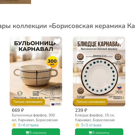
ары коллекции «Борисовская керамика К
Только самовывоз
Только самовывоз
669 ₽
239 ₽
Бульонница фарфор, 300
Блюдце фарфор, 15 см,
мл, Карнавал, Борисовская
Карнавал, Борисовская
•
•
5
4 отзыва
5
3 отзыва
керамика, ФРФ88801316
керамика, ФРФ88801416
В корзину
В корзину