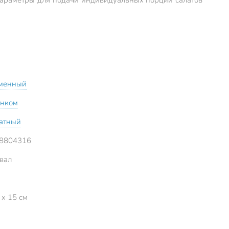
менный
унком
атный
8804316
вал
 x 15 см