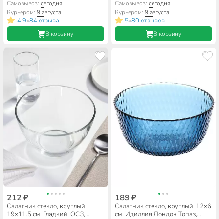
4004/12, голубая
10501, в ассортименте
Самовывоз:
сегодня
Самовывоз:
сегодня
Курьером:
9 августа
Курьером:
9 августа
4.9
84 отзыва
5
80 отзывов
•
•
В корзину
В корзину
212 ₽
189 ₽
Салатник стекло, круглый,
Салатник стекло, круглый, 12х6
19х11.5 см, Гладкий, ОСЗ,
см, Идиллия Лондон Топаз,