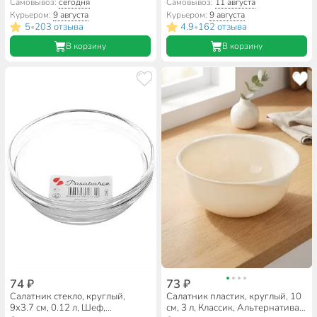
53682SLB
М7666, бежевый
Самовывоз:
сегодня
Самовывоз:
11 августа
Курьером:
9 августа
Курьером:
9 августа
5
203 отзыва
4.9
162 отзыва
•
•
В корзину
В корзину
74 ₽
73 ₽
Салатник стекло, круглый,
Салатник пластик, круглый, 10
9х3.7 см, 0.12 л, Шеф,
см, 3 л, Классик, Альтернатива,