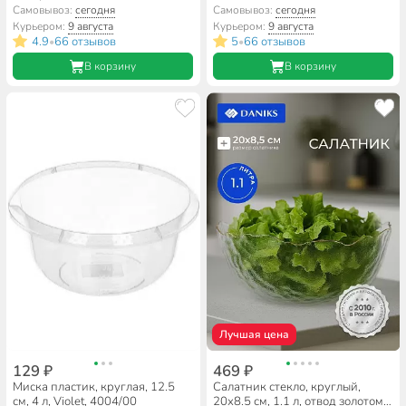
Белый Квадро, Daniks, FFW-
53583SLB
Самовывоз:
сегодня
Самовывоз:
сегодня
90/NFW90T
Курьером:
9 августа
Курьером:
9 августа
4.9
66 отзывов
5
66 отзывов
•
•
В корзину
В корзину
Лучшая цена
129 ₽
469 ₽
Миска пластик, круглая, 12.5
Салатник стекло, круглый,
см, 4 л, Violet, 4004/00
20х8.5 см, 1.1 л, отвод золотом,