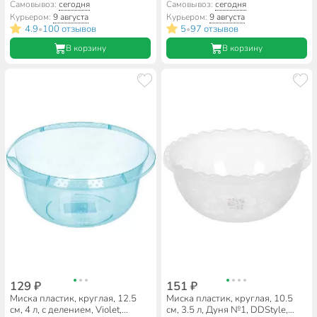
Luminarc, Q1316, синий
Самовывоз:
сегодня
Самовывоз:
сегодня
Курьером:
9 августа
Курьером:
9 августа
4.9
100 отзывов
5
97 отзывов
•
•
В корзину
В корзину
129 ₽
151 ₽
Миска пластик, круглая, 12.5
Миска пластик, круглая, 10.5
см, 4 л, с делением, Violet,
см, 3.5 л, Дуня №1, DDStyle,