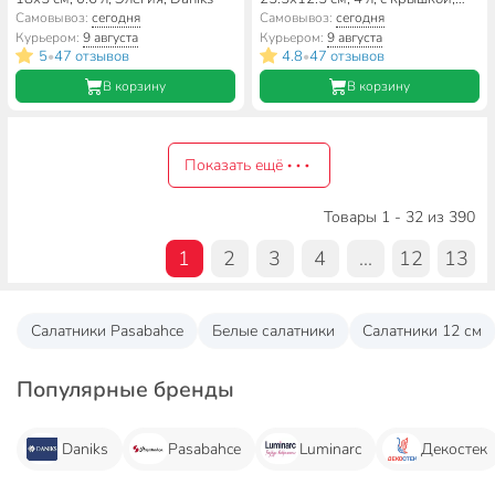
Idea, М1304, капучино
Самовывоз:
сегодня
Самовывоз:
сегодня
Курьером:
9 августа
Курьером:
9 августа
5
47 отзывов
4.8
47 отзывов
•
•
В корзину
В корзину
Показать ещё
Товары 1 - 32 из 390
1
2
3
4
...
12
13
Салатники Pasabahce
Белые салатники
Салатники 12 см
Популярные бренды
Daniks
Pasabahce
Luminarc
Декостек