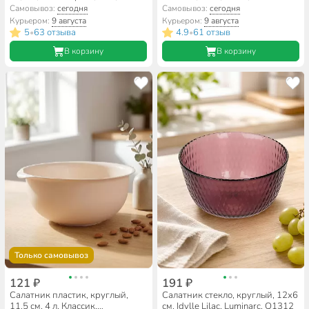
М1312, чайная роза
Самовывоз:
сегодня
Самовывоз:
сегодня
Курьером:
9 августа
Курьером:
9 августа
5
63 отзыва
4.9
61 отзыв
•
•
В корзину
В корзину
Только самовывоз
121 ₽
191 ₽
Салатник пластик, круглый,
Салатник стекло, круглый, 12х6
11.5 см, 4 л, Классик,
см, Idylle Lilac, Luminarc, Q1312