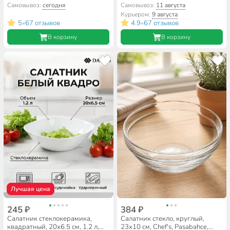
10291SLBFD
Daniks, B150104/Y4-9203
Самовывоз:
сегодня
Самовывоз:
11 августа
Курьером:
9 августа
5
67 отзывов
4.9
67 отзывов
•
•
В корзину
В корзину
Лучшая цена
245 ₽
384 ₽
Салатник стеклокерамика,
Салатник стекло, круглый,
квадратный, 20х6.5 см, 1.2 л,
23х10 см, Chef's, Pasabahce,