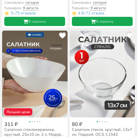
10502, в ассортименте
Самовывоз:
сегодня
Самовывоз:
сегодня
Курьером:
9 августа
Курьером:
9 августа
5
75 отзывов
4.9
72 отзыва
•
•
В корзину
В корзину
Лучшая цена
311 ₽
80 ₽
Салатник стеклокерамика,
Салатник стекло, круглый, 13х7
круглый, 25х10 см, 2 л, Модерн,
см, Гладкий, ОСЗ, С1542