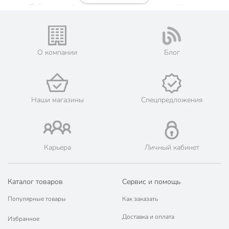
🛒 Бесплатный самовывоз из магазинов города Москва.
Жители Московской области могут сделать заказ и оплатить
его онлайн на официальном сайте сети магазинов Порядок.
💳 Оплата: онлайн на сайте интернет-гипермаркета или
наличными при получении.
О компании
Блог
🛍 Скидки, акции, распродажи каждый день!
📜 Только оригинальная продукция. Интернет-гипермаркет
Порядок - официальный представитель ведущих мировых
марок.
Наши магазины
Спецпредложения
Карьера
Личный кабинет
Каталог товаров
Сервис и помощь
Популярные товары
Как заказать
Доставка и оплата
Избранное