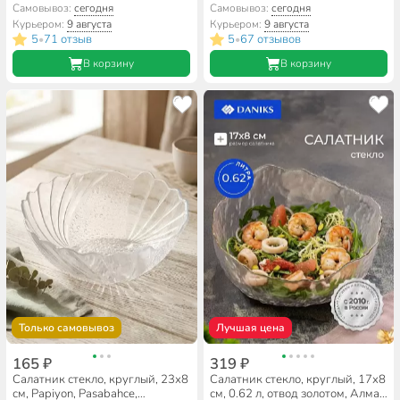
Daniks, NOW100W
Самовывоз:
сегодня
Самовывоз:
сегодня
Курьером:
9 августа
Курьером:
9 августа
5
71 отзыв
5
67 отзывов
•
•
В корзину
В корзину
Только самовывоз
Лучшая цена
165 ₽
319 ₽
Салатник стекло, круглый, 23х8
Салатник стекло, круглый, 17х8
см, Papiyon, Pasabahce,
см, 0.62 л, отвод золотом, Алмаз,