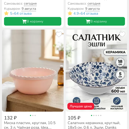
Алмаз, Daniks, B150105/Y4-
Самовывоз:
сегодня
Самовывоз:
сегодня
9204
Курьером:
9 августа
Курьером:
9 августа
5
64 отзыва
4.9
64 отзыва
•
•
В корзину
В корзину
Лучшая цена
132 ₽
105 ₽
Миска пластик, круглая, 10.5
Салатник керамика, круглый,
см, 3 л, Чайная роза, Idea,
18х5 см, 0.6 л, Эшли, Daniks