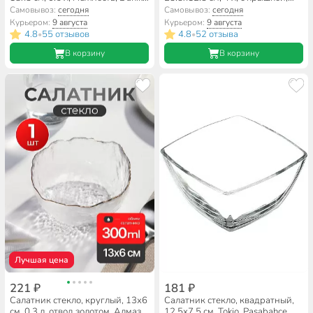
19-220
Idea, М1304, фисташковая
Самовывоз:
сегодня
Самовывоз:
сегодня
Курьером:
9 августа
Курьером:
9 августа
4.8
55 отзывов
4.8
52 отзыва
•
•
В корзину
В корзину
Лучшая цена
221 ₽
181 ₽
Салатник стекло, круглый, 13х6
Салатник стекло, квадратный,
см, 0.3 л, отвод золотом, Алмаз,
12.5х7.5 см, Tokio, Pasabahce,