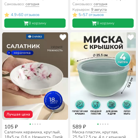
Альтернатива, М7672, бежевый
Самовывоз:
сегодня
Самовывоз:
сегодня
Курьером:
9 августа
4.9
60 отзывов
5
57 отзывов
•
•
В корзину
В корзину
Лучшая цена
105 ₽
589 ₽
Салатник керамика, круглый,
Миска пластик, круглая,
18х5 см, 0.6 л, Нежность, Daniks,
25.5х12.5 см, 4 л, с крышкой,