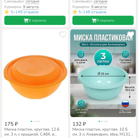
Pasabahce, 53483 TMP SL/St
М7669, бежевый
Самовывоз:
сегодня
Самовывоз:
сегодня
Курьером:
9 августа
Курьером:
9 августа
5
149 отзывов
5
148 отзывов
•
•
В корзину
В корзину
175 ₽
132 ₽
Миска пластик, круглая, 12.6
Миска пластик, круглая, 10.5
см, 3 л, с крышкой, С46К, в
см, 3 л, Аквамарин, Idea, М1312,