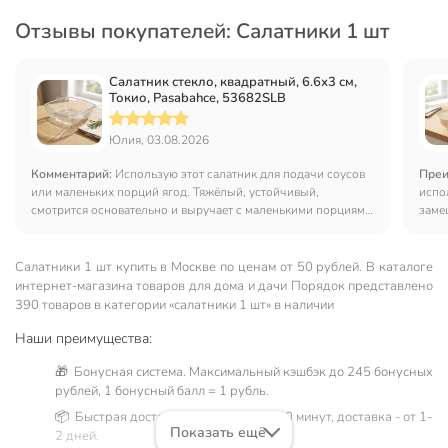
Отзывы покупателей: Салатники 1 шт
Салатник стекло, квадратный, 6.6х3 см,
Токио, Pasabahce, 53682SLB
Юлия, 03.08.2026
Комментарий:
Использую этот салатник для подачи соусов
Преи
или маленьких порций ягод. Тяжёлый, устойчивый,
испо
смотрится основательно и выручает с маленькими порциями
заме
еды,когда не надо брать целую тарелку
хруп
Салатники 1 шт купить в Москве по ценам от 50 рублей. В каталоге
интернет-магазина товаров для дома и дачи Порядок представлено
390 товаров в категории «салатники 1 шт» в наличии
Наши преимущества:
🎁 Бонусная система. Максимальный кэшбэк до 245 бонусных
рублей, 1 бонусный балл = 1 рубль.
📦 Быстрая доставка. Самовывоз от 60 минут, доставка - от 1-
Показать ещё
2 дней.