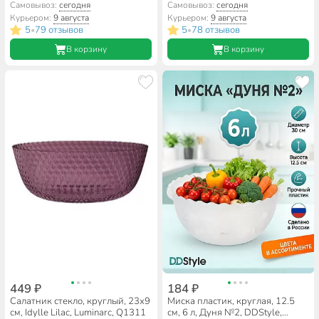
07с1326
Luminarc, Q1317, синий
Самовывоз:
сегодня
Самовывоз:
сегодня
Курьером:
9 августа
Курьером:
9 августа
5
79 отзывов
5
78 отзывов
•
•
В корзину
В корзину
449 ₽
184 ₽
Салатник стекло, круглый, 23х9
Миска пластик, круглая, 12.5
см, Idylle Lilac, Luminarc, Q1311
см, 6 л, Дуня №2, DDStyle,