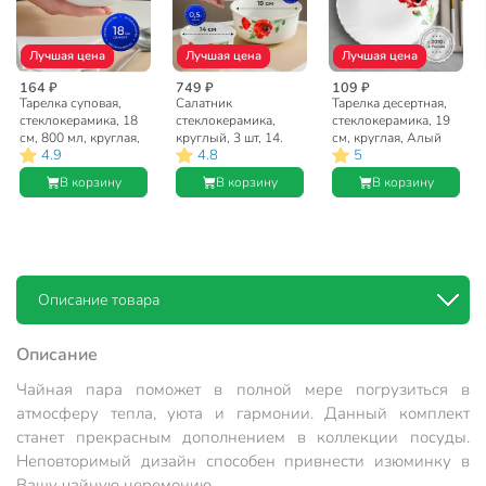
Лучшая цена
Лучшая цена
Лучшая цена
164 ₽
749 ₽
109 ₽
Тарелка суповая,
Салатник
Тарелка десертная,
стеклокерамика, 18
стеклокерамика,
стеклокерамика, 19
см, 800 мл, круглая,
круглый, 3 шт, 14.
см, круглая, Алый
4.9
4.8
5
Алый мак, Daniks,
16. 19 см, 0.5, 0.8,
мак, Daniks, LHP
LHW70/K1929
1.4 л, с крышкой,
75/K1929
В корзину
В корзину
В корзину
Алый мак, Daniks
Описание товара
Описание
Чайная пара поможет в полной мере погрузиться в
атмосферу тепла, уюта и гармонии. Данный комплект
станет прекрасным дополнением в коллекции посуды.
Неповторимый дизайн способен привнести изюминку в
Вашу чайную церемонию.