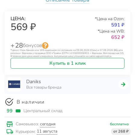
ЦЕНА:
*Цена на Ozon:
569 ₽
591 ₽
*Цена на WB:
652 ₽
+ 28
бонусов
*Цена с Озон банком или WB кошельком по состоянию на 09.08.2026 (Озон) и 07.08.2026 (ВБ) для
региона г. Воронеж у продавца ООО «Прайм» (ОГРН 1233600006903, г. Воронеж, Волгоградская 32).
В течение дня цена может изменяться. Актуальную цену уточняйте на сайте маркетплейса.
Купить в 1 клик
Daniks
Все товары бренда
В наличии
99
Центральный склад
сегодня
Самовывоз:
бесплатно
11 августа
Курьером:
от 268 ₽