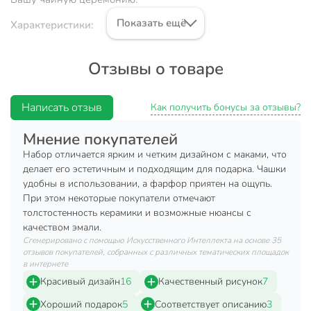
Показать ещё
Характеристики:
Объем: 280 мл.
Отзывы о товаре
Подходит для СВЧ.
Цвет: белый, красный.
Написать отзыв
Как получить бонусы за отзывы?
Материал: керамика.
Отдельное приобретение комплектующих не
Мнение покупателей
представляется возможным.
Набор отличается ярким и четким дизайном с маками, что
делает его эстетичным и подходящим для подарка. Чашки
Преимущества:
удобны в использовании, а фарфор приятен на ощупь.
При этом некоторые покупатели отмечают
Модель изготовлена из качественного материала,
толстостенность керамики и возможные нюансы с
который никак не повлияет на вкусовые качества
качеством эмали.
напитка.
Сгенерировано с помощью Искусственного Интеллекта на основе 35
Чайная пара отличается прочностью, гигиеничностью
отзывов покупателей, собранных с различных тематических площадок
в интернете
и долгим сроком службы
Красивый дизайн
16
Качественный рисунок
7
Купить готовый набор — выгоднее и гораздо удобнее, чем
Хороший подарок
5
Соответствует описанию
3
собирать его из отдельных предметов. Поскольку красивая