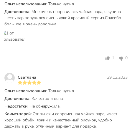
Опыт использования:
Только купил
Стиль
современный
Достоинства:
Мне очень понравилась чайная пара, я купила
сервировка стола
шесть пар получился очень яркий красивый сервиз.Спасибо
Назначение
день рождения
большое я очень довольна
8 марта
для
посудомоечной
машины
1
0
Особенности
в подарочной
упаковке
для чая
Светлана
29.12.2023
для кофе
бабушка
Опыт использования:
Только купил
жена
Достоинства:
Качество и цена.
женщина
Недостатки:
Не обнаружила.
Для кого
коллега
Комментарий:
Стильная и современная чайная пара, имеет
мама
хороший объём, яркий и качественный рисунок, удобно
подруга
держать в руке, отличный вариант для подарка.
сестра