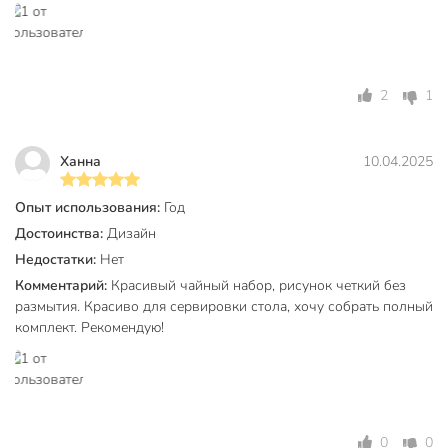
Дизайн
цветы
Форма блюдца
круглый
2
1
Модель
Алый мак
Вес в упаковке
405 г
Ханна
10.04.2025
Габариты упаковки
15 x 8 x 16 см
Опыт использования:
Год
Достоинства:
Дизайн
Недостатки:
Нет
Комментарий:
Красивый чайный набор, рисунок четкий без
размытия. Красиво для сервировки стола, хочу собрать полный
комплект. Рекомендую!
0
0