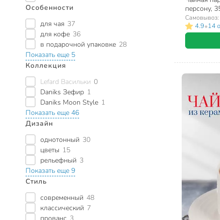
Особенности
персону, 3
коты, 425-
Самовывоз
для чая
37
•
4.9
14 
для кофе
36
в подарочной упаковке
28
Показать еще 5
Коллекция
Lefard Васильки
0
Daniks Зефир
1
Daniks Moon Style
1
Показать еще 46
Дизайн
однотонный
30
цветы
15
рельефный
3
Показать еще 9
Стиль
современный
48
классический
7
прованс
3