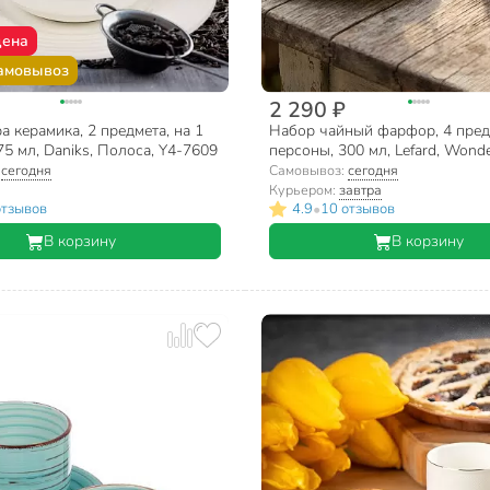
цена
амовывоз
2 290 ₽
а керамика, 2 предмета, на 1
Набор чайный фарфор, 4 предм
75 мл, Daniks, Полоса, Y4-7609
персоны, 300 мл, Lefard, Wonde
590-525, подарочная упаковка
:
сегодня
Самовывоз:
сегодня
Курьером:
завтра
•
отзывов
4.9
10 отзывов
В корзину
В корзину