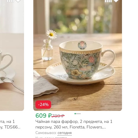
-24%
609 ₽
799 ₽
а, на 1
Чайная пара фарфор, 2 предмета, на 1
by, TDS665,
персону, 260 мл, Fioretta, Flowers,
TDS584, подарочная упаковка
Самовывоз:
сегодня