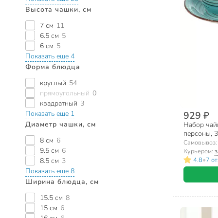
Высота чашки, см
7 см
11
6.5 см
5
6 см
5
Показать еще 4
Форма блюдца
круглый
54
прямоугольный
0
квадратный
3
Показать еще 1
929 ₽
Диаметр чашки, см
Набор чайн
персоны, 3
8 см
6
DM6008
Самовывоз
9.5 см
6
Курьером:
з
•
4.8
7 о
8.5 см
3
Показать еще 8
Ширина блюдца, см
15.5 см
8
15 см
6