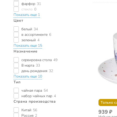
фарфор
31
стекло
0
Показать еще 1
Цвет
белый
34
в ассортименте
6
зеленый
4
Показать еще 15
Назначение
сервировка стола
49
8 марта
33
день рождения
32
Показать еще 10
Тип
чайная пара
54
набор чайных пар
4
Страна производства
Только с
Китай
56
939 ₽
Россия
2
Чайная пар