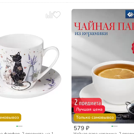
Лучшая цена
амовывоз
Только самовывоз
579 ₽
а фарфор, 2 предмета, на 1
Чайная пара керамика, 2 предм