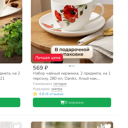
Лучшая цена
569 ₽
дмета, на 2
Набор чайный керамика, 2 предмета, на 1
721
персону, 280 мл, Daniks, Алый мак,
подарочная упаковка
Самовывоз:
сегодня
Курьером:
завтра
•
4.8
6 отзывов
В корзину