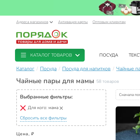
Адреса магазинов
Активация карты
Оптовым клиентам
КАТАЛОГ ТОВАРОВ
ПОСУДА
ТЕКС
Каталог
Посуда
Посуда для напитков
Чайные п
Чайные пары для мамы
58 товаров
Сначала по
Выбранные фильтры:
Для кого:
мама
Сбросить все фильтры
Цена, ₽