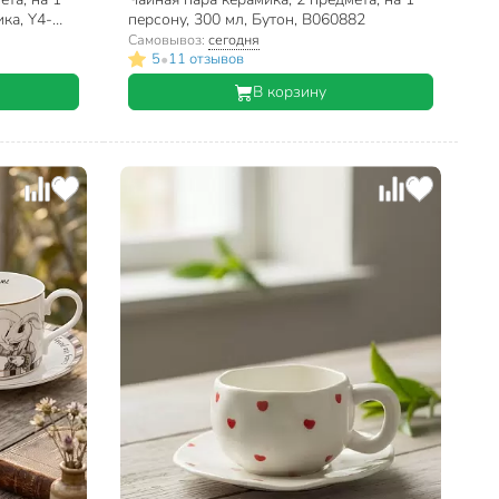
ика, Y4-
персону, 300 мл, Бутон, B060882
Самовывоз:
сегодня
•
5
11 отзывов
В корзину