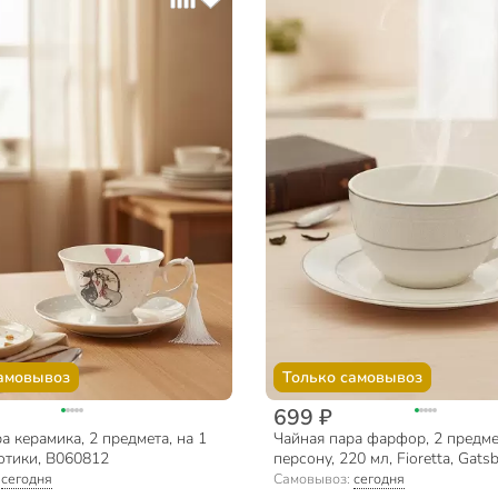
амовывоз
Только самовывоз
699 ₽
а керамика, 2 предмета, на 1
Чайная пара фарфор, 2 предмет
отики, B060812
персону, 220 мл, Fioretta, Gats
подарочная упаковка
:
сегодня
Самовывоз:
сегодня