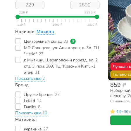
229 ₽
2890 ₽
Москва
Наличие
Центральный склад
33
МО Солнцево, ул. Авиаторов, д. 3А, ТЦ
"Небо"
27
г. Мытищи, Шараповский проезд, вл. 2,
стр. 3, пом. 289, ТЦ "Красный Кит", -1
Лучшая 
этаж
31
Только с
Показать еще 2
859 ₽
Бренд
Набор чайн
Другие бренды
27
персону, 2
Lefard
14
ZPX22230
Самовывоз
Daniks
8
•
4.9
36 
Показать еще 10
Материал
керамика
27