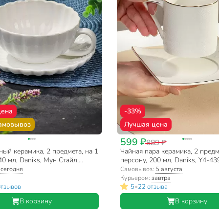
цена
-33%
амовывоз
Лучшая цена
599 ₽
889 ₽
ый керамика, 2 предмета, на 1
Чайная пара керамика, 2 предм
40 мл, Daniks, Мун Стайл,
персону, 200 мл, Daniks, Y4-43
1W-2
подарочная упаковка, белая
:
сегодня
Самовывоз:
5 августа
Курьером:
завтра
•
отзывов
5
22 отзыва
В корзину
В корзину