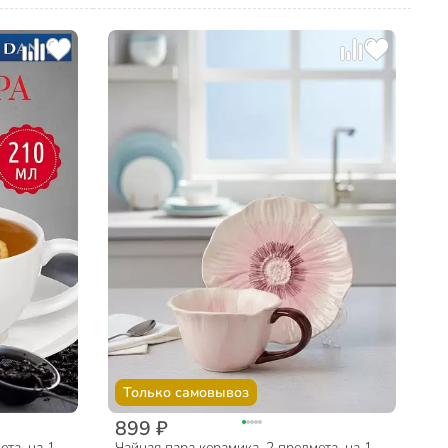
Только самовывоз
899 ₽
ета, на 1
Чайная пара керамика, 2 предмета, на 1