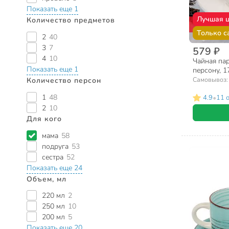
Показать еще 1
Лучшая 
Количество предметов
Только с
2
40
3
7
579 ₽
4
10
Чайная пар
Показать еще 1
персону, 1
Самовывоз
Количество персон
1
48
•
4.9
11 
2
10
Для кого
мама
58
подруга
53
сестра
52
Показать еще 24
Объем, мл
220 мл
2
250 мл
10
200 мл
5
Показать еще 20