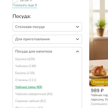
16 см
6
Показать еще 9
Посуда:
Столовая посуда
Тарелки (414)
Для приготовления
Салатники (330)
Кастрюли (436)
Столовые приборы (274)
Посуда для напитков
Сковороды (315)
Блюда (90)
Кружки (439)
Формы для выпечки (268)
Сервизы столовые (72)
Чайники (146)
Наборы посуды (112)
Подносы (57)
Бокалы (135)
Ковшики (56)
Вазы для фруктов, конфет (53)
Стаканы (111)
Крышки для посуды (54)
Только с
Солонки, перечницы и емкости для специй
Чайные пары (69)
(51)
Казаны (48)
989 ₽
Чайники заварочные (65)
Менажницы (39)
Чайная пар
Горшочки для запекания (47)
персону, К
Сервизы чайные (61)
Салфетницы (32)
Сотейники (40)
Самовывоз
Френч-прессы (43)