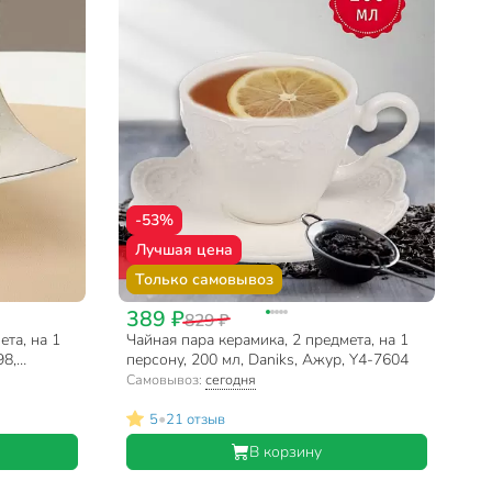
-53%
Лучшая цена
Только самовывоз
389 ₽
829 ₽
ета, на 1
Чайная пара керамика, 2 предмета, на 1
98,
персону, 200 мл, Daniks, Ажур, Y4-7604
Самовывоз:
сегодня
•
5
21 отзыв
В корзину