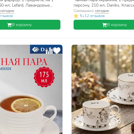
50 мл, Lefard, Лавандовые
персону, 210 мл, Daniks, Класс
174, подарочная упаковка
2742
:
сегодня
Самовывоз:
сегодня
•
отзывов
5
12 отзывов
В корзину
В корзину