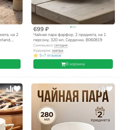
699 ₽
ета, на 2
Чайная пара фарфор, 2 предмета, на 1
rland,
персону, 320 мл, Сердечки, B060819
Самовывоз:
сегодня
Курьером:
завтра
•
5
7 отзывов
В корзину