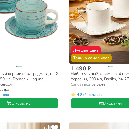
Лучшая цена
Только самовывоз
1 490 ₽
ый керамика, 4 предмета, на 2
Набор чайный керамика, 4 пре
50 мл, Domenik, Laguna,
персоны, 200 мл, Daniks, Y4-2
:
сегодня
Самовывоз:
сегодня
автра
•
тзывов
4.8
6 отзывов
В корзину
В корзину