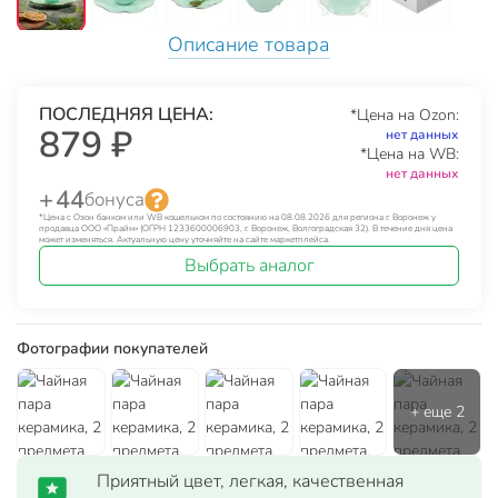
Описание товара
ПОСЛЕДНЯЯ ЦЕНА:
*Цена на Ozon:
879 ₽
нет данных
*Цена на WB:
нет данных
+ 44
бонуса
*Цена с Озон банком или WB кошельком по состоянию на 08.08.2026 для региона г. Воронеж у
продавца ООО «Прайм» (ОГРН 1233600006903, г. Воронеж, Волгоградская 32). В течение дня цена
может изменяться. Актуальную цену уточняйте на сайте маркетплейса.
Выбрать аналог
Фотографии покупателей
Приятный цвет, легкая, качественная