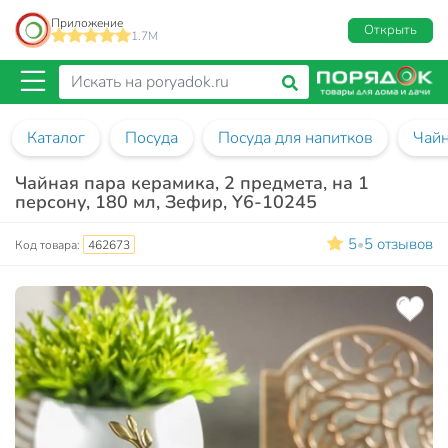
Приложение
Открыть
1.7M
Каталог
Посуда
Посуда для напитков
Чай
Чайная пара керамика, 2 предмета, на 1
персону, 180 мл, Зефир, Y6-10245
5
5 отзывов
•
Код товара:
462673