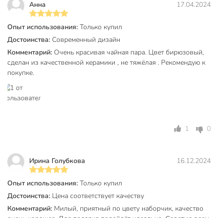
Анна
17.04.2024
женщина
Для кого
любимая
Опыт использования:
Только купил
мама
Достоинства:
Современный дизайн
невеста
Комментарий:
Очень красивая чайная пара. Цвет бирюзовый,
подруга
сделан из качественной керамики , не тяжёлая . Рекомендую к
сестра
покупке.
однотонный
Дизайн
с золотой каймой
Форма блюдца
круглый
Артикул производителя
Y6-10245
1
0
Модель
Зефир
Ирина Голубкова
16.12.2024
Вес в упаковке
430 г
Габариты упаковки
9 x 15 x 15 см
Опыт использования:
Только купил
Достоинства:
Цена соответствует качеству
Комментарий:
Милый, приятный по цвету наборчик, качество