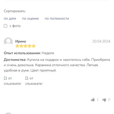
Материал
керамика
Сортировать:
Страна производства
Китай
по дате
по оценке
по полезности
Тип
чайная пара
c фото
Коллекция
Daniks Зефир
Ирина
20.04.2024
Цвет
мятный
Стиль
классический
Опыт использования:
Неделя
Достоинства:
Купила на подарок и захотелось себе. Приобрела
Назначение
сервировка стола
и очень довольна. Керамика отличного качества. Легкая,
удобная в руке. Цвет приятный.
для
посудомоечной
Особенности
машины
для чая
для кофе
1
0
девушка
дочь
жена