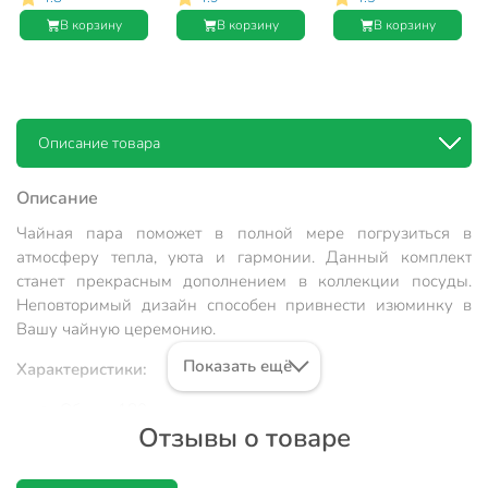
Зефир, Y6-
Зефир, Y6-
Зефир золотой
В корзину
В корзину
В корзину
10141/B060041,
10140/B060040,
отвод, Y6-
подарочная
подарочная
10142/B060042
упаковка, в
упаковка, в
ассортименте
ассортименте
Описание товара
Описание
Чайная пара поможет в полной мере погрузиться в
атмосферу тепла, уюта и гармонии. Данный комплект
станет прекрасным дополнением в коллекции посуды.
Неповторимый дизайн способен привнести изюминку в
Вашу чайную церемонию.
Показать ещё
Характеристики:
Объем: 180 мл.
Отзывы о товаре
Цвет: мятный.
Материал: керамика.