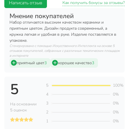
Написать отзыв
Как получить бонусы за отзывы?
Преимущества:
Мнение покупателей
Модель изготовлена из качественного материала,
Набор отличается высоким качеством керамики и
который никак не повлияет на вкусовые качества
приятным цветом. Дизайн продукта современный, а
напитка.
кружка легкая и удобная в руке. Изделие поставляется в
Керамика отличается прочностью, гигиеничностью и
упаковке.
долгим сроком службы
Сгенерировано с помощью Искусственного Интеллекта на основе 5
отзывов покупателей, собранных с различных тематических площадок
Купить готовый набор — выгоднее и гораздо удобнее, чем
в интернете
собирать его из отдельных предметов. Поскольку красивая
приятный цвет
3
хорошее качество
3
и качественная посуда – это желанный реквизит для
каждой кухни, набор чайный может стать отличным
подарком.
5
5
100%
Техническая информация
4
0%
Количество предметов
2
3
0%
На основании
5 оценок
2
0%
Объем, мл
180 мл
1
0%
Количество персон
1