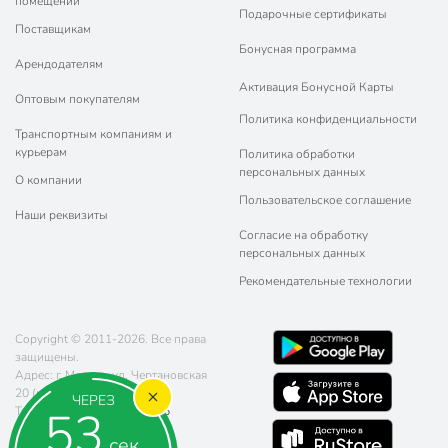
помещений
Подарочные сертификаты
Поставщикам
Бонусная программа
Арендодателям
Активация Бонусной Карты
Оптовым покупателям
Политика конфиденциальности
Транспортным компаниям и
курьерам
Политика обработки
персональных данных
О компании
Пользовательское соглашение
Наши реквизиты
Согласие на обработку
персональных данных
Рекомендательные технологии
Copyright © 2011-2026. Все права
защищены.
Адрес: г. Москва, ул. Чертановская
20 (метро Южная)
ЧЕРЕЗ
52
Телефон:
8 (800) 770-77-06
Почта:
sales@poryadok.ru
сек.