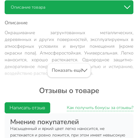
Описание товара
Описание
Окрашивание загрунтованных металлических,
деревянных и других поверхностей, эксплуатируемых в
атмосферных условиях и внутри помещения (кроме
окраски пола). Атмосферостойкая. Универсальная. Легко
наносится, хорошо растекается. Однородное защитно-
декоративное покрытие, стойкое к мытью и истиранию,
Показать ещё
воздействию растворов моющих средств.
Состав:
Алкидный лак, наполнитель, пигменты,
Отзывы о товаре
растворитель, вспомогательные добавки.
Растворитель:
Сольвент, уайт-спирит.
Написать отзыв
Как получить бонусы за отзывы?
Подготовка поверхности:
Мнение покупателей
Наносить на сухое, чистое и прочное основание.
Насыщенный и яркий цвет легко наносится, не
Осыпающиеся и непрочные слои удалить, трещины и
растекается и ровно ложится, при этом имеет невысокую