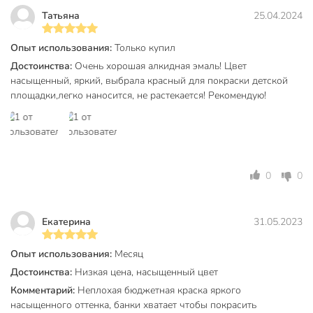
Татьяна
25.04.2024
Бренд
Skladno
Опыт использования:
Только купил
Страна производства
Россия
Достоинства:
Очень хорошая алкидная эмаль! Цвет
Количество компонентов
однокомпонентный
насыщенный, яркий, выбрала красный для покраски детской
площадки,легко наносится, не растекается! Рекомендую!
Основа
алкидный
Степень глянца
глянцевый
Тип покрытия
кроющий
0
0
Цвет
красный
Назначение
универсальный
Екатерина
31.05.2023
моющийся
влагостойкий
Опыт использования:
Месяц
Особенности
износостойкий
Достоинства:
Низкая цена, насыщенный цвет
атмосферостойкий
Комментарий:
Неплохая бюджетная краска яркого
бетон
насыщенного оттенка, банки хватает чтобы покрасить