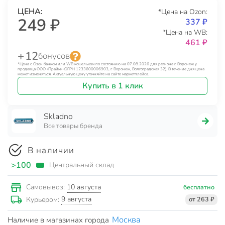
ЦЕНА:
*Цена на Ozon:
249 ₽
337 ₽
*Цена на WB:
461 ₽
+ 12
бонусов
*Цена с Озон банком или WB кошельком по состоянию на 07.08.2026 для региона г. Воронеж у
продавца ООО «Прайм» (ОГРН 1233600006903, г. Воронеж, Волгоградская 32). В течение дня цена
может изменяться. Актуальную цену уточняйте на сайте маркетплейса.
Купить в 1 клик
Skladno
Все товары бренда
В наличии
>100
Центральный склад
10 августа
Самовывоз:
бесплатно
9 августа
Курьером:
от 263 ₽
Москва
Наличие в магазинах города