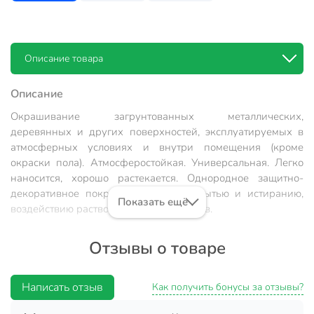
Описание товара
Описание
Окрашивание загрунтованных металлических,
деревянных и других поверхностей, эксплуатируемых в
атмосферных условиях и внутри помещения (кроме
окраски пола). Атмосферостойкая. Универсальная. Легко
наносится, хорошо растекается. Однородное защитно-
декоративное покрытие, стойкое к мытью и истиранию,
Показать ещё
воздействию растворов моющих средств.
Состав:
Алкидный лак, наполнитель, пигменты,
Отзывы о товаре
растворитель, вспомогательные добавки.
Растворитель:
Сольвент, уайт-спирит.
Написать отзыв
Как получить бонусы за отзывы?
Подготовка поверхности: