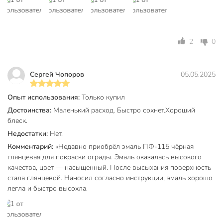
атмосферостойкий
бетон
дерево
2
0
Тип поверхности
кирпич
металл
штукатурка
Сергей Чопоров
05.05.2025
для внутренних
работ
Опыт использования:
Только купил
Тип работ
для наружных
Достоинства:
Маленький расход. Быстро сохнет.Хороший
работ
блеск.
Недостатки:
Нет.
Тип тары
банка
Комментарий:
«Недавно приобрёл эмаль ПФ-115 чёрная
без возможности
глянцевая для покраски ограды. Эмаль оказалась высокого
Возможность колеровки
колеровки
качества, цвет — насыщенный. После высыхания поверхность
стала глянцевой. Наносил согласно инструкции, эмаль хорошо
сольвент
легла и быстро высохла.
Разбавитель
уайт-спирит
Марка эмали
ПФ-115