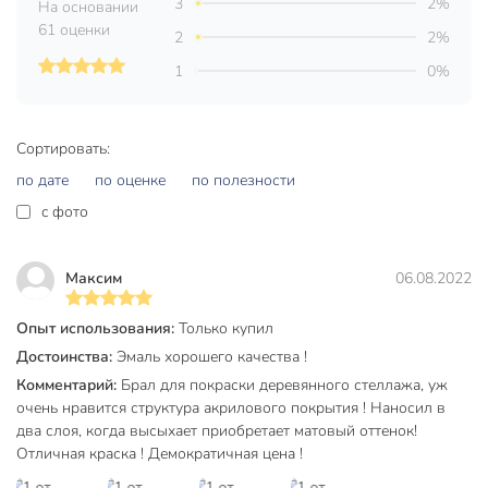
3
2%
На основании
Время полного высыхания, ч
24 ч
61 оценки
2
2%
Расход, кг/м2
0.2 кг/м2
1
0%
Бренд
Skladno
Страна производства
Россия
Сортировать:
по дате
по оценке
по полезности
Количество компонентов
однокомпонентный
c фото
Основа
алкидный
Степень глянца
глянцевый
Максим
06.08.2022
Тип покрытия
кроющий
Опыт использования:
Только купил
Цвет
черный
Достоинства:
Эмаль хорошего качества !
Комментарий:
Брал для покраски деревянного стеллажа, уж
Назначение
универсальный
очень нравится структура акрилового покрытия ! Наносил в
моющийся
два слоя, когда высыхает приобретает матовый оттенок!
влагостойкий
Отличная краска ! Демократичная цена !
Особенности
износостойкий