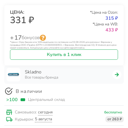
ЦЕНА:
*Цена на Ozon:
331 ₽
315 ₽
*Цена на WB:
433 ₽
+ 17
бонусов
*Цена с Озон банком или WB кошельком по состоянию на 03.08.2026 для региона г. Воронеж у
продавца ООО «Прайм» (ОГРН 1233600006903, г. Воронеж, Волгоградская 32). В течение дня цена
может изменяться. Актуальную цену уточняйте на сайте маркетплейса.
Купить в 1 клик
Skladno
Все товары бренда
В наличии
>100
Центральный склад
сегодня
Самовывоз:
бесплатно
5 августа
Курьером:
от 263 ₽