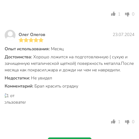
Срок годности, мес
24 мес
1
0
Модель
ПФ-115
Вес в упаковке
800 г
Олег Олегов
23.07.2024
Габариты упаковки
10 x 10 x 14 см
Опыт использования:
Месяц
Достоинства:
Хорошо ложится на подготовленную ( сухую и
зачищенную металической щеткой) поверхность металла.После
месяца как покрасил,жара и дожди ни чем не навредили.
Недостатки:
Не увидел
Комментарий:
Брал красить оградку
1
0