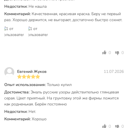
атмосферостойкий
Особенности
Недостатки:
Не нашла
износостойкий
Комментарий:
Качественная, красивая краска. Беру не первый
металл
раз. Хорошо держится, не выгорает, достаточно быстро сохнет.
Тип поверхности
дерево
для внутренних
работ
Тип работ
для наружных
0
0
работ
Тип тары
банка
Евгений Жуков
11.07.2026
без возможности
Возможность колеровки
колеровки
Опыт использования:
Только купил
сольвент
Достоинства:
Эмаль русские узоры действительно глянцевая
Разбавитель
уайт-спирит
серая. Цвет приятный. На грунтовку этой же фирмы ложится
как родненькая. Берём постоянно
Марка эмали
ПФ-115
Недостатки:
Нет.
Срок годности, мес
24 мес
Комментарий:
Хорошо
0
0