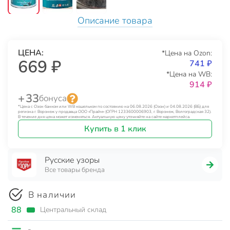
Описание товара
ЦЕНА:
*Цена на Ozon:
669 ₽
741 ₽
*Цена на WB:
914 ₽
+ 33
бонуса
*Цена с Озон банком или WB кошельком по состоянию на 06.08.2026 (Озон) и 04.08.2026 (ВБ) для
региона г. Воронеж у продавца ООО «Прайм» (ОГРН 1233600006903, г. Воронеж, Волгоградская 32).
В течение дня цена может изменяться. Актуальную цену уточняйте на сайте маркетплейса.
Купить в 1 клик
Русские узоры
Все товары бренда
В наличии
88
Центральный склад