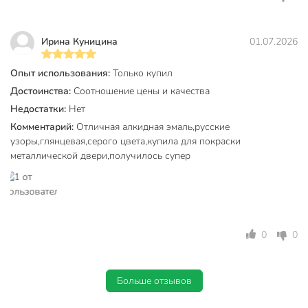
Модель
ПФ-115
Вес в упаковке
2.16 кг
Ирина Куницина
01.07.2026
Габариты упаковки
16 x 16 x 14 см
Опыт использования:
Только купил
Достоинства:
Соотношение цены и качества
Недостатки:
Нет
Комментарий:
Отличная алкидная эмаль,русские
узоры,глянцевая,серого цвета,купила для покраски
металлической двери,получилось супер
0
0
Больше отзывов