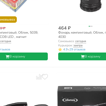
амовывоз
464 ₽
9 ₽
мпинговый, Облик, 5039,
Фонарь кемпинговый, Облик, п
 COB LED , магнит
4030
:
сегодня
Самовывоз:
сегодня
Курьером:
завтра
•
отзывов
4.9
29 отзывов
В корзину
В корзину