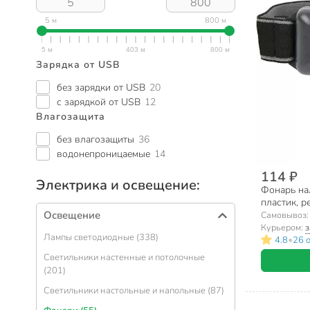
5 м
800 м
Зарядка от USB
без зарядки от USB
20
с зарядкой от USB
12
Влагозащита
без влагозащиты
36
водонепроницаемые
14
114 ₽
Электрика и освещение:
Фонарь нал
пластик, р
Освещение
Самовывоз
Курьером:
з
Лампы светодиодные (338)
•
4.8
26 
Светильники настенные и потолочные
(201)
Светильники настольные и напольные (87)