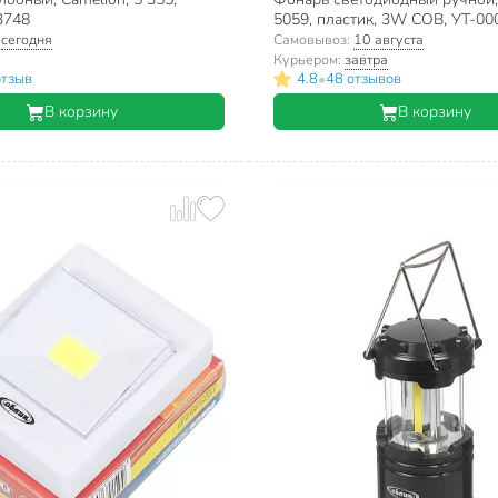
3748
5059, пластик, 3W COB, УТ-0
:
сегодня
Самовывоз:
10 августа
Курьером:
завтра
•
отзыв
4.8
48 отзывов
В корзину
В корзину