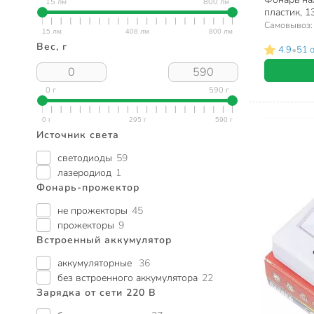
15 лм
800 лм
пластик, 1
Самовывоз
Вес, г
•
4.9
51 
0 г
590 г
Источник света
светодиоды
59
лазеродиод
1
Фонарь-прожектор
не прожекторы
45
прожекторы
9
Встроенный аккумулятор
аккумуляторные
36
без встроенного аккумулятора
22
Зарядка от сети 220 В