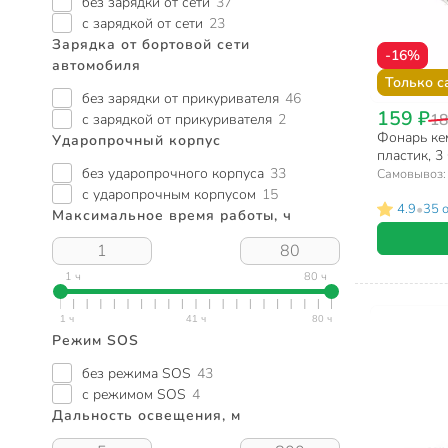
без зарядки от сети
37
с зарядкой от сети
23
Зарядка от бортовой сети
-16%
автомобиля
Только с
без зарядки от прикуривателя
46
159 ₽
18
с зарядкой от прикуривателя
2
Фонарь ке
Ударопрочный корпус
пластик, 3
без ударопрочного корпуса
33
Самовывоз
с ударопрочным корпусом
15
•
4.9
35 
Максимальное время работы, ч
1 ч
80 ч
Режим SOS
без режима SOS
43
с режимом SOS
4
Дальность освещения, м