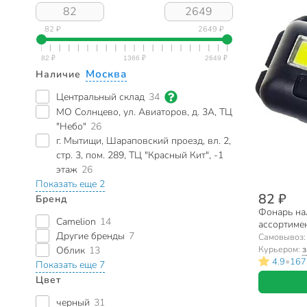
82 ₽
2649 ₽
Москва
Наличие
Центральный склад
34
МО Солнцево, ул. Авиаторов, д. 3А, ТЦ
"Небо"
26
г. Мытищи, Шараповский проезд, вл. 2,
стр. 3, пом. 289, ТЦ "Красный Кит", -1
этаж
26
Показать еще 2
82 ₽
Бренд
Фонарь нал
Camelion
14
ассортимен
Другие бренды
7
SPE17194
Самовывоз
Курьером:
з
Облик
13
•
4.9
167
Показать еще 7
Цвет
черный
31