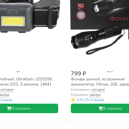
799 ₽
обный, Ultraflash, LED5356,
Фонарь ручной, встроенный
ежим SOS, 3 режима, 14641
аккумулятор, Облик, 206, заряд
220 В, пластик, 10 Ватт, Zoom,
:
сегодня
Самовывоз:
сегодня
УТ-00000398
автра
Курьером:
завтра
•
отзывов
4.9
25 отзывов
В корзину
В корзину