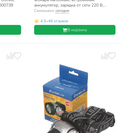
0000739
аккумулятор, зарядка от сети 220 В,
пластик, черно-красный, SPE17194-15
Самовывоз:
сегодня
•
4.5
46 отзывов
В корзину