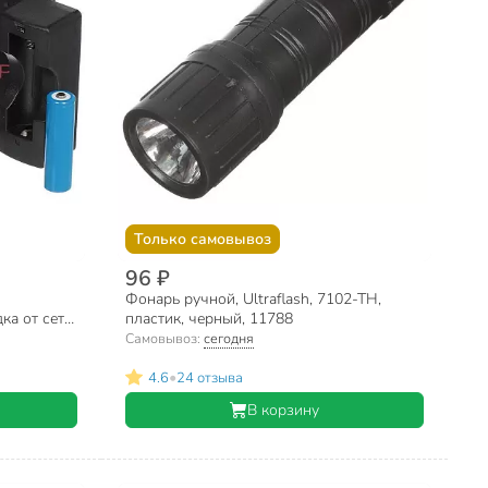
Только самовывоз
96 ₽
Фонарь ручной, Ultraflash, 7102-ТН,
ка от сети
пластик, черный, 11788
Самовывоз:
сегодня
•
4.6
24 отзыва
В корзину