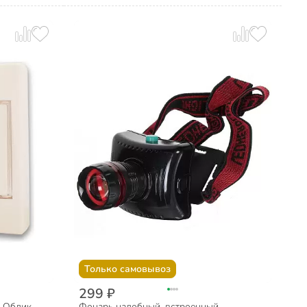
Только самовывоз
299 ₽
 Облик,
Фонарь налобный, встроенный