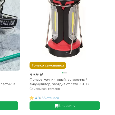
Только самовывоз
939 ₽
й
Фонарь кемпинговый, встроенный
ластик, в
аккумулятор, зарядка от сети 220 В,
пластик, черно-красный, SPE17200-4
Самовывоз:
сегодня
MX-8801
•
4.8
55 отзывов
В корзину