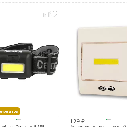
амовывоз
129 ₽
обный, Camelion, 5 355,
Фонарь светодиодный ручной,