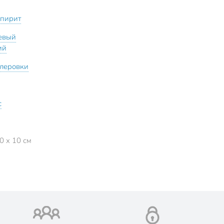
спирит
евый
ий
олеровки
с
0 x 10 см