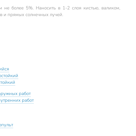
 не более 5%. Наносить в 1-2 слоя кистью, валиком,
ов и прямых солнечных лучей.
ийся
остойкий
стойкий
аружных работ
нутренних работ
опульт