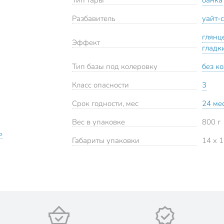
Разбавитель
уайт-
глянц
Эффект
гладк
Тип базы под колеровку
без к
Класс опасности
3
Срок годности, мес
24 ме
Вес в упаковке
800 г
ь
Габариты упаковки
14 x 1