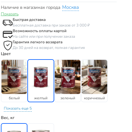
Москва
Наличие в магазинах города
Показать
Быстрая доставка
Бесплатная доставка при заказе от 3 000 ₽
Возможность оплаты картой
На сайте или при получении заказа
Гарантия легкого возврата
До 30 дней на возврат, полная гарантия
Цвет
белый
желтый
зеленый
коричневый
Показать еще 5
Вес, кг