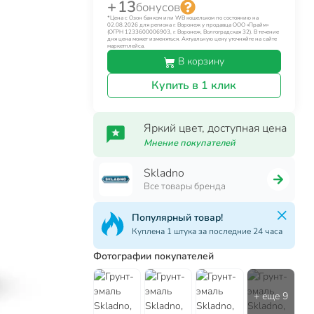
+ 13
бонусов
*Цена с Озон банком или WB кошельком по состоянию на
02.08.2026 для региона г. Воронеж у продавца ООО «Прайм»
(ОГРН 1233600006903, г. Воронеж, Волгоградская 32). В течение
дня цена может изменяться. Актуальную цену уточняйте на сайте
маркетплейса.
В корзину
Купить в 1 клик
Яркий цвет, доступная цена
Мнение покупателей
Skladno
Все товары бренда
Популярный товар!
Куплена 1 штука за последние 24 часа
Фотографии покупателей