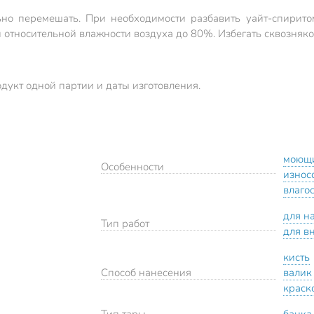
но перемешать. При необходимости разбавить уайт-спиритом
и относительной влажности воздуха до 80%. Избегать сквозняк
укт одной партии и даты изготовления.
моющ
Особенности
износ
влаго
для н
Тип работ
для в
кисть
Способ нанесения
валик
краск
Тип тары
банка