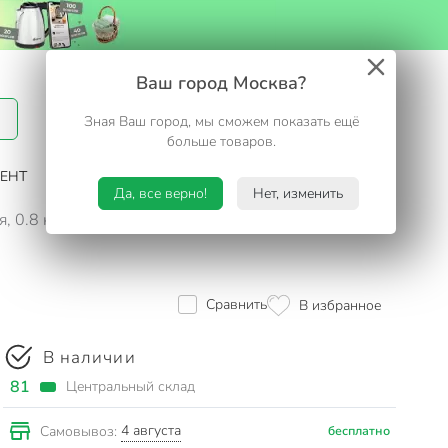
Вход / Регистрация
Ваш город Москва?
Зная Ваш город, мы сможем показать ещё
Избранное
Корзина
больше товаров.
ЕНТ
САД И ОГОРОД
ТУРИЗМ. ОТДЫХ НА ДАЧЕ
Да, все верно!
Нет, изменить
, 0.8 кг
Сравнить
В избранное
В наличии
81
Центральный склад
4 августа
Самовывоз:
бесплатно