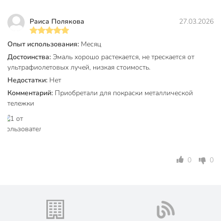
Цвет
голубой
Раиса Полякова
27.03.2026
забор
ворота
Опыт использования:
Месяц
решетка
Достоинства:
Эмаль хорошо растекается, не трескается от
дерево
ультрафиолетовых лучей, низкая стоимость.
Назначение
железо
Недостатки:
Нет
сталь
Комментарий:
Приобретали для покраски металлической
нержавеющая
тележки
сталь
3в1
моющийся
Особенности
износостойкий
влагостойкий
0
0
для наружных
работ
Тип работ
для внутренних
работ