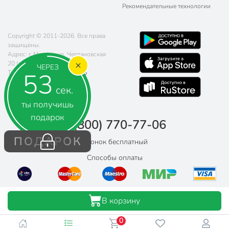
Рекомендательные технологии
Copyright © 2011-2026. Все права
защищены.
Адрес: г. Москва, ул. Чертановская
20 (метро Южная)
ЧЕРЕЗ
52
Телефон:
8 (800) 770-77-06
Почта:
sales@poryadok.ru
сек.
ты получишь
подарок
8 (800) 770-77-06
ПОДАРОК
Звонок бесплатный
Способы оплаты
В корзину
0