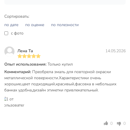
Сочетает в себе свойства преобразователя ржавчины,
антикоррозионной грунтовки и декоративной эмали;
Наносится прямо на ржавчину;
Сортировать:
по дате
по оценке
по полезности
Защищает от коррозии;
c фото
Экономичный расход.
Техническая информация
Лена Та
14.05.2026
Вес, кг
0.8 кг
Опыт использования:
Только купил
Минимальная температура
5 °C
Комментарий:
Преобрела эмаль для повторной окраски
эксплуатации, °C
металлической поверхности.Характеристики очень
Рекомендуемое количество слоев
2
хорошие,цвет подходящий,красивый,фасовка в небольших
банках удобна,дизайн этикетки привлекательный.
Расход, кг/м2
0.2 кг/м2
Бренд
Простокрашено
Страна производства
Россия
0
0
Основа
алкидный