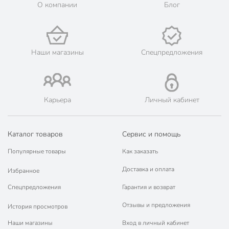
кисть
О компании
Блог
Способ нанесения
валик
Тип тары
банка
Наши магазины
Спецпредложения
сольвент
Разбавитель
уайт-спирит
глянцевый
Эффект
гладкий
Карьера
Личный кабинет
Тип базы под колеровку
без колеровки
Класс опасности
3
Каталог товаров
Сервис и помощь
Срок годности, мес
24 мес
Популярные товары
Как заказать
Доставка и оплата
Вес в упаковке
1.02 кг
Избранное
Спецпредложения
Гарантия и возврат
Габариты упаковки
10 x 10 x 14 см
Отзывы и предложения
История просмотров
Наши магазины
Вход в личный кабинет