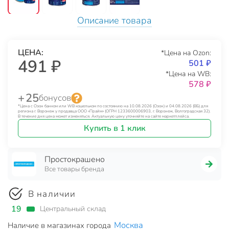
Описание товара
ЦЕНА:
*Цена на Ozon:
491 ₽
501 ₽
*Цена на WB:
578 ₽
+ 25
бонусов
*Цена с Озон банком или WB кошельком по состоянию на 10.08.2026 (Озон) и 04.08.2026 (ВБ) для
региона г. Воронеж у продавца ООО «Прайм» (ОГРН 1233600006903, г. Воронеж, Волгоградская 32).
В течение дня цена может изменяться. Актуальную цену уточняйте на сайте маркетплейса.
Купить в 1 клик
Простокрашено
Все товары бренда
В наличии
19
Центральный склад
Москва
Наличие в магазинах города