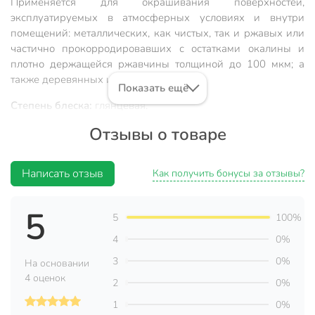
Применяется для окрашивания поверхностей,
эксплуатируемых в атмосферных условиях и внутри
помещений: металлических, как чистых, так и ржавых или
частично прокорродировавших с остатками окалины и
плотно держащейся ржавчины толщиной до 100 мкм; а
также деревянных и минеральных.
Показать ещё
Степень блеска:
глянцевая.
Отзывы о товаре
Состав
суспензия пигментов и наполнителей в алкидном
лаке, модифицированном алкидной смолой, с
добавлением органических растворителей, сиккатива и
Написать отзыв
Как получить бонусы за отзывы?
различных добавок целевого назначения.
Время высыхания
не более 12 часов (каждого слоя).
5
5
100%
Срок хранения
24 месяца.
4
0%
Расход:
при нанесении в 1 слой до - 200 г/ кв. м.
3
0%
На основании
4 оценок
Быстро сохнет, экономит время (за счет сокращения
2
0%
этапов работы при нанесении);
1
0%