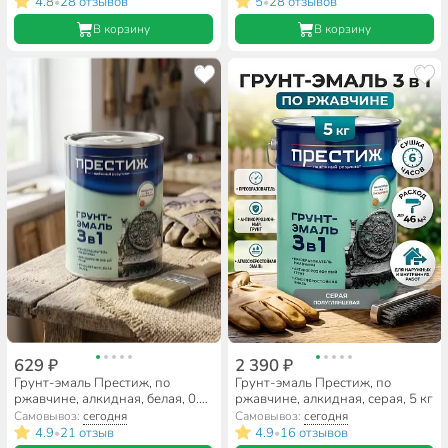
4.8
28 отзывов
5
28 отзывов
•
•
В корзину
В корзину
629 ₽
2 390 ₽
Грунт-эмаль Престиж, по
Грунт-эмаль Престиж, по
ржавчине, алкидная, белая, 0.9
ржавчине, алкидная, серая, 5 кг
кг
Самовывоз:
сегодня
Самовывоз:
сегодня
4.9
21 отзыв
4.9
16 отзывов
•
•