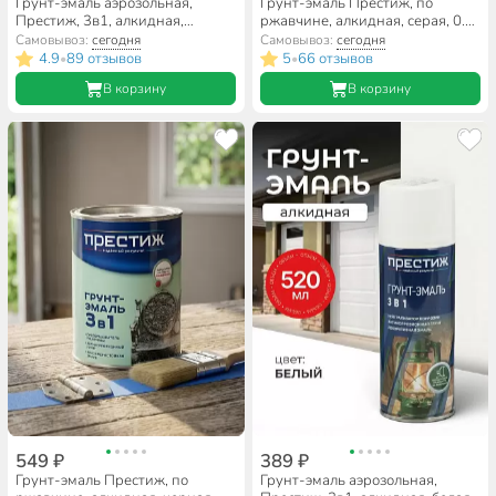
Грунт-эмаль аэрозольная,
Грунт-эмаль Престиж, по
Престиж, 3в1, алкидная,
ржавчине, алкидная, серая, 0.9
черная, 520 мл
кг
Самовывоз:
сегодня
Самовывоз:
сегодня
4.9
89 отзывов
5
66 отзывов
•
•
В корзину
В корзину
549 ₽
389 ₽
Грунт-эмаль Престиж, по
Грунт-эмаль аэрозольная,