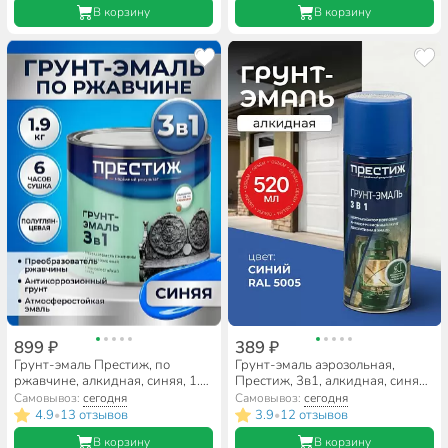
В корзину
В корзину
899 ₽
389 ₽
Грунт-эмаль Престиж, по
Грунт-эмаль аэрозольная,
ржавчине, алкидная, синяя, 1.9
Престиж, 3в1, алкидная, синяя,
кг
RAL 5005, 520 мл, 0.425 кг
Самовывоз:
сегодня
Самовывоз:
сегодня
4.9
13 отзывов
3.9
12 отзывов
•
•
В корзину
В корзину