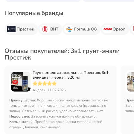
Популярные бренды
Престиж
ВИТ
Formula Q8
Ореол
Отзывы покупателей: 3в1 грунт-эмали
Престиж
Грунт-эмаль аэрозольная, Престиж, 3в1,
алкидная, черная, 520 мл
Андрей, 11.07.2026
Преимущества:
Хорошая краска, может использоваться не
Преи
только как грунт, но и как финишная краска (все зависит от
Быст
задач). Оптимальный расход, удобно использовать, нет
запа
необходимости в дополнительном инвентаре.
Недостатки:
За время эксплуатации не обнаружено.
Комментарий:
Приобретал для окраски металлической
ограды. Доволен. Рекомендую.