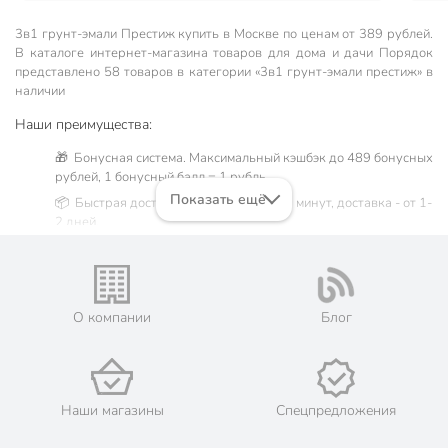
3в1 грунт-эмали Престиж купить в Москве по ценам от 389 рублей.
В каталоге интернет-магазина товаров для дома и дачи Порядок
представлено 58 товаров в категории «3в1 грунт-эмали престиж» в
наличии
Наши преимущества:
🎁 Бонусная система. Максимальный кэшбэк до 489 бонусных
рублей, 1 бонусный балл = 1 рубль.
Показать ещё
📦 Быстрая доставка. Самовывоз от 60 минут, доставка - от 1-
2 дней.
🛒 Бесплатный самовывоз из магазинов города Москва.
Жители Московской области могут сделать заказ и оплатить
его онлайн на официальном сайте сети магазинов Порядок.
💳 Оплата: онлайн на сайте интернет-гипермаркета или
О компании
Блог
наличными при получении.
🛍 Скидки, акции, распродажи каждый день!
📜 Только оригинальная продукция. Интернет-гипермаркет
Порядок - официальный представитель ведущих мировых
Наши магазины
Спецпредложения
марок.