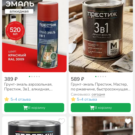
389 ₽
589 ₽
Грунт-эмаль аэрозольная,
Грунт-эмаль Престиж, Мастер,
Престиж, 3в1, алкидная,
по ржавчине, быстросохнущая,
красная, RAL 3009, 425 мл,
смоляная, черная, 0.9 кг
Самовывоз:
сегодня
0.425 кг
5
4 отзыва
5
4 отзыва
•
•
В корзину
В корзину