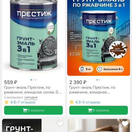
559 ₽
2 390 ₽
Грунт-эмаль Престиж, по
Грунт-эмаль Престиж, по
ржавчине, алкидная, синяя, 0.9
ржавчине, алкидная,
кг
коричневая, 5 кг
Самовывоз:
сегодня
4.8
7 отзывов
4.9
5 отзывов
•
•
В корзину
В корзину