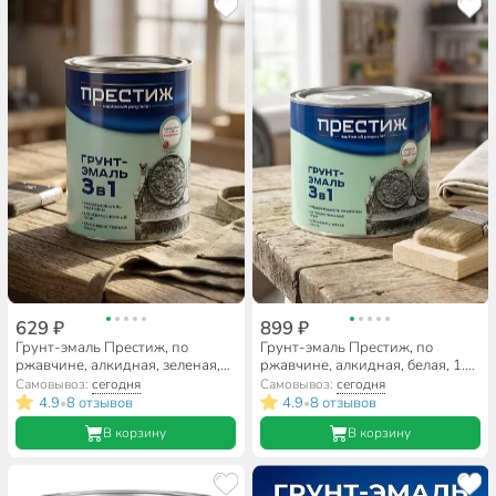
629 ₽
899 ₽
Грунт-эмаль Престиж, по
Грунт-эмаль Престиж, по
ржавчине, алкидная, зеленая,
ржавчине, алкидная, белая, 1.9
0.9 кг
кг
Самовывоз:
сегодня
Самовывоз:
сегодня
4.9
8 отзывов
4.9
8 отзывов
•
•
В корзину
В корзину