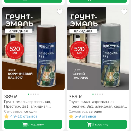
389 ₽
389 ₽
Грунт-эмаль аэрозольная,
Грунт-эмаль аэрозольная,
Престиж, 3в1, алкидная,
Престиж, 3в1, алкидная, серая,
коричневая, RAL 8017, 520 мл
RAL 7040, 520 мл, 0.425 кг
Самовывоз:
сегодня
Самовывоз:
сегодня
4.9
10 отзывов
5
9 отзывов
•
•
В корзину
В корзину