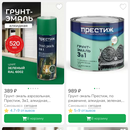
389 ₽
989 ₽
Грунт-эмаль аэрозольная,
Грунт-эмаль Престиж, по
Престиж, 3в1, алкидная,
ржавчине, алкидная, зеленая,
зеленая, RAL 6002, 520 мл
1.9 кг
Самовывоз:
сегодня
Самовывоз:
сегодня
4.7
9 отзывов
5
9 отзывов
•
•
В корзину
В корзину