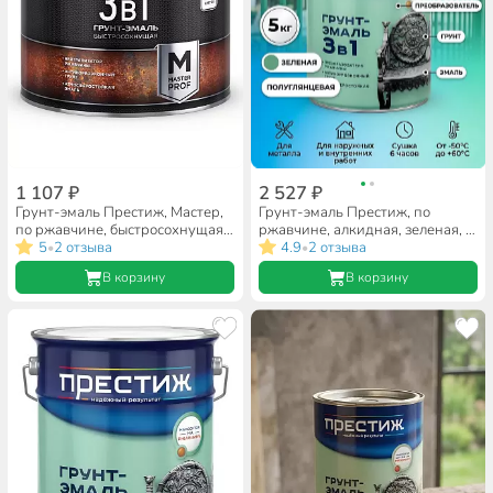
1 107 ₽
2 527 ₽
Грунт-эмаль Престиж, Мастер,
Грунт-эмаль Престиж, по
по ржавчине, быстросохнущая,
ржавчине, алкидная, зеленая, 5
смоляная, синяя, 1.9 кг
5
2 отзыва
кг
4.9
2 отзыва
•
•
В корзину
В корзину