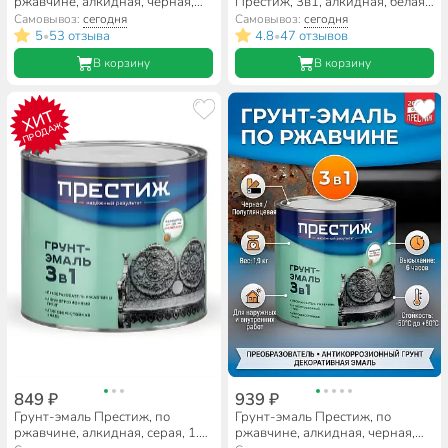
ржавчине, алкидная, черная,
Престиж, 3в1, алкидная, белая,
0.9 кг
520 мл
Самовывоз:
сегодня
Самовывоз:
сегодня
5
53 отзыва
4.8
47 отзывов
•
•
В корзину
В корзину
ХИТ
ПРОДАЖ
849 ₽
939 ₽
Грунт-эмаль Престиж, по
Грунт-эмаль Престиж, по
ржавчине, алкидная, серая, 1.9
ржавчине, алкидная, черная,