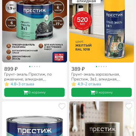
899 ₽
389 ₽
Грунт-эмаль Престиж, по
Грунт-эмаль аэрозольная,
ржавчине, алкидная,
Престиж, 3в1, алкидная,
шоколадная, 1.9 кг
4.8
3 отзыва
желтая, RAL 1018, 520 мл,
4.9
2 отзыва
•
•
0.425 кг
В корзину
В корзину