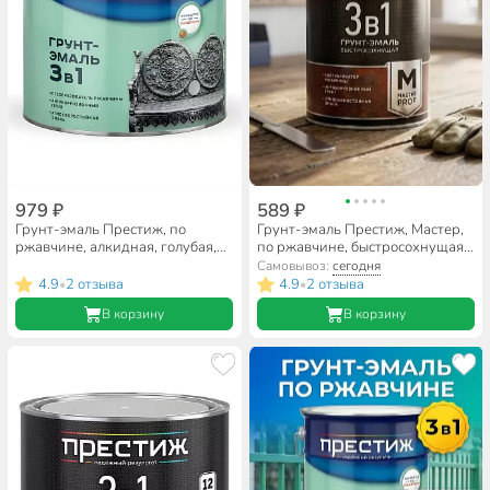
979 ₽
589 ₽
Грунт-эмаль Престиж, по
Грунт-эмаль Престиж, Мастер,
ржавчине, алкидная, голубая,
по ржавчине, быстросохнущая,
1.9 кг
смоляная, шоколадная, 0.9 кг
Самовывоз:
сегодня
4.9
2 отзыва
4.9
2 отзыва
•
•
В корзину
В корзину