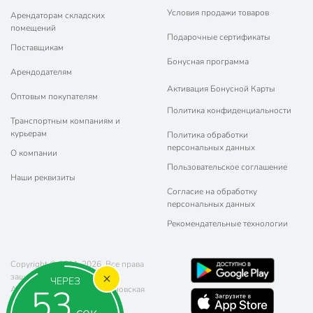
Условия продажи товаров
Арендаторам складских
помещений
Подарочные сертификаты
Поставщикам
Бонусная программа
Арендодателям
Активация Бонусной Карты
Оптовым покупателям
Политика конфиденциальности
Транспортным компаниям и
курьерам
Политика обработки
персональных данных
О компании
Пользовательское соглашение
Наши реквизиты
Согласие на обработку
персональных данных
Рекомендательные технологии
Copyright © 2011-2026. Все права
защищены.
ЧЕРЕЗ
52
Адрес: г. Москва, ул. Чертановская
20 (метро Южная)
сек.