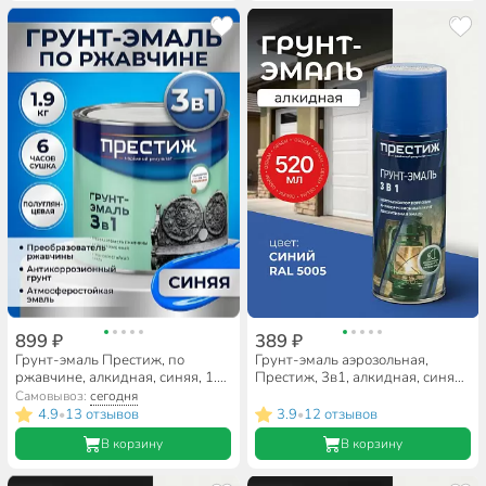
899 ₽
389 ₽
Грунт-эмаль Престиж, по
Грунт-эмаль аэрозольная,
ржавчине, алкидная, синяя, 1.9
Престиж, 3в1, алкидная, синяя,
кг
RAL 5005, 520 мл, 0.425 кг
Самовывоз:
сегодня
4.9
13 отзывов
3.9
12 отзывов
•
•
В корзину
В корзину