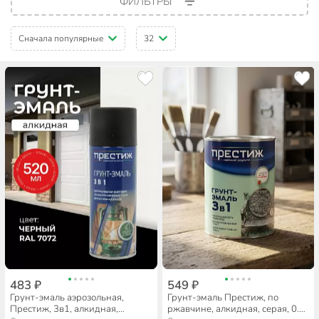
ФИЛЬТРЫ
Сначала популярные
32
483 ₽
549 ₽
Грунт-эмаль аэрозольная,
Грунт-эмаль Престиж, по
Престиж, 3в1, алкидная,
ржавчине, алкидная, серая, 0.9