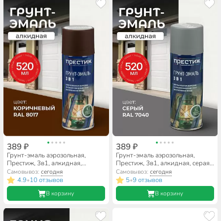
389 ₽
389 ₽
Грунт-эмаль аэрозольная,
Грунт-эмаль аэрозольная,
Престиж, 3в1, алкидная,
Престиж, 3в1, алкидная, серая,
коричневая, RAL 8017, 520 мл
RAL 7040, 520 мл, 0.425 кг
Самовывоз:
сегодня
Самовывоз:
сегодня
4.9
10 отзывов
5
9 отзывов
•
•
В корзину
В корзину