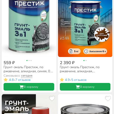
559 ₽
2 390 ₽
Грунт-эмаль Престиж, по
Грунт-эмаль Престиж, по
ржавчине, алкидная, синяя, 0.9
ржавчине, алкидная,
кг
коричневая, 5 кг
Самовывоз:
сегодня
4.8
7 отзывов
4.9
5 отзывов
•
•
В корзину
В корзину