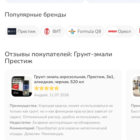
Популярные бренды
Престиж
ВИТ
Formula Q8
Ореол
Отзывы покупателей: Грунт-эмали
Престиж
Грунт-эмаль аэрозольная, Престиж, 3в1,
алкидная, черная, 520 мл
Андрей, 11.07.2026
Преимущества:
Хорошая краска, может использоваться не
Преи
только как грунт, но и как финишная краска (все зависит от
Быст
задач). Оптимальный расход, удобно использовать, нет
запа
необходимости в дополнительном инвентаре.
Недостатки:
За время эксплуатации не обнаружено.
Комментарий:
Приобретал для окраски металлической
ограды. Доволен. Рекомендую.