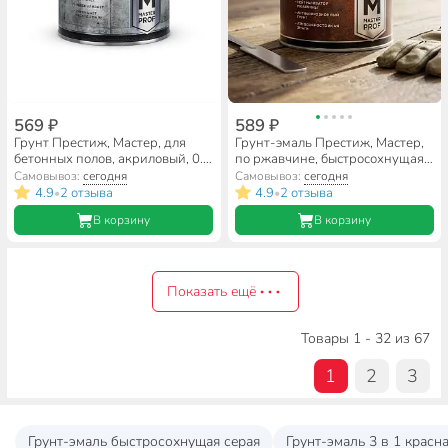
569 ₽
589 ₽
Грунт Престиж, Мастер, для
Грунт-эмаль Престиж, Мастер,
бетонных полов, акриловый, 0.8
по ржавчине, быстросохнущая,
кг
смоляная, шоколадная, 0.9 кг
Самовывоз:
сегодня
Самовывоз:
сегодня
4.9
2 отзыва
4.9
2 отзыва
•
•
В корзину
В корзину
Показать ещё
Товары 1 - 32 из 67
1
2
3
Грунт-эмаль быстросохнущая серая
Грунт-эмаль 3 в 1 красн