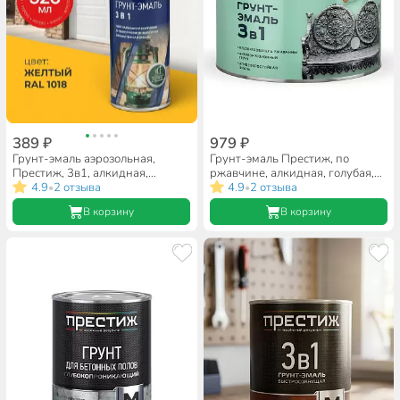
389 ₽
979 ₽
Грунт-эмаль аэрозольная,
Грунт-эмаль Престиж, по
Престиж, 3в1, алкидная,
ржавчине, алкидная, голубая,
желтая, RAL 1018, 520 мл,
4.9
2 отзыва
1.9 кг
4.9
2 отзыва
•
•
0.425 кг
В корзину
В корзину