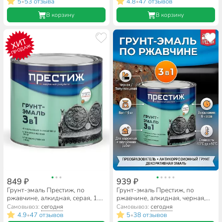
5
53 отзыва
4.8
47 отзывов
•
•
В корзину
В корзину
ХИТ
ПРОДАЖ
849 ₽
939 ₽
Грунт-эмаль Престиж, по
Грунт-эмаль Престиж, по
ржавчине, алкидная, серая, 1.9
ржавчине, алкидная, черная,
кг
1.9 кг
Самовывоз:
сегодня
Самовывоз:
сегодня
4.9
47 отзывов
5
38 отзывов
•
•