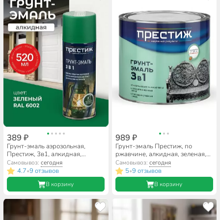
389 ₽
989 ₽
Грунт-эмаль аэрозольная,
Грунт-эмаль Престиж, по
Престиж, 3в1, алкидная,
ржавчине, алкидная, зеленая,
зеленая, RAL 6002, 520 мл
1.9 кг
Самовывоз:
сегодня
Самовывоз:
сегодня
4.7
9 отзывов
5
9 отзывов
•
•
В корзину
В корзину