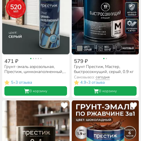
471 ₽
579 ₽
Грунт-эмаль аэрозольная,
Грунт Престиж, Мастер,
Престиж, цинконаполненный,
быстросохнущий, серый, 0.9 кг
матовая, серая, 520 мл
Самовывоз:
сегодня
5
3 отзыва
4.9
3 отзыва
•
•
В корзину
В корзину