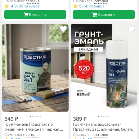
черная, 520 мл
кг
Самовывоз:
сегодня
Самовывоз:
сегодня
4.9
89 отзывов
5
66 отзывов
•
•
В корзину
В корзину
549 ₽
389 ₽
Грунт-эмаль Престиж, по
Грунт-эмаль аэрозольная,
ржавчине, алкидная, черная,
Престиж, 3в1, алкидная, белая,
0.9 кг
520 мл
Самовывоз:
сегодня
Самовывоз:
сегодня