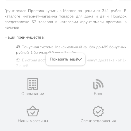
Грунт-эмали Престиж купить в Москве по ценам от 341 рубля. В
каталоге интернет-магазина товаров для дома и дачи Порядок
представлено 67 товаров в категории «грунт-эмали престиж» в
наличии
Наши преимущества:
🎁 Бонусная система. Максимальный кэшбэк до 489 бонусных
рублей, 1 бонусный балл = 1 рубль.
Показать ещё
📦 Быстрая доставка. Самовывоз от 60 минут, доставка - от 1-
2 дней.
🛒 Бесплатный самовывоз из магазинов города Москва.
Жители Московской области могут сделать заказ и оплатить
его онлайн на официальном сайте сети магазинов Порядок.
💳 Оплата: онлайн на сайте интернет-гипермаркета или
О компании
Блог
наличными при получении.
🛍 Скидки, акции, распродажи каждый день!
📜 Только оригинальная продукция. Интернет-гипермаркет
Порядок - официальный представитель ведущих мировых
Наши магазины
Спецпредложения
марок.