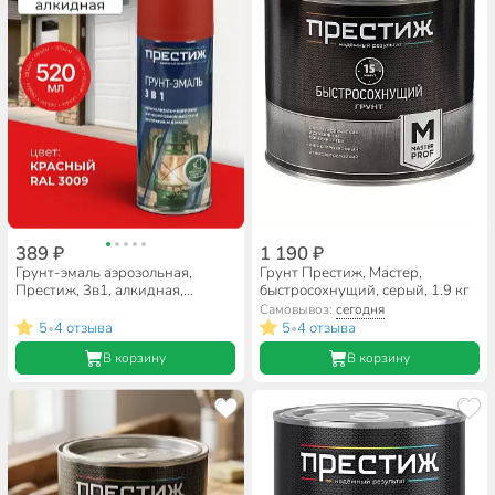
389 ₽
1 190 ₽
Грунт-эмаль аэрозольная,
Грунт Престиж, Мастер,
Престиж, 3в1, алкидная,
быстросохнущий, серый, 1.9 кг
красная, RAL 3009, 425 мл,
Самовывоз:
сегодня
0.425 кг
5
4 отзыва
5
4 отзыва
•
•
В корзину
В корзину