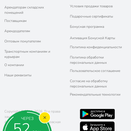
Условия продажи товаров
Арендаторам складских
помещений
Подарочные сертификаты
Поставщикам
Бонусная программа
Арендодателям
Активация Бонусной Карты
Оптовым покупателям
Политика конфиденциальности
Транспортным компаниям и
курьерам
Политика обработки
персональных данных
О компании
Пользовательское соглашение
Наши реквизиты
Согласие на обработку
персональных данных
Рекомендательные технологии
Copyright © 2011-2026. Все права
защищены.
ЧЕРЕЗ
50
Адрес: г. Москва, ул. Чертановская
20 (метро Южная)