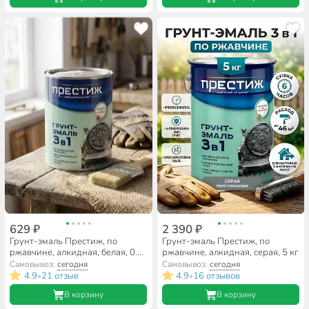
629 ₽
2 390 ₽
Грунт-эмаль Престиж, по
Грунт-эмаль Престиж, по
ржавчине, алкидная, белая, 0.9
ржавчине, алкидная, серая, 5 кг
кг
Самовывоз:
сегодня
Самовывоз:
сегодня
4.9
21 отзыв
4.9
16 отзывов
•
•
В корзину
В корзину