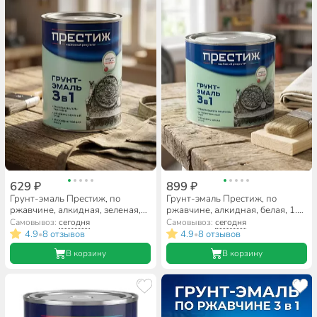
629 ₽
899 ₽
Грунт-эмаль Престиж, по
Грунт-эмаль Престиж, по
ржавчине, алкидная, зеленая,
ржавчине, алкидная, белая, 1.9
0.9 кг
кг
Самовывоз:
сегодня
Самовывоз:
сегодня
4.9
8 отзывов
4.9
8 отзывов
•
•
В корзину
В корзину