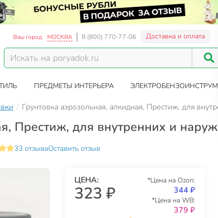
Доставка и оплата
8 (800) 770-77-06
Ваш город:
МОСКВА
ТИЛЬ
ПРЕДМЕТЫ ИНТЕРЬЕРА
ЭЛЕКТРОБЕНЗОИНСТРУМ
овки
Грунтовка аэрозольная, алкидная, Престиж, для внутр
я, Престиж, для внутренних и наружн
33 отзыва
Оставить отзыв
ЦЕНА:
*Цена на Ozon:
323 ₽
344 ₽
*Цена на WB:
379 ₽