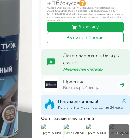
+ 16
бонусов
*Цена с Озон банком или WB кошельком по состоянию на
03.08.2026 для региона г. Воронеж у продавца ООО «Прайм»
(ОГРН 1233600006903, г. Воронеж, Волгоградская 32). В течение
дня цена может изменяться. Актуальную цену уточняйте на сайте
маркетплейса.
В корзину
Купить в 1 клик
Легко наносится, быстро
сохнет
Мнение покупателей
Престиж
Все товары бренда
Популярный товар!
Куплено 5 штук за последние 24 часа
Фотографии покупателей