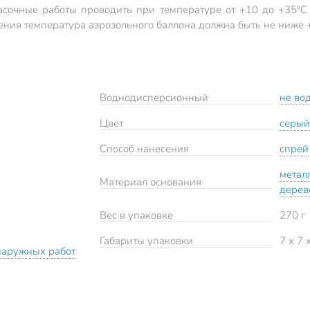
асочные работы проводить при температуре от +10 до +35ºС 
ения температура аэрозольного баллона должна быть не ниже 
Воднодисперсионный
не во
Цвет
серый
Способ нанесения
спрей
метал
Материал основания
дерев
Вес в упаковке
270 г
Габариты упаковки
7 x 7 
наружных работ