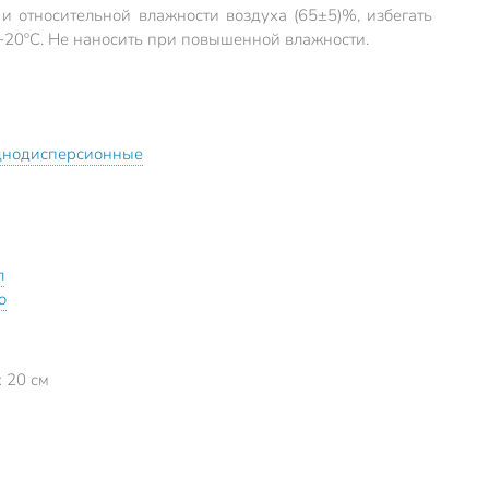
и относительной влажности воздуха (65±5)%, избегать
+20ºС. Не наносить при повышенной влажности.
днодисперсионные
л
о
x 20 см