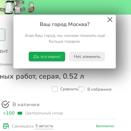
Вход / Регистрация
Ваш город Москва?
Зная Ваш город, мы сможем показать ещё
Избранное
Корзина
больше товаров.
ЕНТ
САД И ОГОРОД
ТУРИЗМ. ОТДЫХ НА ДАЧЕ
Да, все верно!
Нет, изменить
енних и наружных работ, серая, 0.52 л
ых работ, серая, 0.52 л
Сравнить
В избранное
В наличии
>100
Центральный склад
5 августа
Самовывоз:
бесплатно