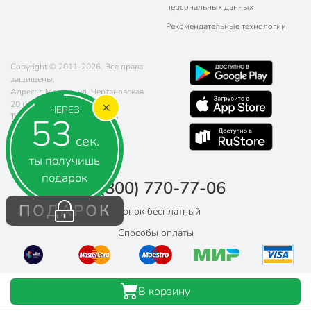
персональных данных
Рекомендательные технологии
Copyright © 2011-2026. Все права
защищены.
Адрес: г. Москва, ул. Чертановская
20 (метро Южная)
ЧЕРЕЗ
52
Телефон:
8 (800) 770-77-06
Почта:
sales@poryadok.ru
сек.
ты получишь
подарок
8 (800) 770-77-06
ПОДАРОК
Звонок бесплатный
Способы оплаты
В корзину