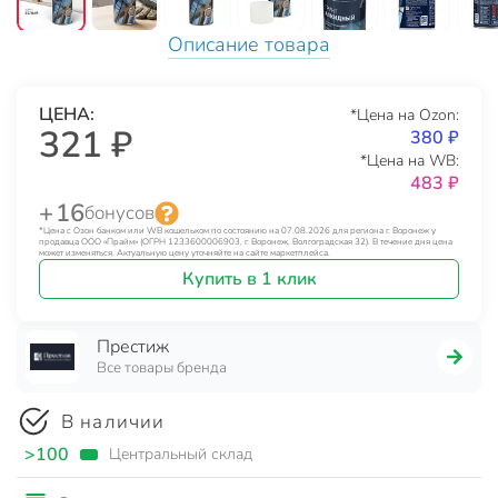
Описание товара
ЦЕНА:
*Цена на Ozon:
321 ₽
380 ₽
*Цена на WB:
483 ₽
+ 16
бонусов
*Цена с Озон банком или WB кошельком по состоянию на 07.08.2026 для региона г. Воронеж у
продавца ООО «Прайм» (ОГРН 1233600006903, г. Воронеж, Волгоградская 32). В течение дня цена
может изменяться. Актуальную цену уточняйте на сайте маркетплейса.
Купить в 1 клик
Престиж
Все товары бренда
В наличии
>100
Центральный склад