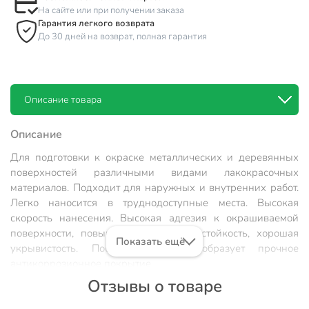
На сайте или при получении заказа
Гарантия легкого возврата
До 30 дней на возврат, полная гарантия
Описание товара
Описание
Для подготовки к окраске металлических и деревянных
поверхностей различными видами лакокрасочных
материалов. Подходит для наружных и внутренних работ.
Легко наносится в труднодоступные места. Высокая
скорость нанесения. Высокая адгезия к окрашиваемой
поверхности, повышенная атмосферостойкость, хорошая
Показать ещё
укрывистость. После высыхания образует прочное
антикоррозионное покрытие.
Отзывы о товаре
Состав: Алкидная смола, пигменты,
антикоррозионные наполнители, функциональные