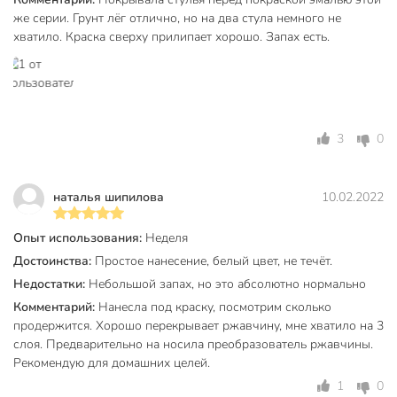
же серии. Грунт лёг отлично, но на два стула немного не
металл
Материал основания
хватило. Краска сверху прилипает хорошо. Запах есть.
дерево
Класс опасности
4
Срок годности, мес
60 мес
3
0
Вес в упаковке
370 г
Габариты упаковки
6 x 6 x 20 см
наталья шипилова
10.02.2022
Опыт использования:
Неделя
Достоинства:
Простое нанесение, белый цвет, не течёт.
Недостатки:
Небольшой запах, но это абсолютно нормально
Комментарий:
Нанесла под краску, посмотрим сколько
продержится. Хорошо перекрывает ржавчину, мне хватило на 3
слоя. Предварительно на носила преобразователь ржавчины.
Рекомендую для домашних целей.
1
0