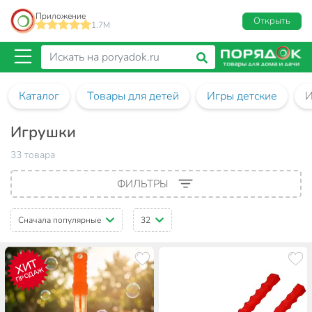
Приложение
Открыть
1.7M
Каталог
Товары для детей
Игры детские
И
Игрушки
33 товара
ФИЛЬТРЫ
Сначала популярные
32
ХИТ
ПРОДАЖ