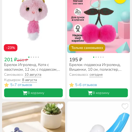
-23%
Только самовывоз
201 ₽
195 ₽
261 ₽
Брелок Игроленд, Котя с
Брелок-подвеска Игроленд,
хвостиком, 12 см, с подвесом,
Вишенки, 10 см, полиэстер,
полиэстер, 264-462, в
искусственный мех, 264-576, в
Самовывоз:
10 августа
Самовывоз:
сегодня
ассортименте
ассортименте
Курьером:
8 августа
5
7 отзывов
5
6 отзывов
•
•
В корзину
В корзину