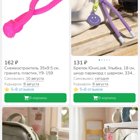
162 ₽
131 ₽
Снежкостроитель 35х9.5 см,
Брелок ЮниLook, Улыбка, 18 см,
граната, пластик, Y9-159
шнур паракорд с шармом, 334-
137, в ассортименте
Самовывоз:
10 августа
Самовывоз:
сегодня
Курьером:
8 августа
Курьером:
8 августа
5
8 отзывов
5
8 отзывов
•
•
В корзину
В корзину