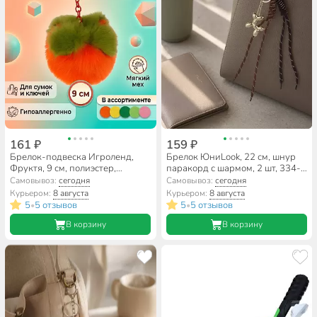
161 ₽
159 ₽
Брелок-подвеска Игроленд,
Брелок ЮниLook, 22 см, шнур
Фруктя, 9 см, полиэстер,
паракорд с шармом, 2 шт, 334-
искусственный мех, 264-578, в
152, в ассортименте
Самовывоз:
сегодня
Самовывоз:
сегодня
ассортименте
Курьером:
8 августа
Курьером:
8 августа
5
5 отзывов
5
5 отзывов
•
•
В корзину
В корзину