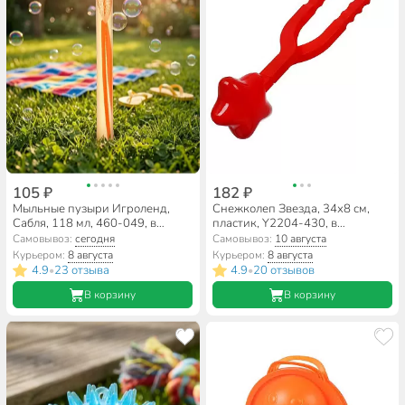
105 ₽
182 ₽
Мыльные пузыри Игроленд,
Снежколеп Звезда, 34х8 см,
Сабля, 118 мл, 460-049, в
пластик, Y2204-430, в
ассортименте
ассортименте
Самовывоз:
сегодня
Самовывоз:
10 августа
Курьером:
8 августа
Курьером:
8 августа
4.9
23 отзыва
4.9
20 отзывов
•
•
В корзину
В корзину