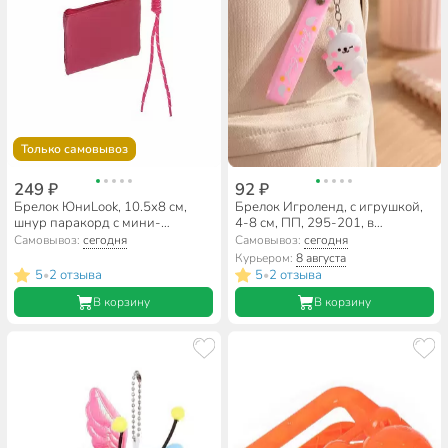
Только самовывоз
249 ₽
92 ₽
Брелок ЮниLook, 10.5х8 см,
Брелок Игроленд, с игрушкой,
шнур паракорд с мини-
4-8 см, ПП, 295-201, в
сумочкой, 334-143, в
ассортименте
Самовывоз:
сегодня
Самовывоз:
сегодня
ассортименте
Курьером:
8 августа
5
2 отзыва
5
2 отзыва
•
•
В корзину
В корзину