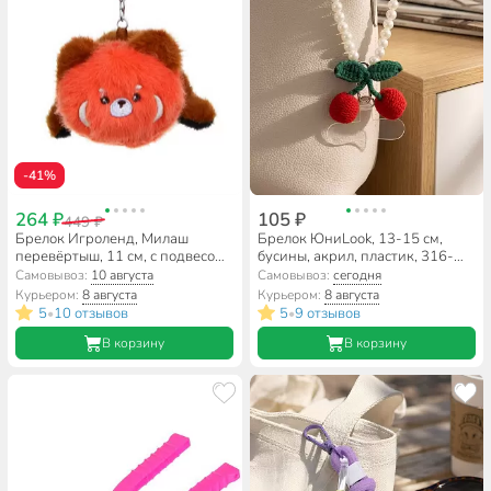
-41%
264 ₽
105 ₽
449 ₽
Брелок Игроленд, Милаш
Брелок ЮниLook, 13-15 см,
перевёртыш, 11 см, с подвесом,
бусины, акрил, пластик, 316-
полиэстер, 264-464, в
385, в ассортименте
Самовывоз:
10 августа
Самовывоз:
сегодня
ассортименте
Курьером:
8 августа
Курьером:
8 августа
5
10 отзывов
5
9 отзывов
•
•
В корзину
В корзину