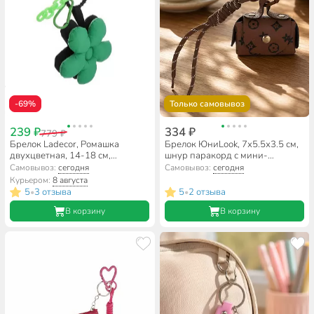
-69%
Только самовывоз
239 ₽
334 ₽
779 ₽
Брелок Ladecor, Ромашка
Брелок ЮниLook, 7х5.5х3.5 см,
двухцветная, 14-18 см,
шнур паракорд с мини-
подвеска, полиэстер, 509-922, в
сумочкой, 334-144, в
Самовывоз:
сегодня
Самовывоз:
сегодня
ассортименте
ассортименте
Курьером:
8 августа
5
3 отзыва
5
2 отзыва
•
•
В корзину
В корзину