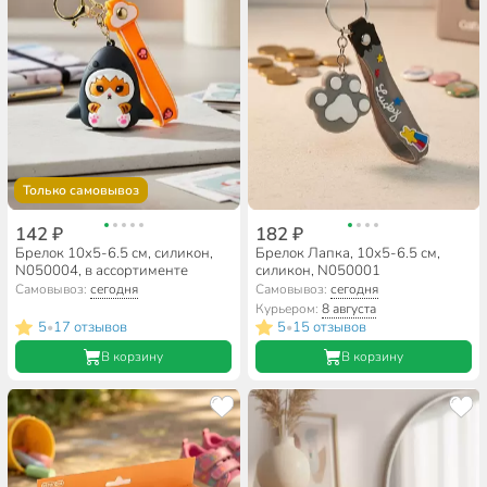
Только самовывоз
142 ₽
182 ₽
Брелок 10х5-6.5 см, силикон,
Брелок Лапка, 10х5-6.5 см,
N050004, в ассортименте
силикон, N050001
Самовывоз:
сегодня
Самовывоз:
сегодня
Курьером:
8 августа
5
17 отзывов
5
15 отзывов
•
•
В корзину
В корзину