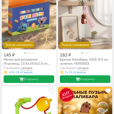
Только самовывоз
Только самовывоз
145 ₽
182 ₽
Мелки для рисования
Брелок Капибара, 10х5-6.5 см,
Игроленд, 13.5х19.5х2.5 см,
силикон, N050003
цветные, в коробке, 8 шт, 284-
Самовывоз:
сегодня
Самовывоз:
сегодня
231
4.9
14 отзывов
5
14 отзывов
•
•
В корзину
В корзину
ХИТ
ПРОДАЖ