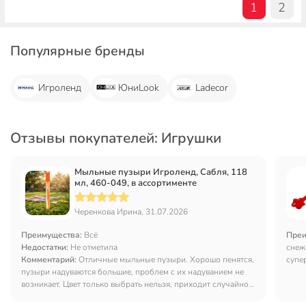
1
2
Популярные бренды
Игроленд
ЮниLook
Ladecor
Отзывы покупателей: Игрушки
Мыльные пузыри Игроленд, Сабля, 118
мл, 460-049, в ассортименте
Черенкова Ирина, 31.07.2026
Преимущества:
Всё
Преи
Недостатки:
Не отметила
снеж
Комментарий:
Отличные мыльные пузыри. Хорошо пенятся,
супе
пузыри надуваются большие, проблем с их надуванием не
проч
возникает. Цвет только выбрать нельзя, приходит случайно
выбранным