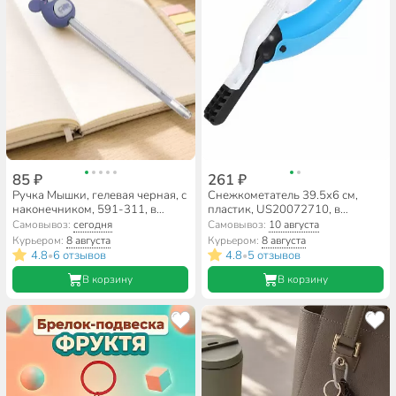
85 ₽
261 ₽
Ручка Мышки, гелевая черная, с
Снежкометатель 39.5х6 см,
наконечником, 591-311, в
пластик, US20072710, в
ассортименте
ассортименте
Самовывоз:
сегодня
Самовывоз:
10 августа
Курьером:
8 августа
Курьером:
8 августа
4.8
6 отзывов
4.8
5 отзывов
•
•
В корзину
В корзину