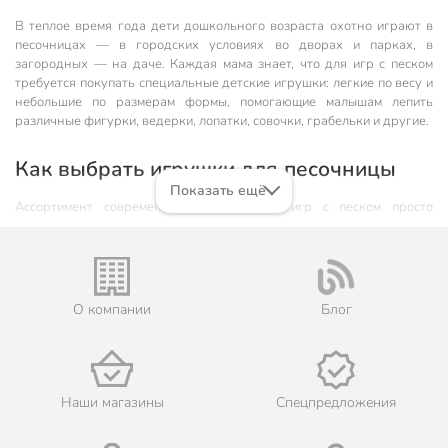
В теплое время года дети дошкольного возраста охотно играют в
песочницах — в городских условиях во дворах и парках, в
загородных — на даче. Каждая мама знает, что для игр с песком
требуется покупать специальные детские игрушки: легкие по весу и
небольшие по размерам формы, помогающие малышам лепить
различные фигурки, ведерки, лопатки, совочки, грабельки и другие.
Как выбрать игрушки для песочницы
Показать ещё
Ассортимент современных игрушек для игр с песком просто
огромен — в продаже можно найти множество их разновидностей,
как по отдельности, так и в наборах. Стоимость их невысока — по
сути это расходные материалы: малыши нередко теряют, ломают их,
меняются друг с дружкой — но с такими демократичными ценами в
этом нет ничего страшного.
О компании
Блог
Но выбирают эту покупку все-таки взрослые — и разумно выбирать
не только по эстетическим критериям. На первом месте —
безопасность!
Наши магазины
Спецпредложения
Как приобретать игрушки для песочницы правильно? Они должны
быть: