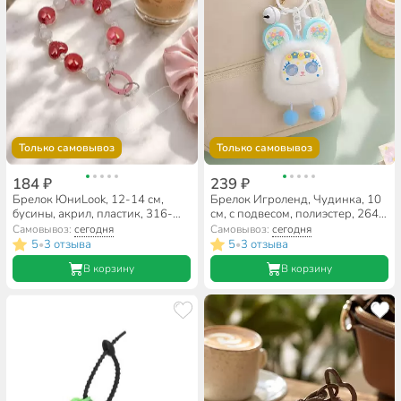
Только самовывоз
Только самовывоз
184 ₽
239 ₽
Брелок ЮниLook, 12-14 см,
Брелок Игроленд, Чудинка, 10
бусины, акрил, пластик, 316-
см, с подвесом, полиэстер, 264-
384, в ассортименте
502, в ассортименте
Самовывоз:
сегодня
Самовывоз:
сегодня
5
3 отзыва
5
3 отзыва
•
•
В корзину
В корзину