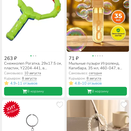
263 ₽
71 ₽
Снежколеп Рогатка, 29х17.5 см,
Мыльные пузыри Игроленд,
пластик, Y2204-441, в
Капибара, 35 мл, 460-047, в
ассортименте
ассортименте
Самовывоз:
10 августа
Самовывоз:
сегодня
Курьером:
8 августа
Курьером:
8 августа
4.9
11 отзывов
4.8
10 отзывов
•
•
В корзину
В корзину
ХИТ
ПРОДАЖ