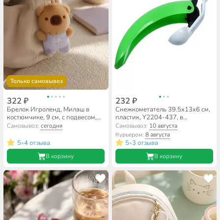
Только самовывоз
322 ₽
232 ₽
Брелок Игроленд, Милаш в
Снежкометатель 39.5х13х6 см,
костюмчике, 9 см, с подвесом,
пластик, Y2204-437, в
полиэстер, 264-572, в
ассортименте
Самовывоз:
сегодня
Самовывоз:
10 августа
ассортименте
Курьером:
8 августа
5
4 отзыва
5
3 отзыва
•
•
В корзину
В корзину