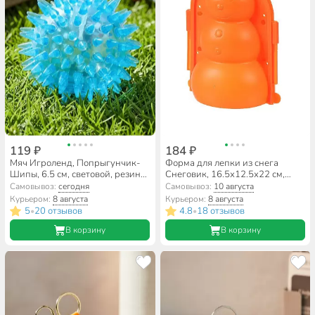
119 ₽
184 ₽
Мяч Игроленд, Попрыгунчик-
Форма для лепки из снега
Шипы, 6.5 см, световой, резина,
Снеговик, 16.5х12.5х22 см,
252-260, в ассортименте
пластик, N010112
Самовывоз:
сегодня
Самовывоз:
10 августа
Курьером:
8 августа
Курьером:
8 августа
5
20 отзывов
4.8
18 отзывов
•
•
В корзину
В корзину