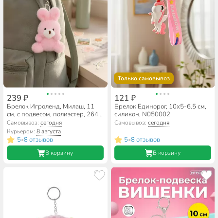
Только самовывоз
239 ₽
121 ₽
Брелок Игроленд, Милаш, 11
Брелок Единорог, 10х5-6.5 см,
см, с подвесом, полиэстер, 264-
силикон, N050002
571, в ассортименте
Самовывоз:
сегодня
Самовывоз:
сегодня
Курьером:
8 августа
5
8 отзывов
5
8 отзывов
•
•
В корзину
В корзину