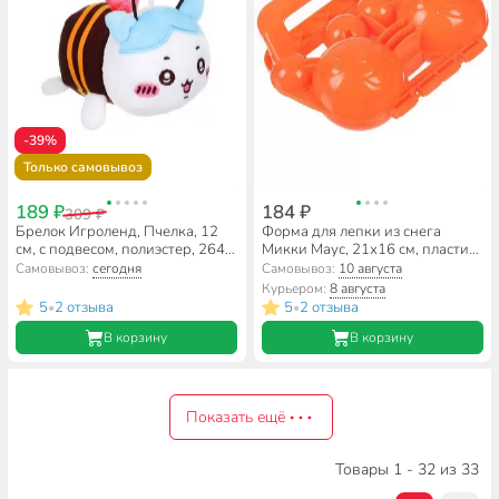
-39%
Только самовывоз
189 ₽
184 ₽
309 ₽
Брелок Игроленд, Пчелка, 12
Форма для лепки из снега
см, с подвесом, полиэстер, 264-
Микки Маус, 21х16 см, пластик,
465, в ассортименте
N010108
Самовывоз:
сегодня
Самовывоз:
10 августа
Курьером:
8 августа
5
2 отзыва
5
2 отзыва
•
•
В корзину
В корзину
Показать ещё
Товары 1 - 32 из 33