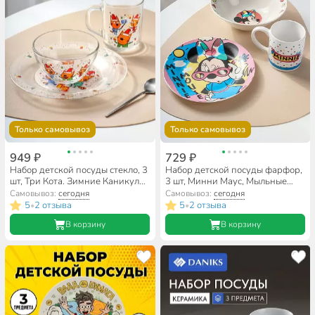
Только самовывоз
Только самовывоз
949 ₽
729 ₽
Набор детской посуды стекло, 3
Набор детской посуды фарфор,
шт, Три Кота. Зимние Каникулы,
3 шт, Минни Маус, Мыльные
подарочная упаковка, 313962
пузыри, подарочная упаковка,
Самовывоз:
сегодня
Самовывоз:
сегодня
293869
5
2 отзыва
5
2 отзыва
•
•
В корзину
В корзину