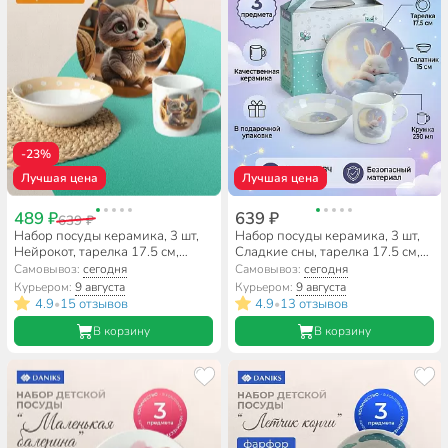
-23%
Лучшая цена
Лучшая цена
489 ₽
639 ₽
639 ₽
Набор посуды керамика, 3 шт,
Набор посуды керамика, 3 шт,
Нейрокот, тарелка 17.5 см,
Сладкие сны, тарелка 17.5 см,
салатник 15 см, кружка 230 мл,
салатник 15 см, кружка 230 мл,
Самовывоз:
сегодня
Самовывоз:
сегодня
Daniks, C1007
Daniks, C1010
Курьером:
9 августа
Курьером:
9 августа
4.9
15 отзывов
4.9
13 отзывов
•
•
В корзину
В корзину