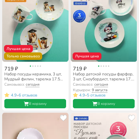
Лучшая цена
Только самовывоз
Лучшая цена
719 ₽
719 ₽
Набор посуды керамика, 3 шт,
Набор детской посуды фарфор,
Мудрый филин, тарелка 17.5
3 шт, Сноубордист, тарелка 17.5
см, салатник 15 см, кружка 230
см, салатник 360 мл, кружка
Самовывоз:
сегодня
Самовывоз:
сегодня
мл, Daniks, C837
210 мл, Daniks
Курьером:
9 августа
4.9
6 отзывов
4.9
5 отзывов
•
•
В корзину
В корзину