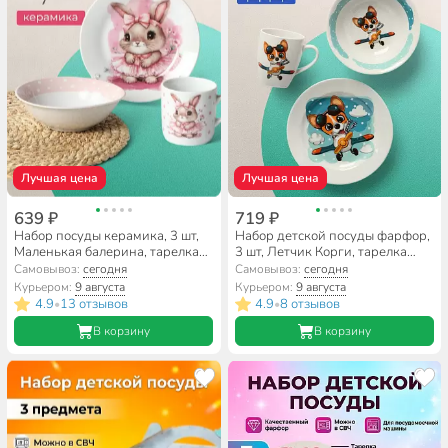
Лучшая цена
Лучшая цена
639 ₽
719 ₽
Набор посуды керамика, 3 шт,
Набор детской посуды фарфор,
Маленькая балерина, тарелка
3 шт, Летчик Корги, тарелка
17.5 см, салатник 15 см, кружка
17.5 см, салатник 360 мл,
Самовывоз:
сегодня
Самовывоз:
сегодня
230 мл, Daniks, C1009
кружка 210 мл, Daniks
Курьером:
9 августа
Курьером:
9 августа
4.9
13 отзывов
4.9
8 отзывов
•
•
В корзину
В корзину