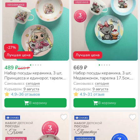
-27%
Лучшая цена
Лучшая цена
489 ₽
669 ₽
669 ₽
Набор посуды керамика, 3 шт,
Набор посуды керамика, 3 шт,
Принцесса и единорог, тарелка
Медвежонок, тарелка 17.5см,
17.5/18 см, салатник 15 см,
салатник 15см/350мл, кружка
Самовывоз:
сегодня
Самовывоз:
сегодня
кружка 230 мл, Daniks
230мл, Daniks, C524
Курьером:
9 августа
Курьером:
9 августа
4.9
36 отзывов
4.9
31 отзыв
•
•
В корзину
В корзину