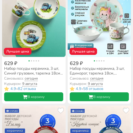
Лучшая цена
Лучшая цена
629 ₽
629 ₽
Набор посуды керамика, 3 шт,
Набор посуды керамика, 3 шт,
Синий грузовик, тарелка 18см,
Единорог, тарелка 18см,
салатник 15см/350мл, кружка
салатник 15см, кружка 230мл,
Самовывоз:
сегодня
Самовывоз:
сегодня
230мл, Daniks, C425
Daniks, C518
Курьером:
9 августа
Курьером:
9 августа
4.9
82 отзыва
4.9
58 отзывов
•
•
В корзину
В корзину