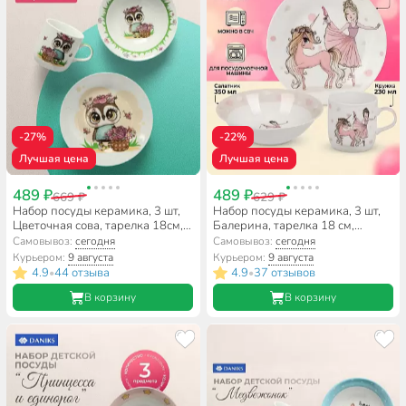
-27%
-22%
Лучшая цена
Лучшая цена
489 ₽
489 ₽
669 ₽
629 ₽
Набор посуды керамика, 3 шт,
Набор посуды керамика, 3 шт,
Цветочная сова, тарелка 18см,
Балерина, тарелка 18 см,
салатник 15см/350мл, кружка
салатник 15 см, кружка 230 мл,
Самовывоз:
сегодня
Самовывоз:
сегодня
230мл, Daniks, C640
Daniks, C835
Курьером:
9 августа
Курьером:
9 августа
4.9
44 отзыва
4.9
37 отзывов
•
•
В корзину
В корзину