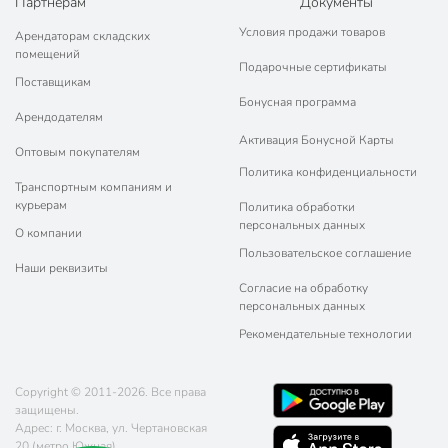
Партнерам
Документы
Условия продажи товаров
Арендаторам складских
помещений
Подарочные сертификаты
Поставщикам
Бонусная программа
Арендодателям
Активация Бонусной Карты
Оптовым покупателям
Политика конфиденциальности
Транспортным компаниям и
курьерам
Политика обработки
персональных данных
О компании
Пользовательское соглашение
Наши реквизиты
Согласие на обработку
персональных данных
Рекомендательные технологии
Copyright © 2011-2026. Все права
защищены.
Адрес: г. Москва, ул. Чертановская
20 (метро Южная)