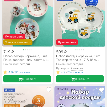
Лучшая цена
Только самовывоз
Лучшая цена
719 ₽
599 ₽
Набор посуды керамика, 3 шт,
Набор посуды керамика, 3 шт,
Пони, тарелка 18см, салатник
Трактор, тарелка 17.5/18 см,
15см/350мл, кружка 230мл,
салатник 15 см, кружка 230 мл,
Самовывоз:
сегодня
Самовывоз:
сегодня
Daniks, C589
Daniks
Курьером:
9 августа
4.9
30 отзывов
4.9
25 отзывов
•
•
В корзину
В корзину