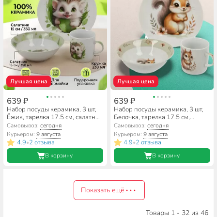
Лучшая цена
Лучшая цена
639 ₽
639 ₽
Набор посуды керамика, 3 шт,
Набор посуды керамика, 3 шт,
Ёжик, тарелка 17.5 см, салатник
Белочка, тарелка 17.5 см,
15 см/350 мл, кружка 230 мл,
салатник 15 см/350 мл, кружка
Самовывоз:
сегодня
Самовывоз:
сегодня
Daniks
230 мл, Daniks
Курьером:
9 августа
Курьером:
9 августа
4.9
2 отзыва
4.9
2 отзыва
•
•
В корзину
В корзину
Показать ещё
Товары 1 - 32 из 46