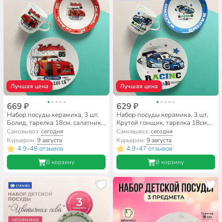
Лучшая цена
Лучшая цена
669 ₽
629 ₽
Набор посуды керамика, 3 шт,
Набор посуды керамика, 3 шт,
Болид, тарелка 18см, салатник
Крутой гонщик, тарелка 18см,
15см/350мл, кружка 230мл,
салатник 15см/350мл, кружка
Самовывоз:
сегодня
Самовывоз:
сегодня
Daniks, C623
230мл, Daniks, C622
Курьером:
9 августа
Курьером:
9 августа
4.9
48 отзывов
4.9
47 отзывов
•
•
В корзину
В корзину