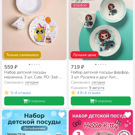
Только самовывоз
Лучшая цена
559 ₽
719 ₽
Набор детской посуды
Набор детской посуды фарфор,
керамика, 3 шт, Cute, PO-3sd-
3 шт, Русалка и друг Кит,
779
тарелка 17.5 см, салатник 360
Самовывоз:
сегодня
Самовывоз:
сегодня
мл, кружка 210 мл, Daniks
Курьером:
9 августа
5
4 отзыва
4.8
4 отзыва
•
•
В корзину
В корзину