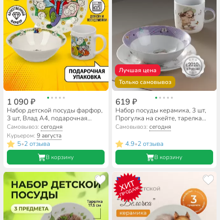
Лучшая цена
Только самовывоз
1 090 ₽
619 ₽
Набор детской посуды фарфор,
Набор посуды керамика, 3 шт,
3 шт, Влад А4, подарочная
Прогулка на скейте, тарелка
упаковка, ND Play, 315085
17.5 см, салатник 15 см/350 мл,
Самовывоз:
сегодня
Самовывоз:
сегодня
кружка 230 мл, Daniks
Курьером:
9 августа
5
2 отзыва
4.9
2 отзыва
•
•
В корзину
В корзину
ХИТ
ПРОДАЖ