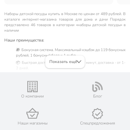
Наборы детской посуды купить в Москве по ценам от 489 рублей. В
каталоге интернет-магазина товаров для дома и дачи Порядок
представлено 46 товаров в категории «наборы детской посуды» в
наличии
Наши преимущества:
🎁 Бонусная система. Максимальный кэшбэк до 119 бонусных
рублей, 1 бонусный балл = 1 рубль.
Показать ещё
📦 Быстрая доставка. Самовывоз от 60 минут, доставка - от 1-
2 дней.
🛒 Бесплатный самовывоз из магазинов города Москва.
Жители Московской области могут сделать заказ и оплатить
его онлайн на официальном сайте сети магазинов Порядок.
💳 Оплата: онлайн на сайте интернет-гипермаркета или
О компании
Блог
наличными при получении.
🛍 Скидки, акции, распродажи каждый день!
📜 Только оригинальная продукция. Интернет-гипермаркет
Порядок - официальный представитель ведущих мировых
Наши магазины
Спецпредложения
марок.