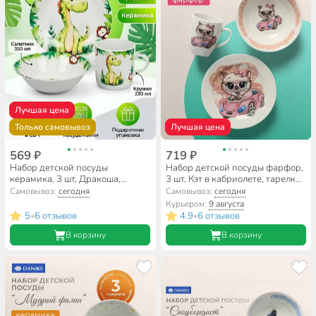
Лучшая цена
Только самовывоз
Лучшая цена
569 ₽
719 ₽
Набор детской посуды
Набор детской посуды фарфор,
керамика, 3 шт, Дракоша,
3 шт, Кэт в кабриолете, тарелка
тарелка 17.5 см, салатник 15
17.5 см, салатник 360 мл,
Самовывоз:
сегодня
Самовывоз:
сегодня
см/350 мл, кружка 230 мл,
кружка 210 мл, Daniks
Курьером:
9 августа
Daniks
5
6 отзывов
4.9
6 отзывов
•
•
В корзину
В корзину