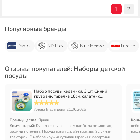
1
2
Популярные бренды
Daniks
ND Play
Blue Meowz
Loraine
Отзывы покупателей: Наборы детской
посуды
Набор посуды керамика, 3 шт, Синий
грузовик, тарелка 18см, салатник
15см/350мл, кружка 230мл, Daniks, C425
Алена Гладышева, 21.06.2026
Преимущества:
Яркая
Комм
Комментарий:
Купила сыну раньше у нас была резиновая,
небо
решили поменять. Посуда яркая дизайн красивый с синим
расст
трактором. В наборе кружка суповая тарелка и десертная.