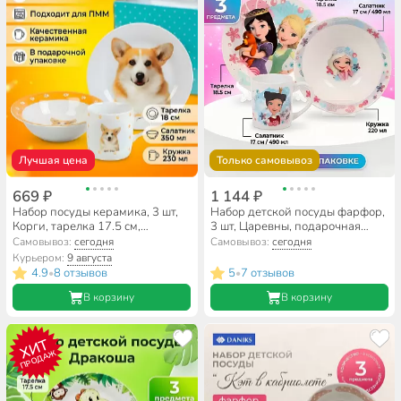
Лучшая цена
Только самовывоз
669 ₽
1 144 ₽
Набор посуды керамика, 3 шт,
Набор детской посуды фарфор,
Корги, тарелка 17.5 см,
3 шт, Царевны, подарочная
салатник 15 см, кружка 230 мл,
упаковка, ND Play, 309964
Самовывоз:
сегодня
Самовывоз:
сегодня
Daniks, C1008
Курьером:
9 августа
4.9
8 отзывов
5
7 отзывов
•
•
В корзину
В корзину
ХИТ
ПРОДАЖ