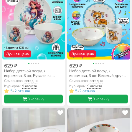
Лучшая цена
Лучшая цена
629 ₽
629 ₽
Набор детской посуды
Набор детской посуды
керамика, 3 шт, Русалочка,
керамика, 3 шт, Веселый друг,
тарелка 17.5 см, салатник 15
тарелка 17.5 см, салатник 15
Самовывоз:
сегодня
Самовывоз:
сегодня
см/350 мл, кружка 230 мл,
см/350 мл, кружка 230 мл,
Курьером:
9 августа
Курьером:
9 августа
Daniks
Daniks
5
2 отзыва
5
2 отзыва
•
•
В корзину
В корзину