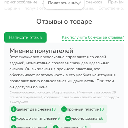
приспособление для изготовления снежков. Причём
Показать ещё
шарики получаются идеальной формы. Естественно,
снежки можно лепить и руками, но в морозные дни делать
Отзывы о товаре
это трудно, да и варежки становятся мокрыми
в считаные минуты.
Написать отзыв
Как получить бонусы за отзывы?
Характеристики:
Размер: 9.5 см х 38 см;
Мнение покупателей
Страна производитель: Китай;
Этот снежколеп превосходно справляется со своей
задачей, моментально создавая сразу два идеальных
Состав: пластик.
снежка. Он выполнен из прочного пластика, что
обеспечивает долговечность, а его удобная конструкция
Компактная и удобная форма для лепки снежков
позволяет легко пользоваться им даже детям. При этом
разработана специально для детей. С ее помощью можно
он доступен по цене.
легко и быстро налепить множество снежков. Нужно
Сгенерировано с помощью Искусственного Интеллекта на основе 29
просто наполнить форму снегом и плотно сжать. При этом
отзывов покупателей, собранных с различных тематических площадок
руки ребенка не замерзнут, перчатки останутся сухими.
в интернете
Веселый досуг в снежный зимний период гарантирован!
делает два снежка
13
прочный пластик
10
Играйте, лепите, развлекайтесь!
хорошо лепит снежки
9
удобно держать
6
Техническая информация
доступная цена
6
качественный
3