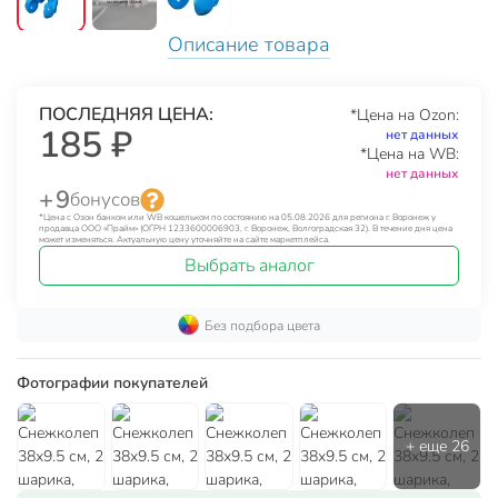
Описание товара
ПОСЛЕДНЯЯ ЦЕНА:
*Цена на Ozon:
185 ₽
нет данных
*Цена на WB:
нет данных
+ 9
бонусов
*Цена с Озон банком или WB кошельком по состоянию на 05.08.2026 для региона г. Воронеж у
продавца ООО «Прайм» (ОГРН 1233600006903, г. Воронеж, Волгоградская 32). В течение дня цена
может изменяться. Актуальную цену уточняйте на сайте маркетплейса.
Выбрать аналог
Без подбора цвета
Фотографии покупателей