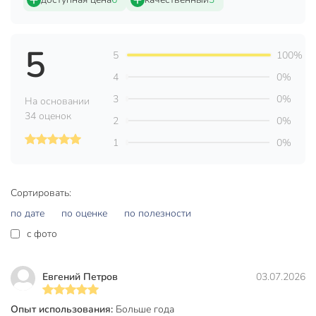
Материал
пластик
Страна производства
Китай
5
5
100%
Цвет
в ассортименте
4
0%
Артикул производителя
Y2204-440
3
0%
На основании
34 оценок
2
0%
Вес в упаковке
130 г
1
0%
Габариты упаковки
8 x 11 x 37 см
Сортировать:
по дате
по оценке
по полезности
c фото
Евгений Петров
03.07.2026
Опыт использования:
Больше года