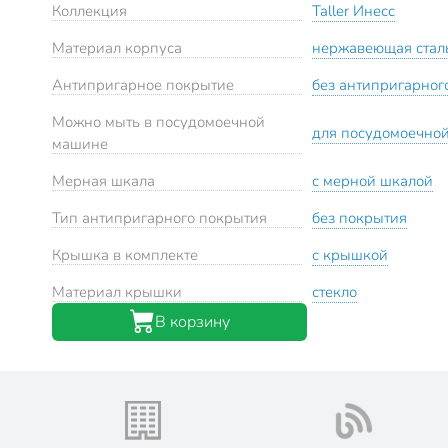
Коллекция
Taller Инесс
Материал корпуса
нержавеющая стал
Антипригарное покрытие
без антипригарног
Можно мыть в посудомоечной
для посудомоечно
машине
Мерная шкала
с мерной шкалой
Тип антипригарного покрытия
без покрытия
Крышка в комплекте
с крышкой
Материал крышки
стекло
В корзину