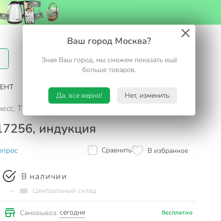
Вход / Регистрация
Ваш город Москва?
Зная Ваш город, мы сможем показать ещё
Избранное
Корзина
больше товаров.
ЕНТ
САД И ОГОРОД
ТУРИЗМ. ОТДЫХ НА ДАЧЕ
Да, все верно!
Нет, изменить
Инесс, TR-17256, индукция
-17256, индукция
опрос
Сравнить
В избранное
В наличии
~
Центральный склад
сегодня
Самовывоз:
бесплатно