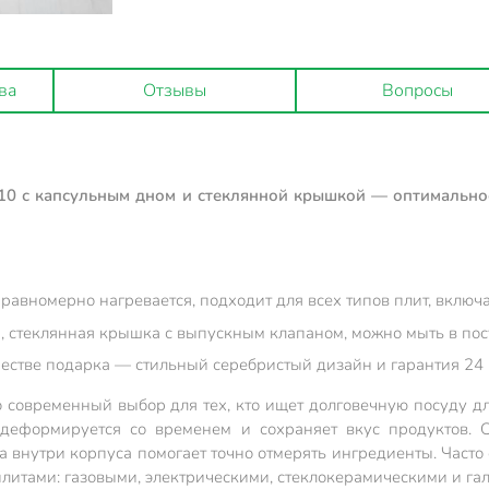
ва
Отзывы
Вопросы
/10 с капсульным дном и стеклянной крышкой — оптимально
 равномерно нагревается, подходит для всех типов плит, вклю
ла, стеклянная крышка с выпускным клапаном, можно мыть в п
ачестве подарка — стильный серебристый дизайн и гарантия 24
о современный выбор для тех, кто ищет долговечную посуду 
е деформируется со временем и сохраняет вкус продуктов.
а внутри корпуса помогает точно отмерять ингредиенты. Част
литами: газовыми, электрическими, стеклокерамическими и га