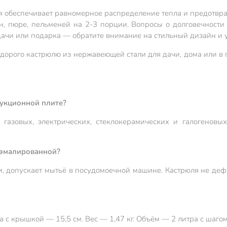
рюля обеспечивает равномерное распределение тепла и предотв
н, пюре, пельменей на 2-3 порции. Вопросы о долговечности
дачи или подарка — обратите внимание на стильный дизайн и 
орого кастрюлю из нержавеющей стали для дачи, дома или в п
дукционной плите?
 газовых, электрических, стеклокерамических и галогеновы
 эмалированной?
хи, допускает мытьё в посудомоечной машине. Кастрюля не д
 с крышкой — 15,5 см. Вес — 1,47 кг. Объём — 2 литра с шагом 