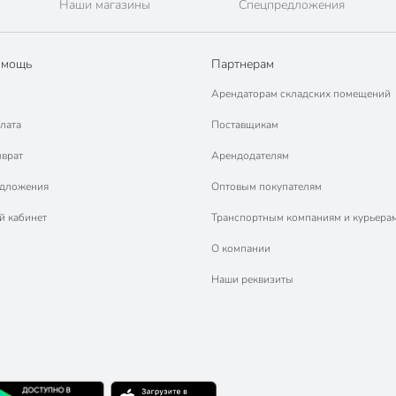
Наши магазины
Спецпредложения
омощь
Партнерам
Арендаторам складских помещений
лата
Поставщикам
зврат
Арендодателям
едложения
Оптовым покупателям
й кабинет
Транспортным компаниям и курьера
О компании
Наши реквизиты