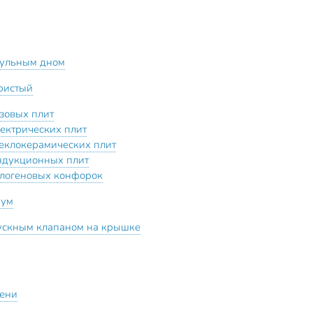
сульным дном
ристый
азовых плит
лектрических плит
теклокерамических плит
ндукционных плит
алогеновых конфорок
иум
ускным клапаном на крышке
ени