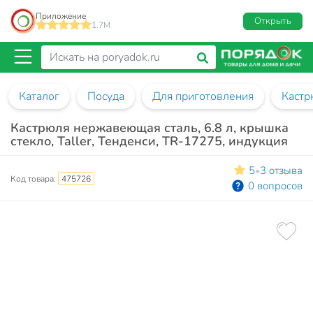
Приложение
Открыть
1.7M
Каталог
Посуда
Для приготовления
Кастр
Кастрюля нержавеющая сталь, 6.8 л, крышка
стекло, Taller, Тенденси, TR-17275, индукция
5
3 отзыва
•
Код товара:
475726
0 вопросов