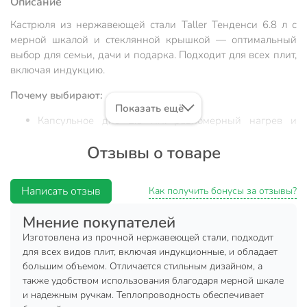
Описание
Кастрюля из нержавеющей стали Taller Тенденси 6.8 л с
мерной шкалой и стеклянной крышкой — оптимальный
выбор для семьи, дачи и подарка. Подходит для всех плит,
включая индукцию.
Почему выбирают:
Показать ещё
Капсульное дно 2.8 мм: равномерный нагрев и
экономия энергии — варите супы, каши и макароны
Отзывы о товаре
без пригорания
Объем 6.8 л и сталь 18/10: вместимость для больших
порций, долговечность и легкая очистка в
Написать отзыв
Как получить бонусы за отзывы?
посудомоечной машине
Мнение покупателей
Универсальность: готовьте дома, на даче,
используйте как практичный подарок —
Изготовлена из прочной нержавеющей стали, подходит
совместимость с газовыми, индукционными,
для всех видов плит, включая индукционные, и обладает
стеклокерамическими и электрическими плитами
большим объемом. Отличается стильным дизайном, а
также удобством использования благодаря мерной шкале
Если вы ищете, какую кастрюлю выбрать для
и надежным ручкам. Теплопроводность обеспечивает
индукционной плиты или как выбрать кастрюлю для