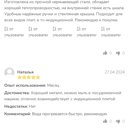
Изготовлена из прочной нержавеющей стали, обладает
Какой объем и размеры у этой модели?
хорошей теплопроводностью, на внутренней стенке есть шкала.
Удобные надёжные ручки и стеклянная крышка. Подходит для
Объем кастрюли — 6.8 литра, диаметр — 26 см, высота без
всех видов плит, в т.ч индукционной. Рекомендую к покупке.
крышки — 13.5 см, вес — 2.47 кг. Крышка из
термостойкого стекла с выпускным клапаном входит в
комплект.
Техническая информация
0
0
Вес, кг
2.47 кг
Диаметр, см
26 см
Наталья
27.04.2024
Толщина дна, мм
2.8 мм
Опыт использования:
Месяц
Диаметр дна, см
23 см
Достоинства:
Хороший металл, можно мыть в посудомоечной
Объем, л
7 л
машине, отлично взаимодействует с индукционной плитой
Недостатки:
Нет
Размер крышки, см
26 см
Комментарий:
Вода прогревается быстро, рекомендую
Высота без крышки, см
13.5 см
0
0