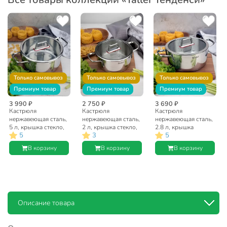
Только самовывоз
Только самовывоз
Только самовывоз
Премиум товар
Премиум товар
Премиум товар
3 990 ₽
2 750 ₽
3 690 ₽
Кастрюля
Кастрюля
Кастрюля
нержавеющая сталь,
нержавеющая сталь,
нержавеющая сталь,
5 л, крышка стекло,
2 л, крышка стекло,
2.8 л, крышка
5
3
5
Taller, Тенденси,
Taller, Тенденси,
стекло, Taller,
17274, индукция
17272, индукция
Тенденси, 17273,
В корзину
В корзину
В корзину
индукция
Описание товара