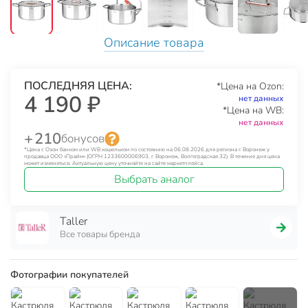
Описание товара
ПОСЛЕДНЯЯ ЦЕНА:
*Цена на Ozon:
4 190 ₽
нет данных
*Цена на WB:
нет данных
+ 210
бонусов
*Цена с Озон банком или WB кошельком по состоянию на 06.08.2026 для региона г. Воронеж у
продавца ООО «Прайм» (ОГРН 1233600006903, г. Воронеж, Волгоградская 32). В течение дня цена
может изменяться. Актуальную цену уточняйте на сайте маркетплейса.
Выбрать аналог
Taller
Все товары бренда
Фотографии покупателей