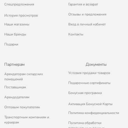
Спецпредложения
Гарантия и возврат
Материал крышки
стекло
Отзывы и предложения
История просмотров
с капсульным
Тип дна
Наши магазины
Вход в личный кабинет
дном
Наши бренды
Контакты
Цвет
серебристый
Подарки
для газовых плит
для индукционных
плит
Партнерам
Документы
для
Совместимые плиты
Условия продажи товаров
стеклокерамических
Арендаторам складских
помещений
плит
Подарочные сертификаты
для электрических
Поставщикам
плит
Бонусная программа
Арендодателям
с выпускным
Активация Бонусной Карты
Оптовым покупателям
Выпускной клапан у крышки
клапаном на
Политика конфиденциальности
крышке
Транспортным компаниям и
курьерам
Политика обработки
Марка стали
18/10