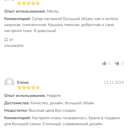
получаете надежность и уверенность в покупке.
Опыт использования:
Месяц
Оформите заказ на кастрюлю Taller Тенденси 6.8 л по
выгодной цене — получите универсальное решение для
Комментарий:
Супер кастрюля! Большой объем, как и хотела,
широкая, симпатичная. Крышка тяжелая, добротная и сама
кухни, дачи или подарка с гарантией качества и быстрой
кастрюля тоже. Я довольна!
доставкой.
Частые вопросы:
Можно ли использовать кастрюлю Taller Тенденси TR-
17275 на индукционной плите?
0
0
Да, кастрюля подходит для индукционных, газовых,
стеклокерамических и электрических плит благодаря
специальному капсульному дну.
Елена
12.11.2024
Чем выгодно отличается от кастрюль с эмалированным
Опыт использования:
Неделя
покрытием?
Достоинства:
Качество, дизайн, большой объём.
Нержавеющая сталь 18/10 устойчива к царапинам, не
Недостатки:
Высокая цена без скидки.
впитывает запахи, легко очищается и не требует особого
Комментарий:
Кастрюля очень понравилась. Брали в подарок
ухода — кастрюля подходит для посудомоечной машины.
для большой семьи. Стильный, современный дизайн.