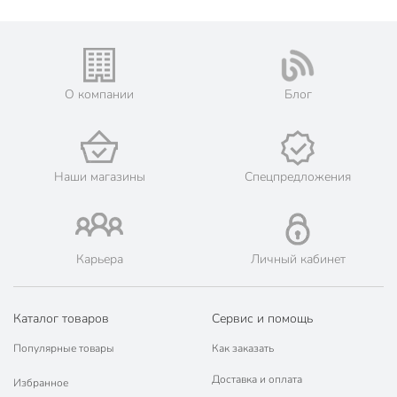
Высота с крышкой, см
17.5 см
Бренд
Taller
Страна производства
Китай
О компании
Блог
Коллекция
Taller Тенденси
нержавеющая
Материал корпуса
сталь
Наши магазины
Спецпредложения
без
Антипригарное покрытие
антипригарного
покрытия
для
Карьера
Личный кабинет
Можно мыть в посудомоечной
посудомоечной
машине
машины
Каталог товаров
Сервис и помощь
Мерная шкала
с мерной шкалой
Популярные товары
Как заказать
Тип антипригарного покрытия
без покрытия
Доставка и оплата
Избранное
Крышка в комплекте
с крышкой