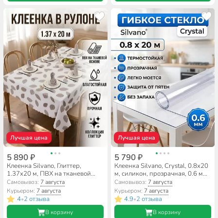
Лучшая цена
Лучшая цена
5 890 ₽
5 790 ₽
Клеенка Silvano, Глиттер,
Клеенка Silvano, Crystal, 0.8х20
1.37х20 м, ПВХ на тканевой
м, силикон, прозрачная, 0.6 мм,
основе, Листики, MT-2682S
RF004
Самовывоз:
7 августа
Самовывоз:
7 августа
Курьером:
7 августа
Курьером:
7 августа
4
2 отзыва
4.9
2 отзыва
•
•
В корзину
В корзину