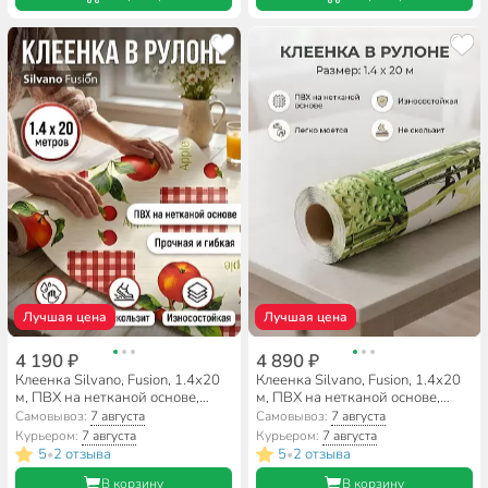
Лучшая цена
Лучшая цена
4 190 ₽
4 890 ₽
Клеенка Silvano, Fusion, 1.4х20
Клеенка Silvano, Fusion, 1.4х20
м, ПВХ на нетканой основе,
м, ПВХ на нетканой основе,
81377
81206
Самовывоз:
7 августа
Самовывоз:
7 августа
Курьером:
7 августа
Курьером:
7 августа
5
2 отзыва
5
2 отзыва
•
•
В корзину
В корзину