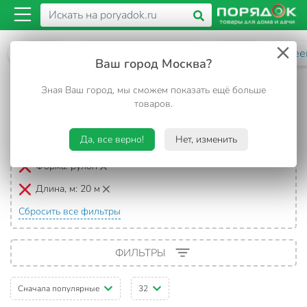
Каталог
Предметы интерьера
Декор
Клее
Ваш город Москва?
Клеенки в рулонах длиной 20 м
Зная Ваш город, мы сможем показать ещё больше
товаров.
155 товаров
Да, все верно!
Нет, изменить
Выбранные фильтры:
Форма:
рулон
Длина, м:
20 м
Сбросить все фильтры
ФИЛЬТРЫ
Сначала популярные
32