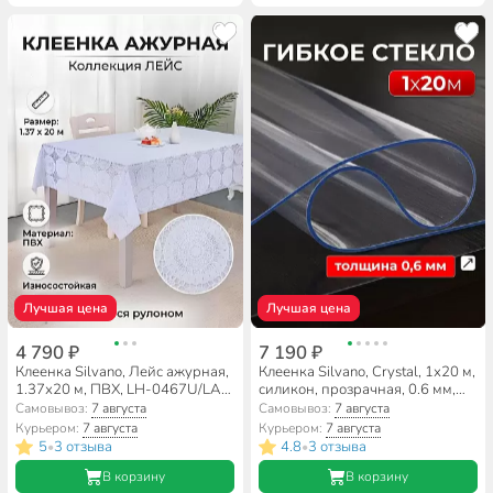
Лучшая цена
Лучшая цена
4 790 ₽
7 190 ₽
Клеенка Silvano, Лейс ажурная,
Клеенка Silvano, Crystal, 1х20 м,
1.37х20 м, ПВХ, LH-0467U/LA-
силикон, прозрачная, 0.6 мм,
0467U
RF005
Самовывоз:
7 августа
Самовывоз:
7 августа
Курьером:
7 августа
Курьером:
7 августа
5
3 отзыва
4.8
3 отзыва
•
•
В корзину
В корзину