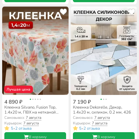
Лучшая цена
4 890 ₽
7 190 ₽
Клеенка Silvano, Fusion Top,
Клеенка Dekorelle, Декор,
1.4х20 м, ПВХ на нетканой
1.4х20 м, силикон, 0.2 мм, 426
основе, FB83297
Самовывоз:
7 августа
Самовывоз:
7 августа
Курьером:
7 августа
Курьером:
7 августа
5
2 отзыва
5
2 отзыва
•
•
В корзину
В корзину