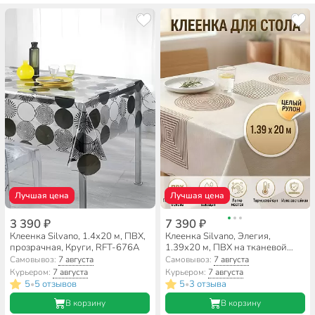
Лучшая цена
Лучшая цена
3 390 ₽
7 390 ₽
Клеенка Silvano, 1.4х20 м, ПВХ,
Клеенка Silvano, Элегия,
прозрачная, Круги, RFT-676A
1.39х20 м, ПВХ на тканевой
основе, золотая, PW-003-
Самовывоз:
7 августа
Самовывоз:
7 августа
CR256
Курьером:
7 августа
Курьером:
7 августа
5
5 отзывов
5
3 отзыва
•
•
В корзину
В корзину