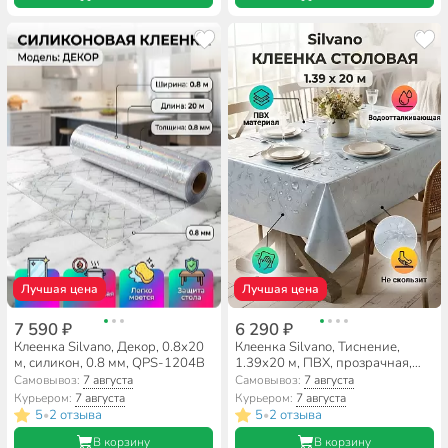
Лучшая цена
Лучшая цена
7 590 ₽
6 290 ₽
Клеенка Silvano, Декор, 0.8х20
Клеенка Silvano, Тиснение,
м, силикон, 0.8 мм, QPS-1204B
1.39х20 м, ПВХ, прозрачная,
TC173-001
Самовывоз:
7 августа
Самовывоз:
7 августа
Курьером:
7 августа
Курьером:
7 августа
5
2 отзыва
5
2 отзыва
•
•
В корзину
В корзину