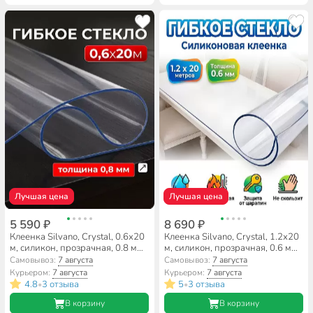
Лучшая цена
Лучшая цена
5 590 ₽
8 690 ₽
Клеенка Silvano, Crystal, 0.6х20
Клеенка Silvano, Crystal, 1.2х20
м, силикон, прозрачная, 0.8 мм,
м, силикон, прозрачная, 0.6 мм,
RF007
RF006
Самовывоз:
7 августа
Самовывоз:
7 августа
Курьером:
7 августа
Курьером:
7 августа
4.8
3 отзыва
5
3 отзыва
•
•
В корзину
В корзину