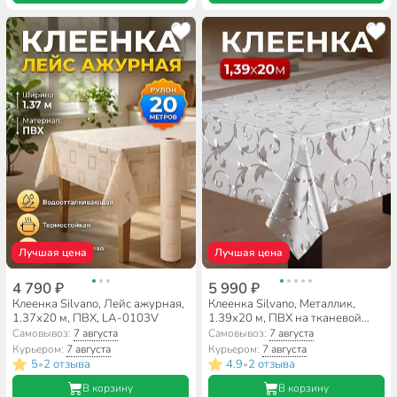
Лучшая цена
Лучшая цена
4 790 ₽
5 990 ₽
Клеенка Silvano, Лейс ажурная,
Клеенка Silvano, Металлик,
1.37х20 м, ПВХ, LA-0103V
1.39х20 м, ПВХ на тканевой
основе, серебро, PW297-001
Самовывоз:
7 августа
Самовывоз:
7 августа
Курьером:
7 августа
Курьером:
7 августа
5
2 отзыва
4.9
2 отзыва
•
•
В корзину
В корзину