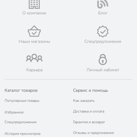
его онлайн на официальном сайте сети магазинов Порядок.
💳 Оплата: онлайн на сайте интернет-гипермаркета или
О компании
Блог
наличными при получении.
🛍 Скидки, акции, распродажи каждый день!
📜 Только оригинальная продукция. Интернет-гипермаркет
Порядок - официальный представитель ведущих мировых
Наши магазины
Спецпредложения
марок.
Карьера
Личный кабинет
Каталог товаров
Сервис и помощь
Популярные товары
Как заказать
Доставка и оплата
Избранное
Спецпредложения
Гарантия и возврат
Отзывы и предложения
История просмотров