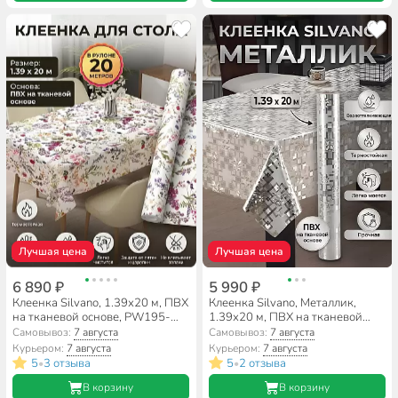
Лучшая цена
Лучшая цена
6 890 ₽
5 990 ₽
Клеенка Silvano, 1.39х20 м, ПВХ
Клеенка Silvano, Металлик,
на тканевой основе, PW195-
1.39х20 м, ПВХ на тканевой
R1133-1-2
основе, светлое золото, PW218-
Самовывоз:
7 августа
Самовывоз:
7 августа
035
Курьером:
7 августа
Курьером:
7 августа
5
3 отзыва
5
2 отзыва
•
•
В корзину
В корзину