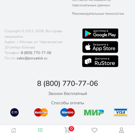
персональных данных
Рекомендательные технологии
Copyright © 2011-2026. Все права
защищены.
Адрес: г. Москва, ул. Чертановская
20 (метро Южная)
Телефон:
8 (800) 770-77-06
Почта:
sales@poryadok.ru
8 (800) 770-77-06
Звонок бесплатный
Способы оплаты
0