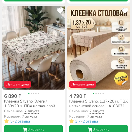
Лучшая цена
Лучшая цена
6 890 ₽
4 790 ₽
Клеенка Silvano, Элегия,
Клеенка Silvano, 1.37х20 м, ПВХ
1.39х20 м, ПВХ на тканевой
на тканевой основе, LA-03071
основе, PW195-R1702-1
Самовывоз:
7 августа
Самовывоз:
7 августа
Курьером:
7 августа
Курьером:
7 августа
5
2 отзыва
3.7
2 отзыва
•
•
В корзину
В корзину