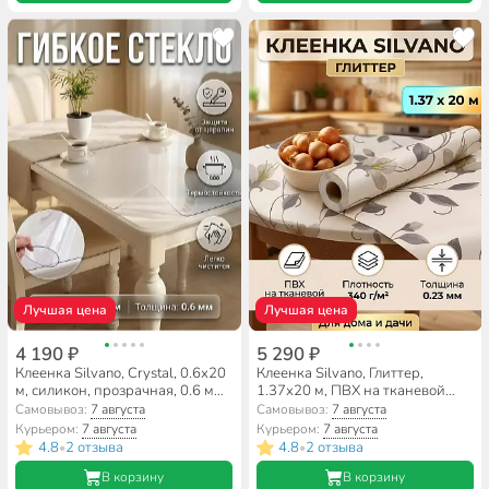
Лучшая цена
Лучшая цена
4 190 ₽
5 290 ₽
Клеенка Silvano, Crystal, 0.6х20
Клеенка Silvano, Глиттер,
м, силикон, прозрачная, 0.6 мм,
1.37х20 м, ПВХ на тканевой
RF003
основе, MT-1307AX
Самовывоз:
7 августа
Самовывоз:
7 августа
Курьером:
7 августа
Курьером:
7 августа
4.8
2 отзыва
4.8
2 отзыва
•
•
В корзину
В корзину