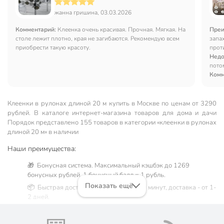
жанна гришина, 03.03.2026
Комментарий:
Клеенка очень красивая. Прочная. Мягкая. На
Преи
столе лежит плотно, края не загибаются. Рекомендую всем
запа
приобрести такую красоту.
прот
Недо
потом
Комм
Клеенки в рулонах длиной 20 м купить в Москве по ценам от 3290
рублей. В каталоге интернет-магазина товаров для дома и дачи
Порядок представлено 155 товаров в категории «клеенки в рулонах
длиной 20 м» в наличии
Наши преимущества:
🎁 Бонусная система. Максимальный кэшбэк до 1269
бонусных рублей, 1 бонусный балл = 1 рубль.
Показать ещё
📦 Быстрая доставка. Самовывоз от 60 минут, доставка - от 1-
2 дней.
🛒 Бесплатный самовывоз из магазинов города Москва.
Жители Московской области могут сделать заказ и оплатить