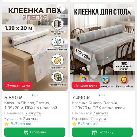
Лучшая цена
Лучшая цена
6 890 ₽
7 490 ₽
Клеенка Silvano, Элегия,
Клеенка Silvano, Элегия,
1.39х20 м, ПВХ на тканевой
1.39х20 м, ПВХ на тканевой
основе, PW195-R988-1-2
основе, PW94-R192-3-2
Самовывоз:
7 августа
Самовывоз:
7 августа
Курьером:
7 августа
Курьером:
7 августа
5
3 отзыва
5
3 отзыва
•
•
В корзину
В корзину