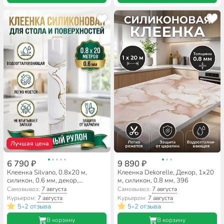
Лучшая цена
6 790 ₽
9 890 ₽
Клеенка Silvano, 0.8х20 м,
Клеенка Dekorelle, Декор, 1х20
силикон, 0.6 мм, декор,
м, силикон, 0.8 мм, 396
QPS1230
Самовывоз:
7 августа
Самовывоз:
7 августа
Курьером:
7 августа
Курьером:
7 августа
5
2 отзыва
5
2 отзыва
•
•
В корзину
В корзину