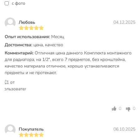
c фото
отопления
для алюминиевого
Назначение
радиатора
Любовь
04.12.2025
для чугунного
радиатора
Опыт использования:
Месяц
универсальный
Достоинства:
цена, качество
Тип крепления
резьба
Комментарий:
Отличная цена данного Комплекта монтажного
для радиатора, на 1/2", всего 7 предметов, без кронштейна,
Артикул производителя
AD-1001 1/2
качество материала отличное, хорошо устанавливаются
предметы и не протекают.
Вес в упаковке
365 г
Габариты упаковки
13 x 10 x 3 см
0
0
Покупатель
06.10.2025