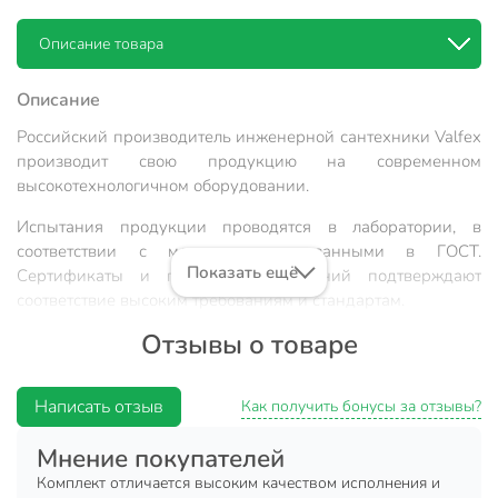
Описание товара
Описание
Российский производитель инженерной сантехники Valfex
производит свою продукцию на современном
высокотехнологичном оборудовании.
Испытания продукции проводятся в лаборатории, в
соответствии с методиками, указанными в ГОСТ.
Показать ещё
Сертификаты и протоколы испытаний подтверждают
соответствие высоким требованиям и стандартам.
Отзывы о товаре
Характеристики:
Производитель: Valfex;
Написать отзыв
Как получить бонусы за отзывы?
Размер: 1/2";
В комплекте: переходник правый (2 шт.), переходник
Мнение покупателей
левый (2 шт.), заглушка (1 шт.), воздухоотводчик
Комплект отличается высоким качеством исполнения и
ручной (1 шт.), ключ для воздухоотводчика (1 шт.).