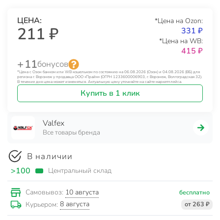
ЦЕНА:
*Цена на Ozon:
211 ₽
331 ₽
*Цена на WB:
415 ₽
+ 11
бонусов
*Цена с Озон банком или WB кошельком по состоянию на 06.08.2026 (Озон) и 04.08.2026 (ВБ) для
региона г. Воронеж у продавца ООО «Прайм» (ОГРН 1233600006903, г. Воронеж, Волгоградская 32).
В течение дня цена может изменяться. Актуальную цену уточняйте на сайте маркетплейса.
Купить в 1 клик
Valfex
Все товары бренда
В наличии
>100
Центральный склад
10 августа
Самовывоз:
бесплатно
8 августа
Курьером:
от 263 ₽