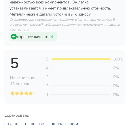
надежностью всех компонентов. Он легко
устанавливается и имеет привлекательную стоимость.
Комплект используется для подключения радиаторов к
Металлические детали устойчивы к износу.
сети отопления. При помощи этого комплекта можно
Сгенерировано с помощью Искусственного Интеллекта на основе 5
подключить любой радиатор, любого производителя к
отзывов покупателей, собранных с различных тематических площадок
системе отопления, при диаметре труб 1/2", вне
в интернете
зависимости от способа подключения.
хорошее качество
4
Техническая информация
5
Количество предметов в упаковке, шт
1 шт
5
100%
Бренд
Valfex
4
0%
3
0%
На основании
Страна производства
Китай
13 оценок
2
0%
комплект
Тип
1
0%
монтажный
Резьба
1/2"
Сортировать:
Цвет
белый
по дате
по оценке
по полезности
для систем