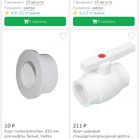
полипропилен, d32 мм, белый,
без кронштейна, Valfex, AD-
Самовывоз:
10 августа
Самовывоз:
10 августа
Valfex
1001 3/4
Курьером:
завтра
Курьером:
завтра
4.9
15 отзывов
5
13 отзывов
•
•
В корзину
В корзину
10 ₽
211 ₽
Бурт полипропилен, d32 мм,
Кран шаровой
для муфты, белый, Valfex
стандартнопроходной optima,