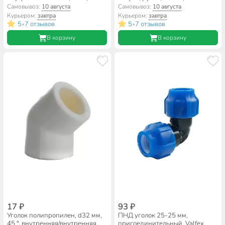
VF.18.04.10.B, синий, 10 м
Самовывоз:
10 августа
Самовывоз:
10 августа
Курьером:
завтра
Курьером:
завтра
5
7 отзывов
5
7 отзывов
•
•
В корзину
В корзину
17 ₽
93 ₽
Уголок полипропилен, d32 мм,
ПНД уголок 25-25 мм,
45 °, внутренняя/внутренняя,
присоединительный, Valfex