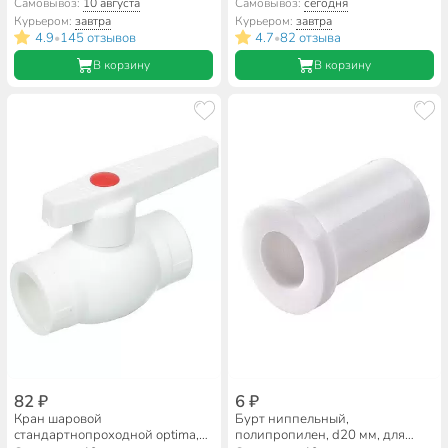
полипропилен, d20 мм, ручка,
Самовывоз:
10 августа
Самовывоз:
сегодня
белый, Valfex
Курьером:
завтра
Курьером:
завтра
4.9
145 отзывов
4.7
82 отзыва
•
•
В корзину
В корзину
82 ₽
6 ₽
Кран шаровой
Бурт ниппельный,
стандартнопроходной optima,
полипропилен, d20 мм, для