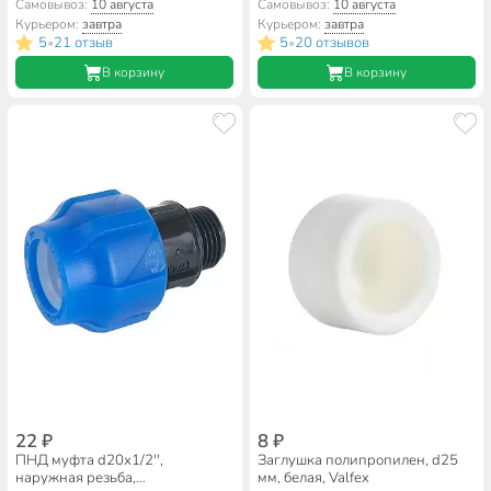
Valfex
красная, 100 м, Valfex
Самовывоз:
10 августа
Самовывоз:
10 августа
Курьером:
завтра
Курьером:
завтра
5
21 отзыв
5
20 отзывов
•
•
В корзину
В корзину
22 ₽
8 ₽
ПНД муфта d20х1/2'',
Заглушка полипропилен, d25
наружная резьба,
мм, белая, Valfex