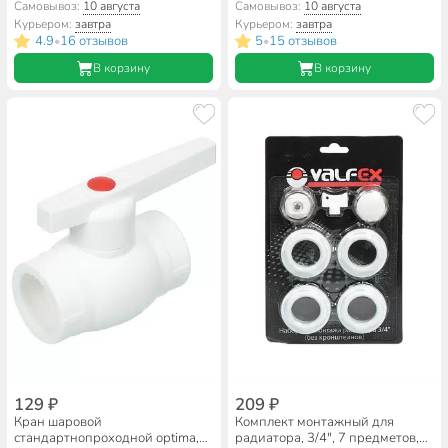
муфты, белый, Valfex
наружная резьба, белая, Valfex
Самовывоз:
10 августа
Самовывоз:
10 августа
Курьером:
завтра
Курьером:
завтра
4.9
16 отзывов
5
15 отзывов
•
•
В корзину
В корзину
129 ₽
209 ₽
Кран шаровой
Комплект монтажный для
стандартнопроходной optima,
радиатора, 3/4", 7 предметов,