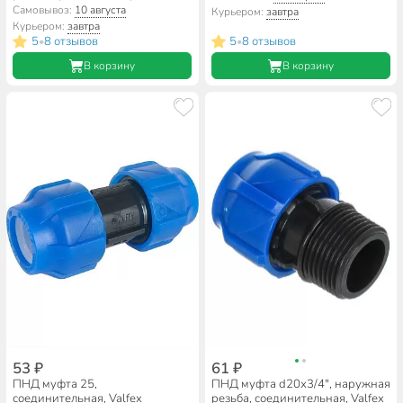
3 кронштейна, Valfex, AD-1003
Самовывоз:
10 августа
Курьером:
завтра
3/4
Курьером:
завтра
5
8 отзывов
5
8 отзывов
•
•
В корзину
В корзину
53 ₽
61 ₽
ПНД муфта 25,
ПНД муфта d20х3/4", наружная
соединительная, Valfex
резьба, соединительная, Valfex