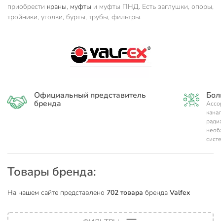
приобрести
краны
,
муфты
и муфты ПНД. Есть заглушки, опоры,
тройники, уголки, бурты, трубы, фильтры.
Официальный представитель
Бол
бренда
Ассо
кана
ради
необ
сист
Товары бренда:
На нашем сайте представлено
702 товара
бренда
Valfex