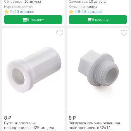
соединительная, Valfex
Самовывоз:
10 августа
Самовывоз:
10 августа
Курьером:
завтра
Курьером:
завтра
5
20 отзывов
4.9
18 отзывов
•
•
В корзину
В корзину
8 ₽
8 ₽
Бурт ниппельный,
Заглушка комбинированная
полипропилен, d25 мм, для
полипропилен, d32х1",