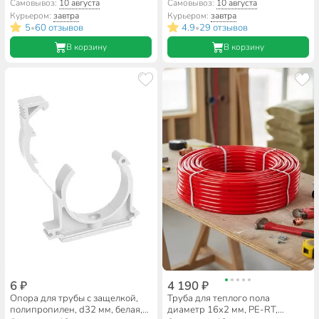
полипропилен, d25 мм, белый,
муфты, белый, Valfex
Самовывоз:
10 августа
Самовывоз:
10 августа
Valfex
Курьером:
завтра
Курьером:
завтра
5
60 отзывов
4.9
29 отзывов
•
•
В корзину
В корзину
6 ₽
4 190 ₽
Опора для трубы с защелкой,
Труба для теплого пола
полипропилен, d32 мм, белая,
диаметр 16х2 мм, PE-RT,