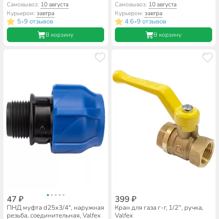
Самовывоз:
10 августа
Самовывоз:
10 августа
Курьером:
завтра
Курьером:
завтра
5
9 отзывов
4.6
9 отзывов
•
•
В корзину
В корзину
47 ₽
399 ₽
ПНД муфта d25х3/4", наружная
Кран для газа г-г, 1/2'', ручка,
резьба, соединительная, Valfex
Valfex