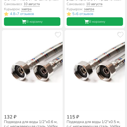
угловой, трехходовой, Valfex
без кронштейна, Valfex, AD-
Самовывоз:
10 августа
Самовывоз:
10 августа
1001 1/2
Курьером:
завтра
Курьером:
завтра
4.8
7 отзывов
5
6 отзывов
•
•
В корзину
В корзину
132 ₽
115 ₽
Подводка для воды 1/2"х0.6 м,
Подводка для воды 1/2"х0.5 м,
г-г, нержавеющая сталь, Valfex
г-г, нержавеющая сталь, Valfex