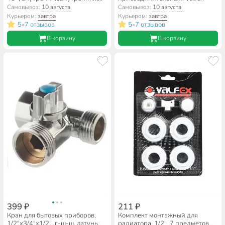
белый, Valfex
Самовывоз:
10 августа
Самовывоз:
10 августа
Курьером:
завтра
Курьером:
завтра
5
7 отзывов
5
7 отзывов
•
•
В корзину
В корзину
399 ₽
211 ₽
Кран для бытовых приборов,
Комплект монтажный для
1/2"х3/4"х1/2", г-ш-ш, латунь,
радиатора, 1/2", 7 предметов,