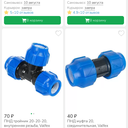
Valfex
Самовывоз:
10 августа
Самовывоз:
10 августа
Курьером:
завтра
Курьером:
завтра
5
10 отзывов
4.9
10 отзывов
•
•
В корзину
В корзину
70 ₽
40 ₽
ПНД тройник 20-20-20,
ПНД муфта 20,
внутренняя резьба, Valfex
соединительная, Valfex