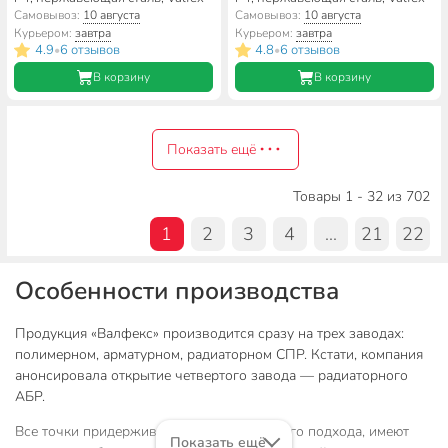
Самовывоз:
10 августа
Самовывоз:
10 августа
Курьером:
завтра
Курьером:
завтра
4.9
6 отзывов
4.8
6 отзывов
•
•
В корзину
В корзину
Показать ещё
Товары 1 - 32 из 702
1
2
3
4
...
21
22
Особенности производства
Продукция «Валфекс» производится сразу на трех заводах:
полимерном, арматурном, радиаторном СПР. Кстати, компания
анонсировала открытие четвертого завода — радиаторного
АБР.
Все точки придерживаются стратегического подхода, имеют
Показать ещё