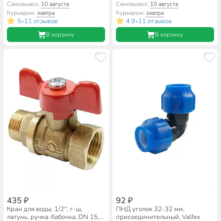
полипропилен, d40 мм, белый,
Самовывоз:
10 августа
Самовывоз:
10 августа
Valfex
Курьером:
завтра
Курьером:
завтра
5
11 отзывов
4.9
11 отзывов
•
•
В корзину
В корзину
435 ₽
92 ₽
Кран для воды, 1/2'', г-ш,
ПНД уголок 32-32 мм,
латунь, ручка-бабочка, DN 15,
присоединительный, Valfex