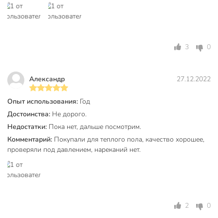
Бренд
Valfex
Страна производства
Турция
Цвет
красный
3
0
Тип
труба
Артикул производителя
10104116Р-0100
Александр
27.12.2022
Вес в упаковке
9 кг
Опыт использования:
Год
Габариты упаковки
28 x 50 x 50 см
Достоинства:
Не дорого.
Недостатки:
Пока нет, дальше посмотрим.
Комментарий:
Покупали для теплого пола, качество хорошее,
проверяли под давлением, нареканий нет.
2
0