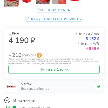
Описание товара
Инструкции и сертификаты
ЦЕНА:
*Цена на Ozon:
4 190 ₽
5 162 ₽
*Цена на WB:
4 988 ₽
+ 210
бонусов
*Цена с Озон банком или WB кошельком по состоянию на 03.08.2026 для региона г. Воронеж у
продавца ООО «Прайм» (ОГРН 1233600006903, г. Воронеж, Волгоградская 32). В течение дня цена
может изменяться. Актуальную цену уточняйте на сайте маркетплейса.
Купить в 1 клик
Valfex
Все товары бренда
В наличии
14
Центральный склад