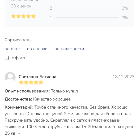
эксплуатации) 0,8 МПа.
20 оценок
2
0%
Максимальное рабочее давление (2 класс
1
0%
эксплуатации) 0,8 МПа.
Максимальное рабочее давление (4 класс
эксплуатации) 0,8 МПа.
Сортировать:
Максимальное рабочее давление (5 класс
по дате
по оценке
по полезности
эксплуатации) 0,6 МПа.
c фото
Технология монтажа: механическое соединение с
помощью компрессионных-, пресс- и аксиальных
фитингов
Светлана Батяева
18.12.2023
Цвет: красный
Опыт использования:
Только купил
Техническая информация
Достоинства:
Качество хорошее
Длина, м
100 м
Комментарий:
Труба отличного качества. Без брака. Хорошо
упакована. Стенка толщиной 2 мм. идеально для тёплого пола.
Толщина, мм
2 мм
Раскручивать удобно. Скрепляли с сеткой пластиковыми
стяжками. 100 метров трубы с шагом 15-20см хватило на кухню
Диаметр, мм
16 мм
25 кв. м.