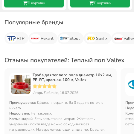
В корзину
В корзину
Популярные бренды
RTP
Rexant
Stout
Sanfix
Valfe
Отзывы покупателей: Теплый пол Valfex
Труба для теплого пола диаметр 16х2 мм,
PE-RT, красная, 100 м, Valfex
Игорь Лобачёв, 16.07.2026
Преимущества:
Дёшево и сердито. За 3 года не потекло
Преи
ничего.
Недо
Недостатки:
Нет таковых.
Комм
Комментарий:
Есть разметка по метрам. Жёсткость
отмо
умеренная - почти везде можно обходиться без
бето
направляющих. На евроконусы садится штатно. Доволен.