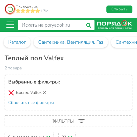
Приложение
Открыть
1.7M
Каталог
Сантехника. Вентиляция. Газ
Сантехни
Теплый пол Valfex
2 товара
Выбранные фильтры:
Бренд:
Valfex
Сбросить все фильтры
ФИЛЬТРЫ
Сначала популярные
32