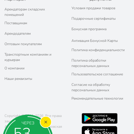
Условия продажи товаров
Арендаторам складских
помещений
Подарочные сертификаты
Поставщикам
Бонусная программа
Арендодателям
Активация Бонусной Карты
Оптовым покупателям
Политика конфиденциальности
Транспортным компаниям и
курьерам
Политика обработки
персональных данных
О компании
Пользовательское соглашение
Наши реквизиты
Согласие на обработку
персональных данных
Рекомендательные технологии
Copyright © 2011-2026. Все права
защищены.
ЧЕРЕЗ
53
Адрес: г. Москва, ул. Чертановская
20 (метро Южная)