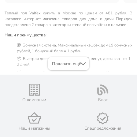
Теплый пол Valfex купить в Москве по ценам от 481 рубля. В
каталоге интернет-магазина товаров для дома и дачи Порядок
представлено 2 товара в категории «теплый пол valfex» в наличии
Наши преимущества:
🎁 Бонусная система. Максимальный кэшбэк до 419 бонусных
рублей, 1 бонусный балл = 1 рубль.
📦 Быстрая доставка. Самовывоз от 60 минут, доставка - от 1-
Показать ещё
2 дней.
🛒 Бесплатный самовывоз из магазинов города Москва.
Жители Московской области могут сделать заказ и оплатить
его онлайн на официальном сайте сети магазинов Порядок.
💳 Оплата: онлайн на сайте интернет-гипермаркета или
наличными при получении.
О компании
Блог
🛍 Скидки, акции, распродажи каждый день!
📜 Только оригинальная продукция. Интернет-гипермаркет
Порядок - официальный представитель ведущих мировых
марок.
Наши магазины
Спецпредложения